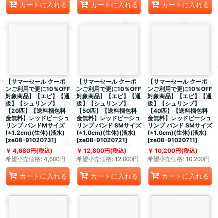
カートに入れる
カートに入れる
カートに入れる
【サマーセール クーポ
【サマーセール クーポ
【サマーセール クーポ
ンご利用で更に10％OFF
ンご利用で更に10％OFF
ンご利用で更に10％OFF
対象商品】【エビ】【通
対象商品】【エビ】【通
対象商品】【エビ】【通
販】【シュリンプ】
販】【シュリンプ】
販】【シュリンプ】
【20匹】【送料梱包料
【50匹】【送料梱包料
【40匹】【送料梱包料
金無料】レッドビーシュ
金無料】レッドビーシュ
金無料】レッドビーシュ
リンプ バンドMサイズ
リンプ バンド SMサイズ
リンプ バンド SMサイズ
(±1.2cm)(生体)(淡水)
(±1.0cm)(生体)(淡水)
(±1.0cm)(生体)(淡水)
[
ze08-91020731
]
[
ze08-91020721
]
[
ze08-91020711
]
4,680
円
(税込)
12,800
円
(税込)
10,200
円
(税込)
希望小売価格
:
4,680
円
希望小売価格
:
12,800
円
希望小売価格
:
10,200
円
カートに入れる
カートに入れる
カートに入れる