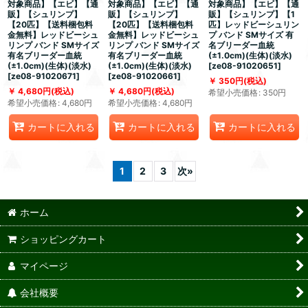
対象商品】【エビ】【通
対象商品】【エビ】【通
対象商品】【エビ】【通
販】【シュリンプ】
販】【シュリンプ】
販】【シュリンプ】【1
【20匹】【送料梱包料
【20匹】【送料梱包料
匹】レッドビーシュリン
金無料】レッドビーシュ
金無料】レッドビーシュ
プ バンド SMサイズ 有
リンプ バンド SMサイズ
リンプ バンド SMサイズ
名ブリーダー血統
有名ブリーダー血統
有名ブリーダー血統
(±1.0cm)(生体)(淡水)
(±1.0cm)(生体)(淡水)
(±1.0cm)(生体)(淡水)
[
ze08-91020651
]
[
ze08-91020671
]
[
ze08-91020661
]
350
円
(税込)
4,680
円
(税込)
4,680
円
(税込)
希望小売価格
:
350
円
希望小売価格
:
4,680
円
希望小売価格
:
4,680
円
カートに入れる
カートに入れる
カートに入れる
1
2
3
次
»
ホーム
ショッピングカート
マイページ
会社概要