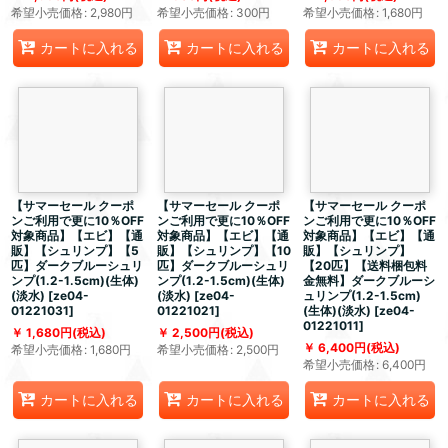
希望小売価格
:
2,980
円
希望小売価格
:
300
円
希望小売価格
:
1,680
円
カートに入れる
カートに入れる
カートに入れる
【サマーセール クーポ
【サマーセール クーポ
【サマーセール クーポ
ンご利用で更に10％OFF
ンご利用で更に10％OFF
ンご利用で更に10％OFF
対象商品】【エビ】【通
対象商品】【エビ】【通
対象商品】【エビ】【通
販】【シュリンプ】【5
販】【シュリンプ】【10
販】【シュリンプ】
匹】ダークブルーシュリ
匹】ダークブルーシュリ
【20匹】【送料梱包料
ンプ(1.2-1.5cm)(生体)
ンプ(1.2-1.5cm)(生体)
金無料】ダークブルーシ
(淡水)
[
ze04-
(淡水)
[
ze04-
ュリンプ(1.2-1.5cm)
01221031
]
01221021
]
(生体)(淡水)
[
ze04-
01221011
]
1,680
円
(税込)
2,500
円
(税込)
6,400
円
(税込)
希望小売価格
:
1,680
円
希望小売価格
:
2,500
円
希望小売価格
:
6,400
円
カートに入れる
カートに入れる
カートに入れる