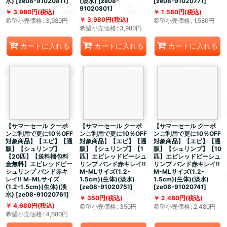
水)
[
ze08-91020811
]
(淡水)
[
ze08-
[
ze08-91020771
]
91020801
]
3,980
円
(税込)
1,580
円
(税込)
3,980
円
(税込)
希望小売価格
:
3,980
円
希望小売価格
:
1,580
円
希望小売価格
:
3,980
円
カートに入れる
カートに入れる
カートに入れる
【サマーセール クーポ
【サマーセール クーポ
【サマーセール クーポ
ンご利用で更に10％OFF
ンご利用で更に10％OFF
ンご利用で更に10％OFF
対象商品】【エビ】【通
対象商品】【エビ】【通
対象商品】【エビ】【通
販】【シュリンプ】
販】【シュリンプ】【1
販】【シュリンプ】【10
【20匹】【送料梱包料
匹】エビレッドビーシュ
匹】エビレッドビーシュ
金無料】エビレッドビー
リンプ バンド赤キレイ!!
リンプ バンド赤キレイ!!
シュリンプ バンド赤キ
M-MLサイズ(1.2-
M-MLサイズ(1.2-
レイ!! M-MLサイズ
1.5cm)(生体)(淡水)
1.5cm)(生体)(淡水)
(1.2-1.5cm)(生体)(淡
[
ze08-91020751
]
[
ze08-91020741
]
水)
[
ze08-91020761
]
350
円
(税込)
2,480
円
(税込)
4,680
円
(税込)
希望小売価格
:
350
円
希望小売価格
:
2,480
円
希望小売価格
:
4,680
円