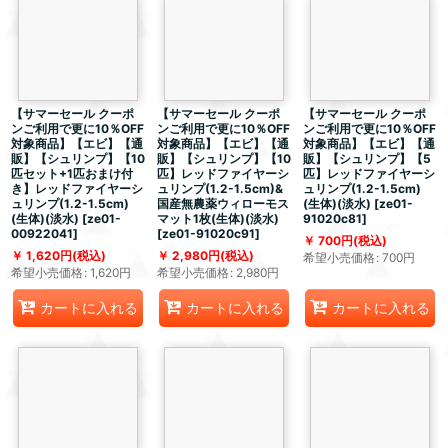
【サマーセール クーポ
【サマーセール クーポ
【サマーセール クーポ
ンご利用で更に10％OFF
ンご利用で更に10％OFF
ンご利用で更に10％OFF
対象商品】【エビ】【通
対象商品】【エビ】【通
対象商品】【エビ】【通
販】【シュリンプ】【10
販】【シュリンプ】【10
販】【シュリンプ】【5
匹セット+1匹おまけ付
匹】レッドファイヤーシ
匹】レッドファイヤーシ
き】レッドファイヤーシ
ュリンプ(1.2-1.5cm)&
ュリンプ(1.2-1.5cm)
ュリンプ(1.2-1.5cm)
国産無農薬ウィローモス
(生体)(淡水)
[
ze01-
(生体)(淡水)
[
ze01-
マット1枚(生体)(淡水)
91020c81
]
00922041
]
[
ze01-91020c91
]
700
円
(税込)
1,620
円
(税込)
2,980
円
(税込)
希望小売価格
:
700
円
希望小売価格
:
1,620
円
希望小売価格
:
2,980
円
カートに入れる
カートに入れる
カートに入れる