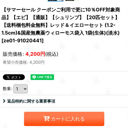
【サマーセール クーポンご利用で更に10％OFF対象商
品】【エビ】【通販】【シュリンプ】【20匹セット】
【送料梱包料金無料】レッド＆イエローセット (1.2-
1.5cm)&国産無農薬ウィローモス袋入 1袋(生体)(淡水)
[
ze01-91020441
]
販売価格
:
4,200
円
(税込)
希望小売価格
:
4,200
円
数量
:
返品特約に関する重要事項
カートに入れる