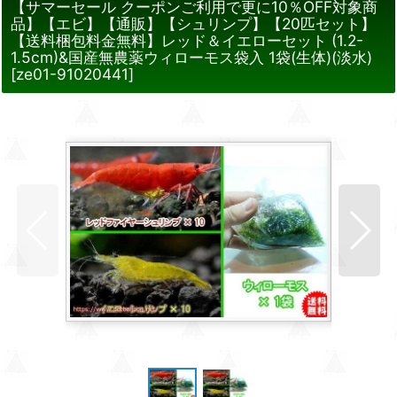
【サマーセール クーポンご利用で更に10％OFF対象商
品】【エビ】【通販】【シュリンプ】【20匹セット】
【送料梱包料金無料】レッド＆イエローセット (1.2-
1.5cm)&国産無農薬ウィローモス袋入 1袋(生体)(淡水)
[
ze01-91020441
]