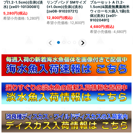
プ(1.2-1.5cm)(生体)(淡
リンプ バンド SMサイズ
ブルーセット A (1.2-
水)
[
ze01-10130081
]
(±1.0cm)(生体)(淡水)
1.5cm)&国産無農薬南米
[
ze08-91020721
]
ウィローモス袋入 1袋(生
5,280
円
(税込)
体)(淡水)
[
ze01-
12,800
円
(税込)
希望小売価格
:
5,280
円
91020491
]
希望小売価格
:
12,800
円
4,680
円
(税込)
希望小売価格
:
4,680
円