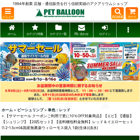
1994年創業 店舗・通信販売を行う信頼実績のアクアリウムショップ
メニュー
商品検索
カート
ホーム
カテゴリ特集
カテゴリ一覧
問い合わせ
ログイン
ホーム
>
ビーシュリンプ
>
単色：レッド
>
【サマーセール クーポンご利用で更に10％OFF対象商品】【エビ】【通販】
【シュリンプ】【20匹セット】【送料梱包料金無料】レッド＆イエローセット
(1.2-1.5cm)&国産無農薬ウィローモス袋入 1袋(生体)(淡水)