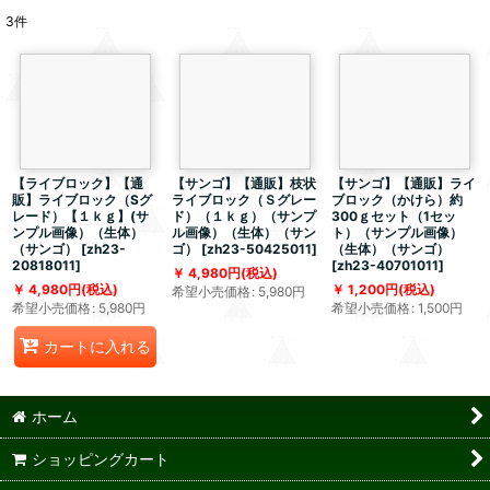
3
件
【ライブロック】【通
【サンゴ】【通販】枝状
【サンゴ】【通販】ライ
販】ライブロック（Sグ
ライブロック（Ｓグレー
ブロック（かけら）約
レード）【１ｋｇ】(サ
ド）（１ｋｇ）（サンプ
300ｇセット（1セッ
ンプル画像）（生体）
ル画像）（生体）（サン
ト）（サンプル画像）
（サンゴ）
[
zh23-
ゴ）
[
zh23-50425011
]
（生体）（サンゴ）
20818011
]
[
zh23-40701011
]
4,980
円
(税込)
4,980
円
(税込)
1,200
円
(税込)
希望小売価格
:
5,980
円
希望小売価格
:
5,980
円
希望小売価格
:
1,500
円
カートに入れる
ホーム
ショッピングカート