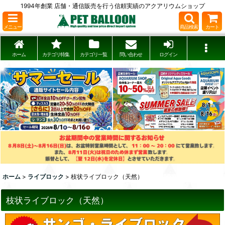
1994年創業 店舗・通信販売を行う信頼実績のアクアリウムショップ
メニュー
商品検索
カート
ホーム
カテゴリ特集
カテゴリ一覧
問い合わせ
ログイン
ホーム
>
ライブロック
>
枝状ライブロック（天然）
枝状ライブロック（天然）