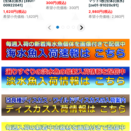
(生体)(淡水)
[
ze01-
マット1枚(生体)(淡水)
300
円
(税込)
00922041
]
[
ze01-91020c91
]
希望小売価格
:
300
円
1,620
円
(税込)
2,980
円
(税込)
希望小売価格
:
1,620
円
希望小売価格
:
2,980
円