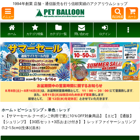
1994年創業 店舗・通信販売を行う信頼実績のアクアリウムショップ
メニュー
商品検索
カート
ホーム
カテゴリ特集
カテゴリ一覧
問い合わせ
ログイン
ホーム
>
ビーシュリンプ
>
単色：レッド
>
【サマーセール クーポンご利用で更に10％OFF対象商品】【エビ】【通販】
【シュリンプ】【30匹セット+3匹おまけ付き】 】レッドファイヤーシュリンプ
(1.2-1.5cm)(生体)(淡水)