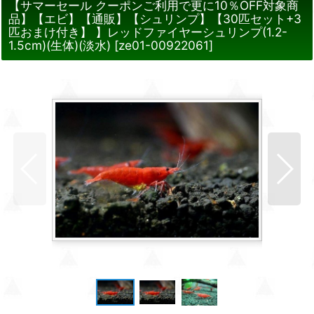
【サマーセール クーポンご利用で更に10％OFF対象商
品】【エビ】【通販】【シュリンプ】【30匹セット+3
匹おまけ付き】 】レッドファイヤーシュリンプ(1.2-
1.5cm)(生体)(淡水)
[
ze01-00922061
]