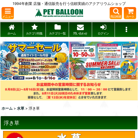
1994年創業 店舗・通信販売を行う信頼実績のアクアリウムショップ
メニュー
商品検索
カート
ホーム
カテゴリ特集
カテゴリ一覧
問い合わせ
ログイン
ホーム
>
水草
>
浮き草
浮き草