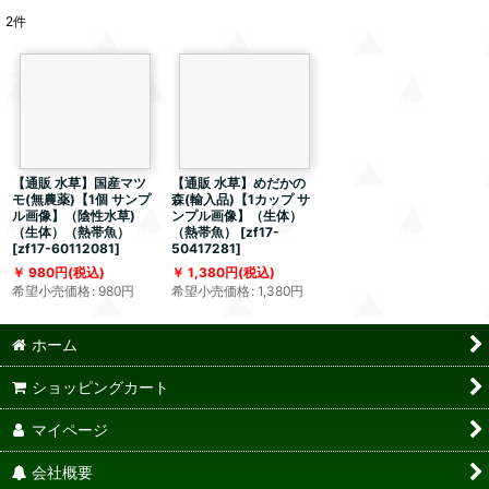
2
件
【通販 水草】国産マツ
【通販 水草】めだかの
モ(無農薬)【1個 サンプ
森(輸入品)【1カップ サ
ル画像】（陰性水草)
ンプル画像】（生体）
（生体）（熱帯魚）
（熱帯魚）
[
zf17-
[
zf17-60112081
]
50417281
]
980
円
(税込)
1,380
円
(税込)
希望小売価格
:
980
円
希望小売価格
:
1,380
円
ホーム
ショッピングカート
マイページ
会社概要