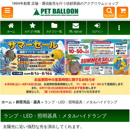
1994年創業 店舗・通信販売を行う信頼実績のアクアリウムショップ
メニュー
商品検索
カート
ホーム
カテゴリ特集
カテゴリ一覧
問い合わせ
ログイン
ホーム
>
飼育用品・器具
>
ランプ・LED・照明器具：メタルハイドランプ
ランプ・LED・照明器具：メタルハイドランプ
太陽光に近い強烈な光を演出してくれます。