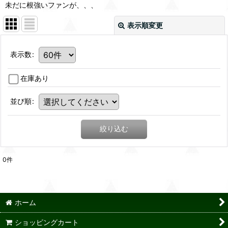
未だに根強いファンが、、、
表示順変更
表示数
:
在庫あり
並び順
:
絞り込む
0
件
ホーム
ショッピングカート