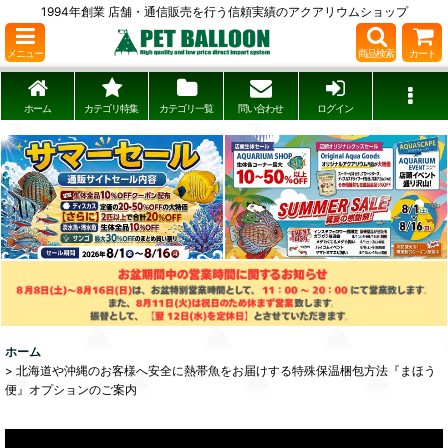
1994年創業 店舗・通信販売を行う信頼実績のアクアリウムショップ
メニュー
商品検索
カート
ホーム
カテゴリ特集
カテゴリ一覧
問い合わせ
ログイン
ホーム
>
北海道や沖縄のお客様へ安全に熱帯魚をお届けする特殊保温梱包方法『まほう
便』オプションのご案内