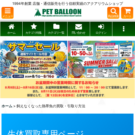
1994年創業 店舗・通信販売を行う信頼実績のアクアリウムショップ
メニュー
商品検索
カート
ホーム
カテゴリ特集
カテゴリ一覧
問い合わせ
ログイン
ホーム
>
飼えなくなった熱帯魚の買取・引取り方法
生体買取専用ページ