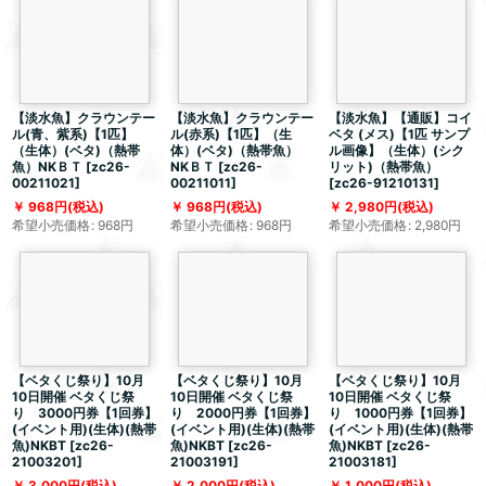
【淡水魚】クラウンテー
【淡水魚】クラウンテー
【淡水魚】【通販】コイ
ル(青、紫系)【1匹】
ル(赤系)【1匹】（生
ベタ (メス)【1匹 サンプ
（生体）(ベタ)（熱帯
体）(ベタ)（熱帯魚）
ル画像】（生体）(シク
魚）NKＢＴ
[
zc26-
NKＢＴ
[
zc26-
リット)（熱帯魚）
00211021
]
00211011
]
[
zc26-91210131
]
968
円
(税込)
968
円
(税込)
2,980
円
(税込)
希望小売価格
:
968
円
希望小売価格
:
968
円
希望小売価格
:
2,980
円
【ベタくじ祭り】10月
【ベタくじ祭り】10月
【ベタくじ祭り】10月
10日開催 ベタくじ祭
10日開催 ベタくじ祭
10日開催 ベタくじ祭
り 3000円券【1回券】
り 2000円券【1回券】
り 1000円券【1回券】
(イベント用)(生体)(熱帯
(イベント用)(生体)(熱帯
(イベント用)(生体)(熱帯
魚)NKBT
[
zc26-
魚)NKBT
[
zc26-
魚)NKBT
[
zc26-
21003201
]
21003191
]
21003181
]
3,000
円
(税込)
2,000
円
(税込)
1,000
円
(税込)