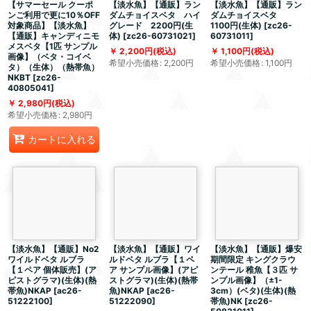
【サマーセール クーポ
【淡水魚】【通販】ラン
【淡水魚】【通販】ラン
ンご利用で更に10％OFF
ダムチョイスベタ ハイ
ダムチョイスベタ
対象商品】【淡水魚】
グレード 2200円(生
1100円(生体)
[
zc26-
【通販】キャンディニモ
体)
[
zc26-60731021
]
60731011
]
メスベタ【1匹 サンプル
2,200
円
(税込)
1,100
円
(税込)
画像】（ベタ・コイベ
希望小売価格
:
2,200
円
希望小売価格
:
1,100
円
タ）（生体）（熱帯魚）
NKBT
[
zc26-
40805041
]
2,980
円
(税込)
希望小売価格
:
2,980
円
カートに入れる
【淡水魚】【通販】No2
【淡水魚】【通販】ワイ
【淡水魚】【通販】爆安
ワイルドベタ ルブラ
ルドベタ ルブラ【１ペ
期間限定 キングクラウ
【１ペア 個体販売】(ア
ア サンプル画像】(アピ
ンテール 稚魚【３匹 サ
ピストグラマ)(生体)(熱
ストグラマ)(生体)(熱帯
ンプル画像】（±1-
帯魚)NKAP
[
ac26-
魚)NKAP
[
ac26-
3cm）(ベタ)(生体)(熱
51222100
]
51222090
]
帯魚)NK
[
zc26-