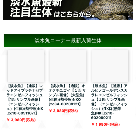
淡水魚コーナー最新入荷生体
【淡水魚】【通販】レ
【淡水魚】【通販】オ
【淡水魚】【通販】ア
ッドアイプラチナゼブ
オクチユゴイ【１匹 サ
ルビノゴールデンスカ
ラエンゼルフィッシュ
ンプル画像】(大型魚)
ラレエンゼルフィッシ
【1匹 サンプル画像】
(生体)(熱帯魚)NKO
ュ【１匹 サンプル画
（エンゼルフィッシ
[
zc34-60208121
]
像】（エンゼルフィッ
ュ）(生体)(熱帯魚)NK
シュ）(生体)(熱帯
体
3,980
円
(税込)
[
zc10-60511071
]
魚)NK
[
zc10-
5
60208021
]
3,980
円
(税込)
1,980
円
(税込)