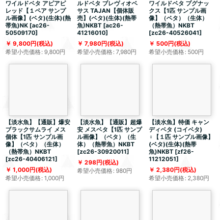
ワイルドベタ アピアピ
ルドベタ ブレヴィオベ
ワイルドベタ プグナッ
レッド【１ペア サンプ
サス TAJAN【個体販
クス【1匹 サンプル画
ル画像】(ベタ)(生体)(熱
売】(ベタ)(生体)(熱帯
像】（ベタ）（生体）
帯魚)NK
[
ac26-
魚)NKBT
[
ac26-
（熱帯魚）NKBT
50509170
]
41216010
]
[
zc26-40526041
]
9,800
円
(税込)
7,980
円
(税込)
500
円
(税込)
希望小売価格
:
9,800
円
希望小売価格
:
7,980
円
希望小売価格
:
500
円
【淡水魚】【通販】爆安
【淡水魚】【通販】超爆
【淡水魚】特価 キャン
ブラックサムライ メス
安 メスベタ【1匹 サンプ
ディベタ (コイベタ)
個体【1匹 サンプル画
ル画像】（ベタ）（生
♀【１匹 サンプル画像】
像】（ベタ）（生体）
体）（熱帯魚）NKBT
(ベタ)(生体)(熱帯
（熱帯魚）NKBT
[
zc26-30920011
]
魚)NKBT
[
zf26-
[
zc26-40406121
]
11212051
]
298
円
(税込)
1,000
円
(税込)
2,380
円
(税込)
希望小売価格
:
980
円
希望小売価格
:
1,000
円
希望小売価格
:
2,380
円