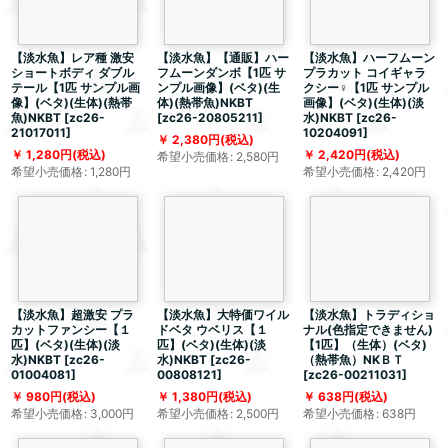
【淡水魚】レア種 激安
【淡水魚】【通販】ハー
【淡水魚】ハーフムーン
ショートボディ ダブル
フムーンダンボ【1匹 サ
プラカット コイギャラ
テール【1匹 サンプル画
ンプル画像】(ベタ)(生
クシー♀【1匹 サンプル
像】(ベタ)(生体)(熱帯
体)(熱帯魚)NKBT
画像】(ベタ)(生体)(淡
魚)NKBT
[
zc26-
[
zc26-20805211
]
水)NKBT
[
zc26-
21017011
]
10204091
]
2,380
円
(税込)
1,280
円
(税込)
2,420
円
(税込)
希望小売価格
:
2,580
円
希望小売価格
:
1,280
円
希望小売価格
:
2,420
円
【淡水魚】超激安 プラ
【淡水魚】大特価ワイル
【淡水魚】トラディショ
カットファンシー【１
ドベタ ウベリス【１
ナル(色指定できません)
匹】(ベタ)(生体)(淡
匹】(ベタ)(生体)(淡
【1匹】（生体）(ベタ)
水)NKBT
[
zc26-
水)NKBT
[
zc26-
（熱帯魚）NKＢＴ
01004081
]
00808121
]
[
zc26-00211031
]
980
円
(税込)
1,380
円
(税込)
638
円
(税込)
希望小売価格
:
3,000
円
希望小売価格
:
2,500
円
希望小売価格
:
638
円