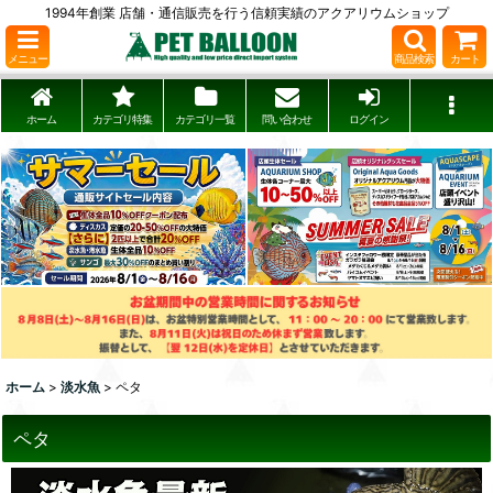
1994年創業 店舗・通信販売を行う信頼実績のアクアリウムショップ
メニュー
商品検索
カート
ホーム
カテゴリ特集
カテゴリ一覧
問い合わせ
ログイン
ホーム
>
淡水魚
>
ペタ
ペタ