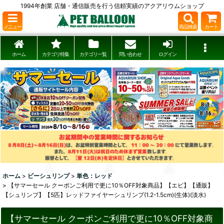
1994年創業 店舗・通信販売を行う信頼実績のアクアリウムショップ
メニュー
商品検索
カート
ホーム
カテゴリ特集
カテゴリ一覧
問い合わせ
ログイン
ホーム
>
ビーシュリンプ
>
単色：レッド
>
【サマーセール クーポンご利用で更に10％OFF対象商品】【エビ】【通販】
【シュリンプ】【5匹】レッドファイヤーシュリンプ(1.2-1.5cm)(生体)(淡水)
【サマーセール クーポンご利用で更に10％OFF対象商