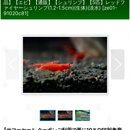
品】【エビ】【通販】【シュリンプ】【5匹】レッドフ
ァイヤーシュリンプ(1.2-1.5cm)(生体)(淡水)
[
ze01-
91020c81
]
【サマーセール クーポンご利用で更に10％OFF対象商