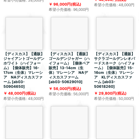
希望小売価格
:
38,000
円
96,000
円
(税込)
希望小売価格
:
48,000
円
希望小売価格
:
96,000
円
【ディスカス】【通販】
【ディスカス】【通販】
【ディスカス】【通販】
ジャイアントゴールデン
ゴールデンジャガー（ハ
サクラゴールデンレオパ
ホワイト（ハイフォー
イフォーム）【個体ペア
ードスネーク（ハイフォ
ム）【個体販売】16-
販売】13-14cm（生
ーム）【個体販売】15-
17cm（生体）マレーシ
体）マレーシア NAデ
16cm（生体）マレーシ
ア NAディスカスファ
ィスカスファーム
ア KLディスカスファ
ーム
[
ab03-
[
ab03-50629010
]
ーム
[
ab03-
50904650
]
50618260
]
56,000
円
(税込)
48,000
円
(税込)
29,800
円
(税込)
希望小売価格
:
56,000
円
希望小売価格
:
48,000
円
希望小売価格
:
50,000
円