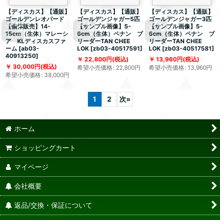
【ディスカス】【通販】
【ディスカス】【通販】
【ディスカス】【通販】
ゴールデンレオパード
ゴールデンジャガー5匹
ゴールデンジャガー3匹
【個体販売】14-
【サンプル画像】5-
【サンプル画像】5-
15cm（生体）マレーシ
6cm（生体）ペナン ブ
6cm（生体）ペナン ブ
ア KLディスカスファ
リーダーTAN CHEE
リーダーTAN CHEE
ーム
[
ab03-
LOK
[
zb03-40517591
]
LOK
[
zb03-40517581
]
40913250
]
22,800
円
(税込)
13,960
円
(税込)
30,000
円
(税込)
希望小売価格
:
22,800
円
希望小売価格
:
13,960
円
希望小売価格
:
38,000
円
1
2
次
»
ホーム
ショッピングカート
マイページ
会社概要
返品/交換・保証について