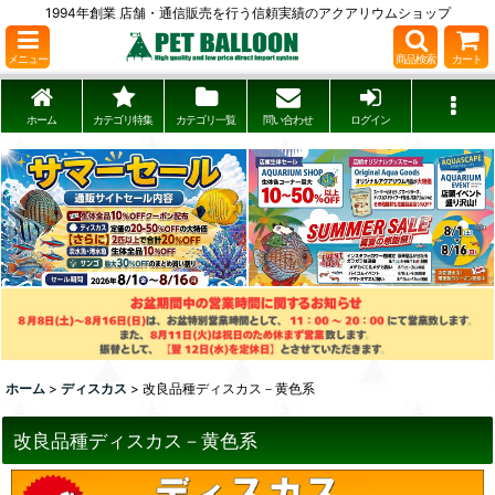
1994年創業 店舗・通信販売を行う信頼実績のアクアリウムショップ
メニュー
商品検索
カート
ホーム
カテゴリ特集
カテゴリ一覧
問い合わせ
ログイン
ホーム
>
ディスカス
>
改良品種ディスカス－黄色系
改良品種ディスカス－黄色系