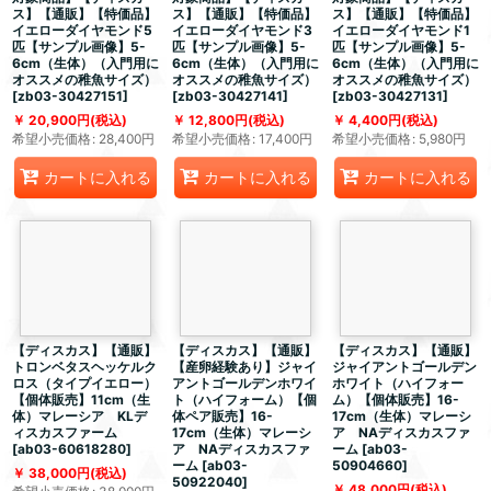
ス】【通販】【特価品】
ス】【通販】【特価品】
ス】【通販】【特価品】
イエローダイヤモンド5
イエローダイヤモンド3
イエローダイヤモンド1
匹【サンプル画像】5-
匹【サンプル画像】5-
匹【サンプル画像】5-
6cm（生体）（入門用に
6cm（生体）（入門用に
6cm（生体）（入門用に
オススメの稚魚サイズ）
オススメの稚魚サイズ）
オススメの稚魚サイズ）
[
zb03-30427151
]
[
zb03-30427141
]
[
zb03-30427131
]
20,900
円
(税込)
12,800
円
(税込)
4,400
円
(税込)
希望小売価格
:
28,400
円
希望小売価格
:
17,400
円
希望小売価格
:
5,980
円
カートに入れる
カートに入れる
カートに入れる
【ディスカス】【通販】
【ディスカス】【通販】
【ディスカス】【通販】
トロンベタスヘッケルク
【産卵経験あり】ジャイ
ジャイアントゴールデン
ロス（タイプイエロー）
アントゴールデンホワイ
ホワイト（ハイフォー
【個体販売】11cm（生
ト（ハイフォーム）【個
ム）【個体販売】16-
体）マレーシア KLデ
体ペア販売】16-
17cm（生体）マレーシ
ィスカスファーム
17cm（生体）マレーシ
ア NAディスカスファ
[
ab03-60618280
]
ア NAディスカスファ
ーム
[
ab03-
ーム
[
ab03-
50904660
]
38,000
円
(税込)
50922040
]
48,000
円
(税込)