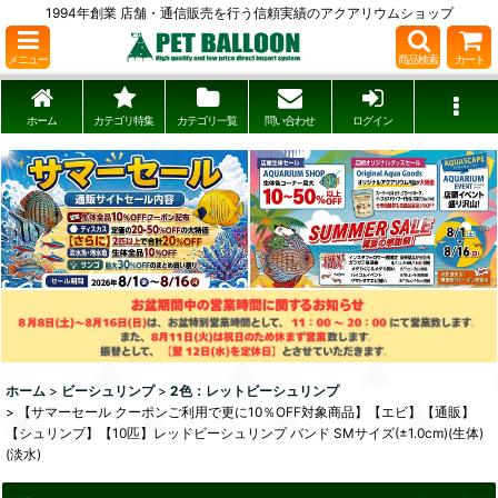
1994年創業 店舗・通信販売を行う信頼実績のアクアリウムショップ
メニュー
商品検索
カート
ホーム
カテゴリ特集
カテゴリ一覧
問い合わせ
ログイン
ホーム
>
ビーシュリンプ
>
2色：レットビーシュリンプ
>
【サマーセール クーポンご利用で更に10％OFF対象商品】【エビ】【通販】
【シュリンプ】【10匹】レッドビーシュリンプ バンド SMサイズ(±1.0cm)(生体)
(淡水)