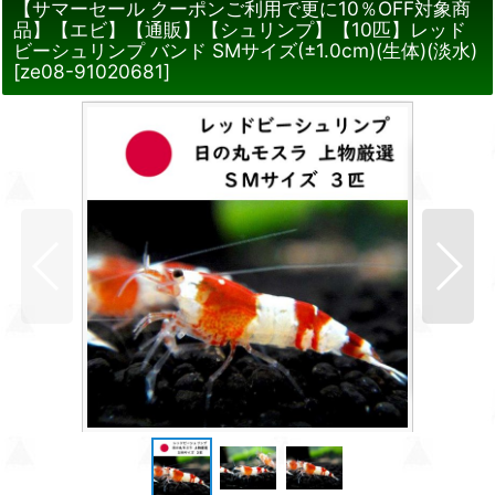
【サマーセール クーポンご利用で更に10％OFF対象商
品】【エビ】【通販】【シュリンプ】【10匹】レッド
ビーシュリンプ バンド SMサイズ(±1.0cm)(生体)(淡水)
[
ze08-91020681
]