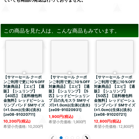
この商品を見た人は、こんな商品もみています。
【サマーセール クーポ
【サマーセール クーポ
【サマーセール クーポ
ンご利用で更に10％OFF
ンご利用で更に10％OFF
ンご利用で更に10％OFF
対象商品】【エビ】【通
対象商品】【エビ】【通
対象商品】【エビ】【通
販】【シュリンプ】
販】【シュリンプ】【5
販】【シュリンプ】
【40匹】【送料梱包料
匹】レッドビーシュリン
【50匹】【送料梱包料
金無料】レッドビーシュ
プ 日の丸モスラ SMサイ
金無料】レッドビーシュ
リンプ バンド SMサイズ
ズ(±1.0cm)(生体)(淡水)
リンプ バンド SMサイズ
(±1.0cm)(生体)(淡水)
[
ze09-91020931
]
(±1.0cm)(生体)(淡水)
[
ze08-91020711
]
[
ze08-91020721
]
1,900
円
(税込)
10,200
円
(税込)
12,800
円
(税込)
希望小売価格
:
1,900
円
希望小売価格
:
10,200
円
希望小売価格
:
12,800
円