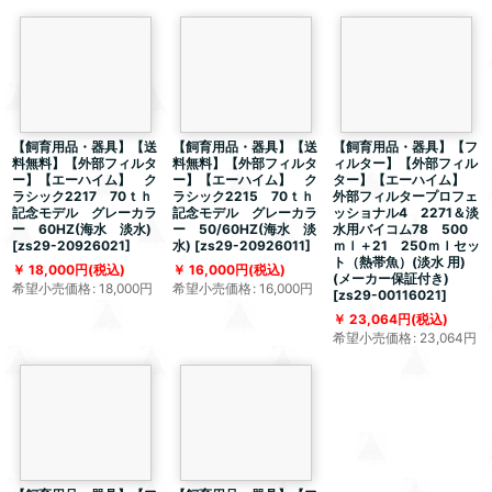
【飼育用品・器具】【送
【飼育用品・器具】【送
【飼育用品・器具】【フ
料無料】【外部フィルタ
料無料】【外部フィルタ
ィルター】【外部フィル
ー】【エーハイム】 ク
ー】【エーハイム】 ク
ター】【エーハイム】
ラシック2217 70ｔｈ
ラシック2215 70ｔｈ
外部フィルタープロフェ
記念モデル グレーカラ
記念モデル グレーカラ
ッショナル4 2271＆淡
ー 60HZ(海水 淡水)
ー 50/60HZ(海水 淡
水用バイコム78 500
[
zs29-20926021
]
水)
[
zs29-20926011
]
ｍｌ＋21 250ｍｌセッ
ト（熱帯魚）(淡水 用)
18,000
円
(税込)
16,000
円
(税込)
(メーカー保証付き)
希望小売価格
:
18,000
円
希望小売価格
:
16,000
円
[
zs29-00116021
]
23,064
円
(税込)
希望小売価格
:
23,064
円