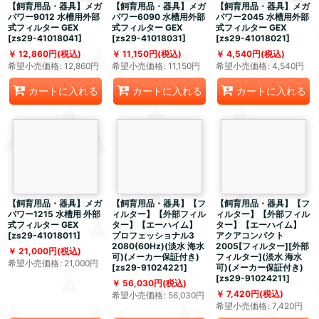
【飼育用品・器具】メガ
【飼育用品・器具】メガ
【飼育用品・器具】メガ
パワー9012 水槽用外部
パワー6090 水槽用外部
パワー2045 水槽用外部
式フィルター GEX
式フィルター GEX
式フィルター GEX
[
zs29-41018041
]
[
zs29-41018031
]
[
zs29-41018021
]
12,860
円
(税込)
11,150
円
(税込)
4,540
円
(税込)
希望小売価格
:
12,860
円
希望小売価格
:
11,150
円
希望小売価格
:
4,540
円
カートに入れる
カートに入れる
カートに入れる
【飼育用品・器具】メガ
【飼育用品・器具】【フ
【飼育用品・器具】【フ
パワー1215 水槽用 外部
ィルター】【外部フィル
ィルター】【外部フィル
式フィルター GEX
ター】【エーハイム】
ター】【エーハイム】
[
zs29-41018011
]
プロフェッショナル3
アクアコンパクト
2080(60Hz)(淡水 海水
2005[フィルター][外部
21,000
円
(税込)
可)(メーカー保証付き)
フィルター](淡水 海水
希望小売価格
:
21,000
円
[
zs29-91024221
]
可)(メーカー保証付き)
[
zs29-91024211
]
56,030
円
(税込)
7,420
円
(税込)
希望小売価格
:
56,030
円
希望小売価格
:
7,420
円