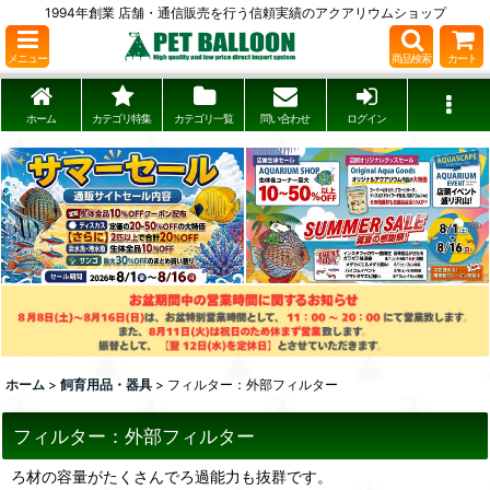
1994年創業 店舗・通信販売を行う信頼実績のアクアリウムショップ
メニュー
商品検索
カート
ホーム
カテゴリ特集
カテゴリ一覧
問い合わせ
ログイン
ホーム
>
飼育用品・器具
>
フィルター：外部フィルター
フィルター：外部フィルター
ろ材の容量がたくさんでろ過能力も抜群です。