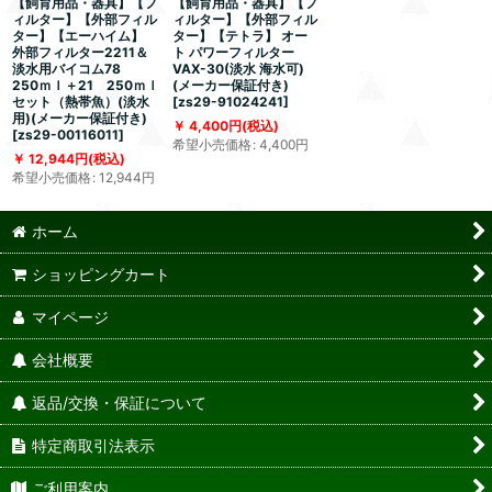
【飼育用品・器具】【フ
【飼育用品・器具】【フ
ィルター】【外部フィル
ィルター】【外部フィル
ター】【エーハイム】
ター】【テトラ】 オー
外部フィルター2211＆
ト パワーフィルター
淡水用バイコム78
VAX-30(淡水 海水可)
250ｍｌ＋21 250ｍｌ
(メーカー保証付き)
セット（熱帯魚）(淡水
[
zs29-91024241
]
用)(メーカー保証付き)
4,400
円
(税込)
[
zs29-00116011
]
希望小売価格
:
4,400
円
12,944
円
(税込)
希望小売価格
:
12,944
円
ホーム
ショッピングカート
マイページ
会社概要
返品/交換・保証について
特定商取引法表示
ご利用案内