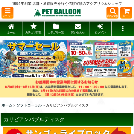
1994年創業 店舗・通信販売を行う信頼実績のアクアリウムショップ
メニュー
商品検索
カート
ホーム
カテゴリ特集
カテゴリ一覧
問い合わせ
ログイン
ホーム
>
ソフトコーラル
>
カリビアンバブルディスク
カリビアンバブルディスク