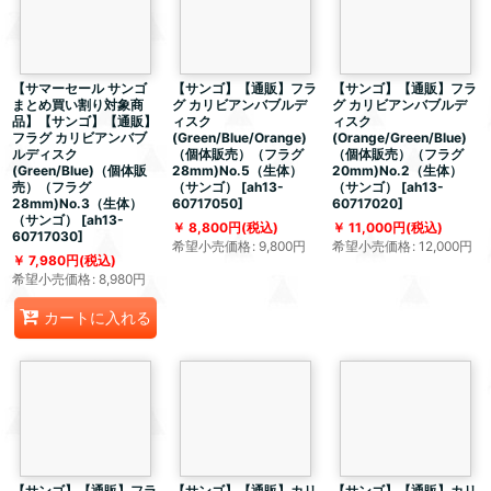
【サマーセール サンゴ
【サンゴ】【通販】フラ
【サンゴ】【通販】フラ
まとめ買い割り対象商
グ カリビアンバブルデ
グ カリビアンバブルデ
品】【サンゴ】【通販】
ィスク
ィスク
フラグ カリビアンバブ
(Green/Blue/Orange)
(Orange/Green/Blue)
ルディスク
（個体販売）（フラグ
（個体販売）（フラグ
(Green/Blue)（個体販
28mm)No.5（生体）
20mm)No.2（生体）
売）（フラグ
（サンゴ）
[
ah13-
（サンゴ）
[
ah13-
28mm)No.3（生体）
60717050
]
60717020
]
（サンゴ）
[
ah13-
8,800
円
(税込)
11,000
円
(税込)
60717030
]
希望小売価格
:
9,800
円
希望小売価格
:
12,000
円
7,980
円
(税込)
希望小売価格
:
8,980
円
カートに入れる
【サンゴ】【通販】フラ
【サンゴ】【通販】カリ
【サンゴ】【通販】カリ