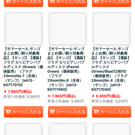
カートに入れる
カートに入れる
カートに入れる
【サマーセール サンゴ
【サマーセール サンゴ
【サマーセール サンゴ
まとめ買い割り対象商
まとめ買い割り対象商
まとめ買い割り対象商
品】【サンゴ】【通販】
品】【サンゴ】【通販】
品】【サンゴ】【通販】
フラグ カリビアンバブ
フラグ カリビアンバブ
フラグ カリビアンバブ
ルディスク (Green)（個
ルディスク (Pastel
ルディスク
体販売）（フラグ
Green)（個体販売）
(Green/Blue)(2枚付)
20mm)No.7（生体）
（フラグ
（個体販売）（フラグ
（サンゴ）
[
ah13-
20mm)No.6（生体）
28mm)No.4（生体）
60717070
]
（サンゴ）
[
ah13-
（サンゴ）
[
ah13-
60717060
]
60717040
]
7,980
円
(税込)
7,980
円
(税込)
8,800
円
(税込)
希望小売価格
:
8,980
円
希望小売価格
:
8,980
円
希望小売価格
:
9,800
円
カートに入れる
カートに入れる
カートに入れる