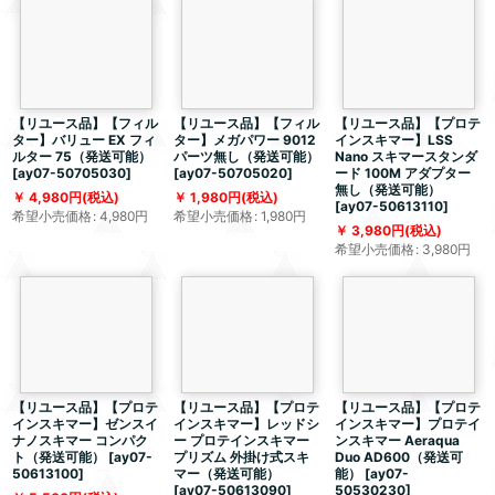
【リユース品】【フィル
【リユース品】【フィル
【リユース品】【プロテ
ター】バリュー EX フィ
ター】メガパワー 9012
インスキマー】LSS
ルター 75（発送可能）
パーツ無し（発送可能）
Nano スキマースタンダ
[
ay07-50705030
]
[
ay07-50705020
]
ード 100M アダプター
無し（発送可能）
4,980
円
(税込)
1,980
円
(税込)
[
ay07-50613110
]
希望小売価格
:
4,980
円
希望小売価格
:
1,980
円
3,980
円
(税込)
希望小売価格
:
3,980
円
【リユース品】【プロテ
【リユース品】【プロテ
【リユース品】【プロテ
インスキマー】ゼンスイ
インスキマー】レッドシ
インスキマー】プロテイ
ナノスキマー コンパク
ー プロテインスキマー
ンスキマー Aeraqua
ト（発送可能）
[
ay07-
プリズム 外掛け式スキ
Duo AD600（発送可
50613100
]
マー（発送可能）
能）
[
ay07-
[
ay07-50613090
]
50530230
]