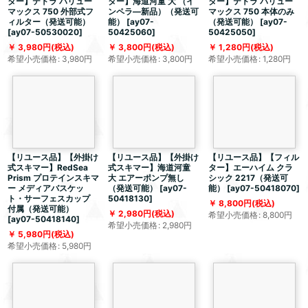
ター】テトラ バリュー
ター】海道河童 大 （イ
ター】テトラ バリュー
マックス 750 外部式フ
ンペラ―新品）（発送可
マックス 750 本体のみ
ィルター（発送可能）
能）
[
ay07-
（発送可能）
[
ay07-
[
ay07-50530020
]
50425060
]
50425050
]
3,980
円
(税込)
3,800
円
(税込)
1,280
円
(税込)
希望小売価格
:
3,980
円
希望小売価格
:
3,800
円
希望小売価格
:
1,280
円
【リユース品】【外掛け
【リユース品】【外掛け
【リユース品】【フィル
式スキマー】RedSea
式スキマー】海道河童
ター】エーハイム クラ
Prism プロテインスキマ
大 エアーポンプ無し
シック 2217（発送可
ー メディアバスケッ
（発送可能）
[
ay07-
能）
[
ay07-50418070
]
ト・サーフェスカップ
50418130
]
8,800
円
(税込)
付属（発送可能）
2,980
円
(税込)
希望小売価格
:
8,800
円
[
ay07-50418140
]
希望小売価格
:
2,980
円
5,980
円
(税込)
希望小売価格
:
5,980
円