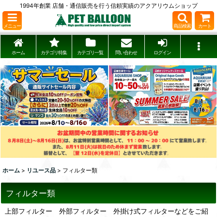
1994年創業 店舗・通信販売を行う信頼実績のアクアリウムショップ
メニュー
商品検索
カート
ホーム
カテゴリ特集
カテゴリ一覧
問い合わせ
ログイン
ホーム
>
リユース品
>
フィルター類
フィルター類
上部フィルター 外部フィルター 外掛け式フィルターなどをご紹