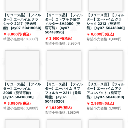
【リユース品】【フィル
【リユース品】【フィル
【リユース品】【フィル
ター】エーハイム クラ
ター】コトブキ 外部フ
ター】エーハイム クラ
シック 2217（発送可
ィルター SV4050（発
シック 2213（発送可
能）
[
ay07-50418060
]
送可能）
[
ay07-
能）
[
ay07-50418040
]
50418050
]
8,800
円
(税込)
6,600
円
(税込)
3,980
円
(税込)
希望小売価格
:
8,800
円
希望小売価格
:
6,600
円
希望小売価格
:
3,980
円
【リユース品】【フィル
【リユース品】【フィル
【リユース品】【フィル
ター】エーハイム
ター】エーハイム サブ
ター】エーハイム アク
2005（発送可能）
フィルター 2211（発送
アコンパクト（発送可
[
ay07-50418030
]
可能）
[
ay07-
能）
[
ay07-50418010
]
50418020
]
3,980
円
(税込)
2,980
円
(税込)
1,980
円
(税込)
希望小売価格
:
3,980
円
希望小売価格
:
2,980
円
希望小売価格
:
1,980
円