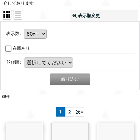
介しております
表示順変更
表示数
:
在庫あり
並び順
:
絞り込む
89
件
1
2
次
»