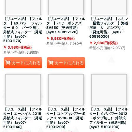
【リユース品】【フィル
【リユース品】【フィル
【リユース品】【スキマ
ター】EX パワー フィル
ター】パワーボックス
ー搭載フィルター】海道
ター ６０ パーツ無し
SV550（発送可能）
河童 大 ポンプなし
外部式フィルター（発送
[
ay07-50822120
]
（発送可能）
[
ay07-
可能）
[
ay07-
60516030
]
5,980
円
(税込)
51031170
]
2,980
円
(税込)
希望小売価格
:
5,980
円
3,980
円
(税込)
希望小売価格
:
2,980
円
希望小売価格
:
3,980
円
カートに入れる
カートに入れる
【リユース品】【フィル
【リユース品】【フィル
【リユース品】【フィル
ター】エーハイム 2215
ター】コトブキパワーボ
ター】メガパワー 9012
外部式フィルター（発送
ックス SV900X（発送
（ポンプ無し） 外部式
可能）
[
ay07-
可能）
[
ay07-
フィルター（発送可能）
51031140
]
51031200
]
[
ay07-51031190
]