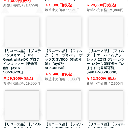
5,500
円
(税込)
5,980
円
(税込)
79,800
円
(税込)
希望小売価格
:
5,500
円
希望小売価格
:
5,980
円
希望小売価格
:
79,800
円
【リユース品】【プロテ
【リユース品】【フィル
【リユース品】【フィル
インスキマー】The
ター】コトブキパワーボ
ター】エーハイム クラ
Great white DC プロテ
ックス SV900（発送可
シック 2213 グレーカラ
インスキマー（発送可
能）
[
ay07-
ー（パーツほぼ揃ってい
能）
[
ay07-
50530060
]
ます）（発送可能）
50530220
]
[
ay07-50530030
]
3,980
円
(税込)
29,800
円
(税込)
12,800
円
(税込)
希望小売価格
:
3,980
円
希望小売価格
:
29,800
円
希望小売価格
:
12,800
円
【リユース品】【フィル
【リユース品】【フィル
【リユース品】【フィル