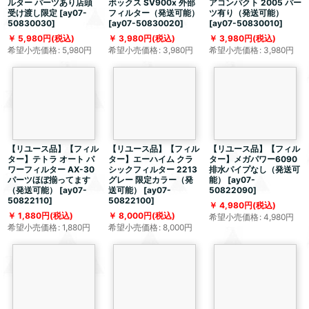
ルター パーツあり店頭
ボックス SV900x 外部
アコンパクト 2005 パー
受け渡し限定
[
ay07-
フィルター（発送可能）
ツ有り（発送可能）
50830030
]
[
ay07-50830020
]
[
ay07-50830010
]
5,980
円
(税込)
3,980
円
(税込)
3,980
円
(税込)
希望小売価格
:
5,980
円
希望小売価格
:
3,980
円
希望小売価格
:
3,980
円
【リユース品】【フィル
【リユース品】【フィル
【リユース品】【フィル
ター】テトラ オート パ
ター】エーハイム クラ
ター】メガパワー6090
ワーフィルター AX-30
シックフィルター 2213
排水パイプなし（発送可
パーツほぼ揃ってます
グレー 限定カラー（発
能）
[
ay07-
（発送可能）
[
ay07-
送可能）
[
ay07-
50822090
]
50822110
]
50822100
]
4,980
円
(税込)
1,880
円
(税込)
8,000
円
(税込)
希望小売価格
:
4,980
円
希望小売価格
:
1,880
円
希望小売価格
:
8,000
円