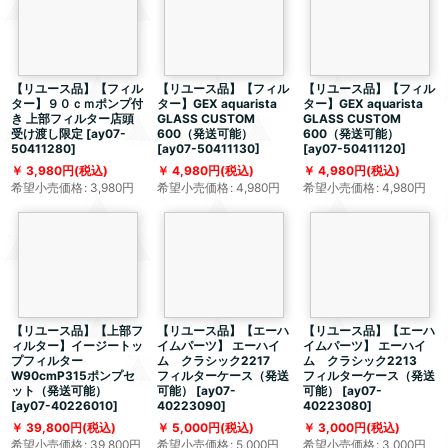
【リユース品】【フィル
【リユース品】【フィル
【リユース品】【フィル
ター】９０ｃｍポンプ付
ター】GEX aquarista
ター】GEX aquarista
き 上部フィルター店頭
GLASS CUSTOM
GLASS CUSTOM
受け渡し限定
[
ay07-
600（発送可能）
600（発送可能）
50411280
]
[
ay07-50411130
]
[
ay07-50411120
]
3,980
円
(税込)
4,980
円
(税込)
4,980
円
(税込)
希望小売価格
:
3,980
円
希望小売価格
:
4,980
円
希望小売価格
:
4,980
円
【リユース品】【上部フ
【リユース品】【エーハ
【リユース品】【エーハ
ィルター】イージートッ
イムパーツ】 エーハイ
イムパーツ】 エーハイ
プフィルター
ム クラシック2217
ム クラシック2213
W90cmP315ポンプセ
フィルターケース（発送
フィルターケース（発送
ット（発送可能）
可能）
[
ay07-
可能）
[
ay07-
[
ay07-40226010
]
40223090
]
40223080
]
39,800
円
(税込)
5,000
円
(税込)
3,000
円
(税込)
希望小売価格
:
39,800
円
希望小売価格
:
5,000
円
希望小売価格
:
3,000
円