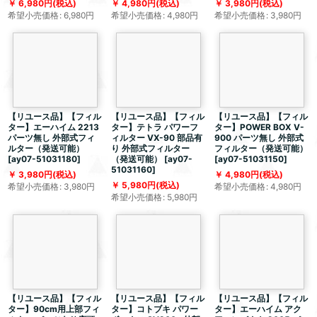
6,980
円
(税込)
4,980
円
(税込)
3,980
円
(税込)
希望小売価格
:
6,980
円
希望小売価格
:
4,980
円
希望小売価格
:
3,980
円
【リユース品】【フィル
【リユース品】【フィル
【リユース品】【フィル
ター】エーハイム 2213
ター】テトラ パワーフ
ター】POWER BOX V-
パーツ無し 外部式フィ
ィルター VX-90 部品有
900 パーツ無し 外部式
ルター（発送可能）
り 外部式フィルター
フィルター（発送可能）
[
ay07-51031180
]
（発送可能）
[
ay07-
[
ay07-51031150
]
51031160
]
3,980
円
(税込)
4,980
円
(税込)
5,980
円
(税込)
希望小売価格
:
3,980
円
希望小売価格
:
4,980
円
希望小売価格
:
5,980
円
【リユース品】【フィル
【リユース品】【フィル
【リユース品】【フィル
ター】90cm用上部フィ
ター】コトブキ パワー
ター】エーハイム アク