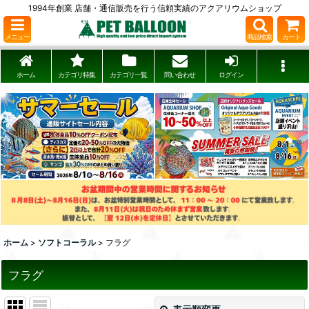
1994年創業 店舗・通信販売を行う信頼実績のアクアリウムショップ
メニュー
商品検索
カート
ホーム
カテゴリ特集
カテゴリ一覧
問い合わせ
ログイン
ホーム
>
ソフトコーラル
>
フラグ
フラグ