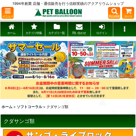
1994年創業 店舗・通信販売を行う信頼実績のアクアリウムショップ
メニュー
商品検索
カート
ホーム
カテゴリ特集
カテゴリ一覧
問い合わせ
ログイン
ホーム
>
ソフトコーラル
>
クダサンゴ類
クダサンゴ類