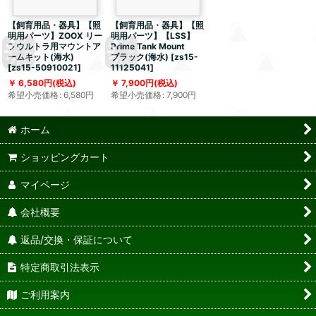
【飼育用品・器具】【照
【飼育用品・器具】【照
明用パーツ】ZOOX リー
明用パーツ】【LSS】
フウルトラ用マウントア
Prime Tank Mount
ームキット(海水)
ブラック(海水)
[
zs15-
[
zs15-50910021
]
11125041
]
6,580
円
(税込)
7,900
円
(税込)
希望小売価格
:
6,580
円
希望小売価格
:
7,900
円
ホーム
ショッピングカート
マイページ
会社概要
返品/交換・保証について
特定商取引法表示
ご利用案内