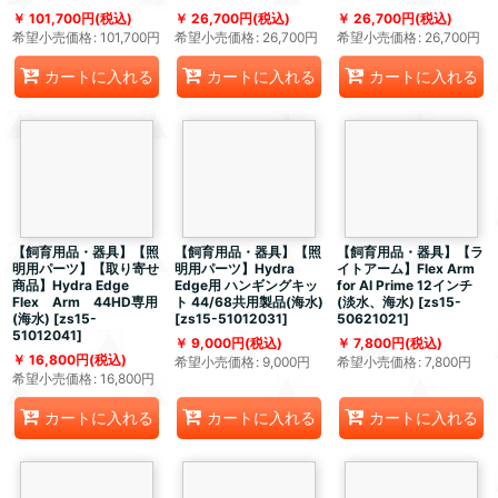
101,700
円
(税込)
26,700
円
(税込)
26,700
円
(税込)
希望小売価格
:
101,700
円
希望小売価格
:
26,700
円
希望小売価格
:
26,700
円
カートに入れる
カートに入れる
カートに入れる
【飼育用品・器具】【照
【飼育用品・器具】【照
【飼育用品・器具】【ラ
明用パーツ】【取り寄せ
明用パーツ】Hydra
イトアーム】Flex Arm
商品】Hydra Edge
Edge用 ハンギングキッ
for AI Prime 12インチ
Flex Arm 44HD専用
ト 44/68共用製品(海水)
(淡水、海水)
[
zs15-
(海水)
[
zs15-
[
zs15-51012031
]
50621021
]
51012041
]
9,000
円
(税込)
7,800
円
(税込)
16,800
円
(税込)
希望小売価格
:
9,000
円
希望小売価格
:
7,800
円
希望小売価格
:
16,800
円
カートに入れる
カートに入れる
カートに入れる