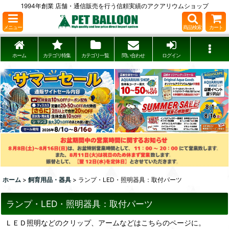
1994年創業 店舗・通信販売を行う信頼実績のアクアリウムショップ
メニュー
商品検索
カート
ホーム
カテゴリ特集
カテゴリ一覧
問い合わせ
ログイン
ホーム
>
飼育用品・器具
>
ランプ・LED・照明器具：取付パーツ
ランプ・LED・照明器具：取付パーツ
ＬＥＤ照明などのクリップ、アームなどはこちらのページに。