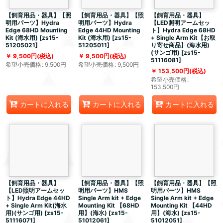
【飼育用品・器具】【照
【飼育用品・器具】【照
【飼育用品・器具】
明用パーツ】Hydra
明用パーツ】Hydra
【LED照明アームセッ
Edge 68HD Mounting
Edge 44HD Mounting
ト】Hydra Edge 68HD
Kit (海水用)
[
zs15-
Kit (海水用)
[
zs15-
+ Single Arm Kit【お取
51205021
]
51205011
]
り寄せ商品】(海水用)
(サンゴ用)
[
zs15-
9,500
円
(税込)
9,500
円
(税込)
51116081
]
希望小売価格
:
9,500
円
希望小売価格
:
9,500
円
153,500
円
(税込)
希望小売価格
:
153,500
円
カートに入れる
カートに入れる
カートに入れる
【飼育用品・器具】
【飼育用品・器具】【照
【飼育用品・器具】【照
【LED照明アームセッ
明用パーツ】HMS
明用パーツ】HMS
ト】Hydra Edge 44HD
Single Arm kit + Edge
Single Arm kit + Edge
+ Single Arm Kit(海水
Mounting Kit 【68HD
Mounting Kit 【44HD
用)(サンゴ用)
[
zs15-
用】(海水)
[
zs15-
用】(海水)
[
zs15-
51116071
]
51012061
]
51012051
]