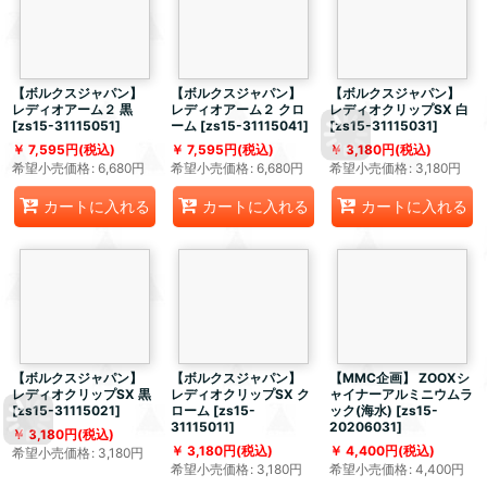
【ボルクスジャパン】
【ボルクスジャパン】
【ボルクスジャパン】
レディオアーム２ 黒
レディオアーム２ クロ
レディオクリップSX 白
[
zs15-31115051
]
ーム
[
zs15-31115041
]
[
zs15-31115031
]
7,595
円
(税込)
7,595
円
(税込)
3,180
円
(税込)
希望小売価格
:
6,680
円
希望小売価格
:
6,680
円
希望小売価格
:
3,180
円
カートに入れる
カートに入れる
カートに入れる
【ボルクスジャパン】
【ボルクスジャパン】
【MMC企画】 ZOOXシ
レディオクリップSX 黒
レディオクリップSX ク
ャイナーアルミニウムラ
[
zs15-31115021
]
ローム
[
zs15-
ック(海水)
[
zs15-
31115011
]
20206031
]
3,180
円
(税込)
3,180
円
(税込)
4,400
円
(税込)
希望小売価格
:
3,180
円
希望小売価格
:
3,180
円
希望小売価格
:
4,400
円