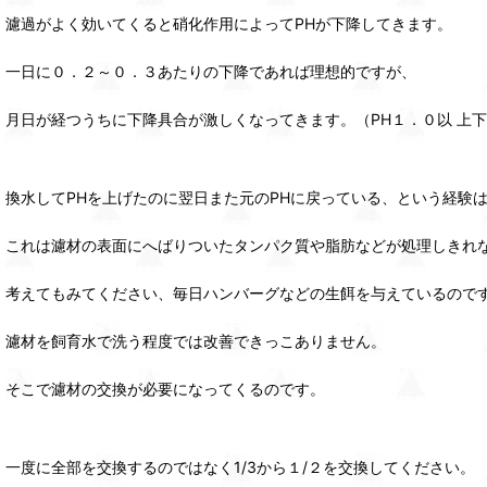
濾過がよく効いてくると硝化作用によってPHが下降してきます。
一日に０．２～０．３あたりの下降であれば理想的ですが、
月日が経つうちに下降具合が激しくなってきます。（PH１．０以 上
換水してPHを上げたのに翌日また元のPHに戻っている、という経験
これは濾材の表面にへばりついたタンパク質や脂肪などが処理しきれ
考えてもみてください、毎日ハンバーグなどの生餌を与えているので
濾材を飼育水で洗う程度では改善できっこありません。
そこで濾材の交換が必要になってくるのです。
一度に全部を交換するのではなく1/3から１/２を交換してください。