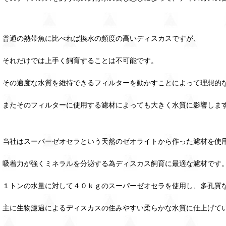
普通の熱帯魚に比べれば換水の頻度の高いディスカスですが、
それだけでは上手く飼育することは不可能です。
その適度な水質を維持できるフィルターを動かすことによって理想的
またそのフィルターに使用する濾材によっても大きく水質に影響しま
当社はスーパーゼオセラという天然のゼオライトから作った濾材を使
吸着力が強くミネラルを分泌する為ディスカス飼育に最適な濾材です
１トンの水量に対して４０ｋｇのスーパーゼオセラを使用し、多孔質
主に生物濾過によるディスカスの住みやすい柔らかな水質に仕上げて