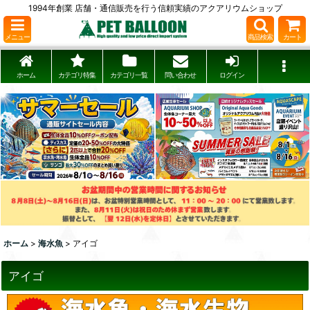
1994年創業 店舗・通信販売を行う信頼実績のアクアリウムショップ
メニュー
商品検索
カート
ホーム
カテゴリ特集
カテゴリ一覧
問い合わせ
ログイン
ホーム
>
海水魚
>
アイゴ
アイゴ