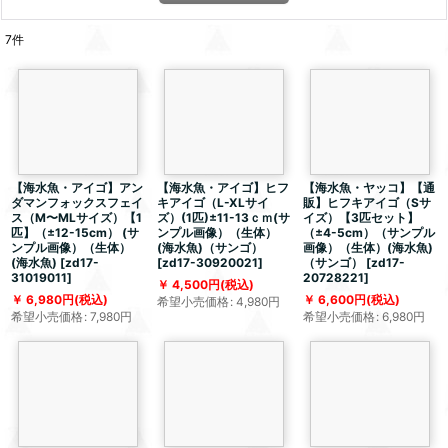
7
件
【海水魚・アイゴ】アン
【海水魚・アイゴ】ヒフ
【海水魚・ヤッコ】【通
ダマンフォックスフェイ
キアイゴ（L-XLサイ
販】ヒフキアイゴ（Sサ
ス（M〜MLサイズ）【1
ズ）(1匹)±11-13ｃｍ(サ
イズ）【3匹セット】
匹】（±12-15cm） (サ
ンプル画像）（生体）
（±4-5cm）（サンプル
ンプル画像）（生体）
(海水魚)（サンゴ）
画像）（生体）(海水魚)
(海水魚)
[
zd17-
[
zd17-30920021
]
（サンゴ）
[
zd17-
31019011
]
20728221
]
4,500
円
(税込)
6,980
円
(税込)
6,600
円
(税込)
希望小売価格
:
4,980
円
希望小売価格
:
7,980
円
希望小売価格
:
6,980
円