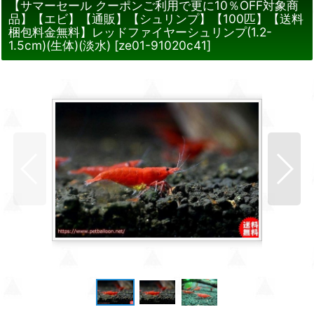
【サマーセール クーポンご利用で更に10％OFF対象商
品】【エビ】【通販】【シュリンプ】【100匹】【送料
梱包料金無料】レッドファイヤーシュリンプ(1.2-
1.5cm)(生体)(淡水)
[
ze01-91020c41
]