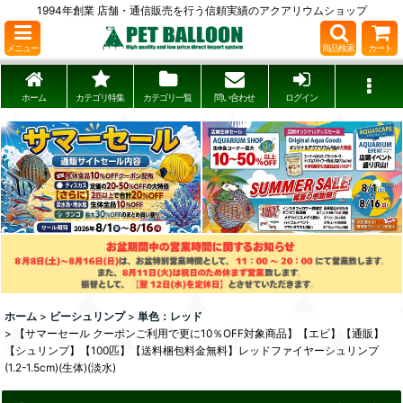
1994年創業 店舗・通信販売を行う信頼実績のアクアリウムショップ
メニュー
商品検索
カート
ホーム
カテゴリ特集
カテゴリ一覧
問い合わせ
ログイン
ホーム
>
ビーシュリンプ
>
単色：レッド
>
【サマーセール クーポンご利用で更に10％OFF対象商品】【エビ】【通販】
【シュリンプ】【100匹】【送料梱包料金無料】レッドファイヤーシュリンプ
(1.2-1.5cm)(生体)(淡水)