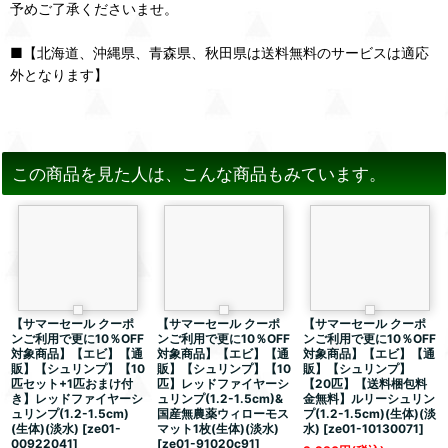
予めご了承くださいませ。
■【北海道、沖縄県、青森県、秋田県は送料無料のサービスは適応
外となります】
この商品を見た人は、こんな商品もみています。
【サマーセール クーポ
【サマーセール クーポ
【サマーセール クーポ
ンご利用で更に10％OFF
ンご利用で更に10％OFF
ンご利用で更に10％OFF
対象商品】【エビ】【通
対象商品】【エビ】【通
対象商品】【エビ】【通
販】【シュリンプ】【10
販】【シュリンプ】【10
販】【シュリンプ】
匹セット+1匹おまけ付
匹】レッドファイヤーシ
【20匹】【送料梱包料
き】レッドファイヤーシ
ュリンプ(1.2-1.5cm)&
金無料】ルリーシュリン
ュリンプ(1.2-1.5cm)
国産無農薬ウィローモス
プ(1.2-1.5cm)(生体)(淡
(生体)(淡水)
[
ze01-
マット1枚(生体)(淡水)
水)
[
ze01-10130071
]
00922041
]
[
ze01-91020c91
]