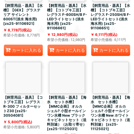
【飼育用品・器具】【水
【飼育用品・器具】【水
【飼育用品・器具】【水
槽】【GEX】 グラステ
槽】【コトブキ工芸】
槽】【コトブキ工芸】
リア サイレント
レグラス F-600SH/B F-
レグラス F-250SH/B F-
600ST(淡水 海水用)
LEDライトセット(淡水
LEDライトセット(淡水
[
zs25-91106921
]
海水用)
[
zs25-
海水用)
[
zs25-
91106661
]
91106651
]
8,778
円
(税込)
12,980
円
(税込)
6,111
円
(税込)
希望小売価格
:
8,778
円
希望小売価格
:
12,980
円
希望小売価格
:
6,111
円
カートに入れる
カートに入れる
カートに入れる
【飼育用品・器具】【コ
【飼育用品・器具】【海
【飼育用品・器具】【海
トブキ工芸】 レグラス
水 セット水槽】
水 セット水槽】
R-300 フィルターセッ
【MMC企画】 オルカ
【MMC企画】 オルカ
トZ30
[
zs25-
シェル? 小型オールイン
シェル? 小型オールイン
30504081
]
ワン水槽 New ブラック
ワン水槽 New ホワイト
キャビネットセット（送
キャビネットセット（送
5,800
円
(税込)
料別途）（お取り寄せ）
料別途）
[
zs25-
希望小売価格
:
5,800
円
[
zs25-11125031
]
11125021
]