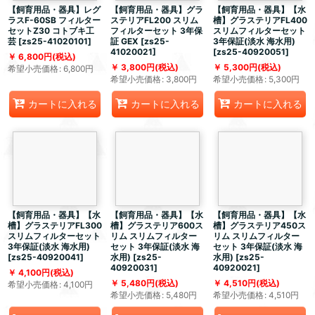
【飼育用品・器具】レグ
【飼育用品・器具】グラ
【飼育用品・器具】【水
ラスF-60SB フィルター
ステリアFL200 スリム
槽】グラステリアFL400
セットZ30 コトブキ工
フィルターセット 3年保
スリムフィルターセット
芸
[
zs25-41020101
]
証 GEX
[
zs25-
3年保証(淡水 海水用)
41020021
]
[
zs25-40920051
]
6,800
円
(税込)
3,800
円
(税込)
5,300
円
(税込)
希望小売価格
:
6,800
円
希望小売価格
:
3,800
円
希望小売価格
:
5,300
円
カートに入れる
カートに入れる
カートに入れる
【飼育用品・器具】【水
【飼育用品・器具】【水
【飼育用品・器具】【水
槽】グラステリアFL300
槽】グラステリア600ス
槽】グラステリア450ス
スリムフィルターセット
リム スリムフィルター
リム スリムフィルター
3年保証(淡水 海水用)
セット 3年保証(淡水 海
セット 3年保証(淡水 海
[
zs25-40920041
]
水用)
[
zs25-
水用)
[
zs25-
40920031
]
40920021
]
4,100
円
(税込)
5,480
円
(税込)
4,510
円
(税込)
希望小売価格
:
4,100
円
希望小売価格
:
5,480
円
希望小売価格
:
4,510
円