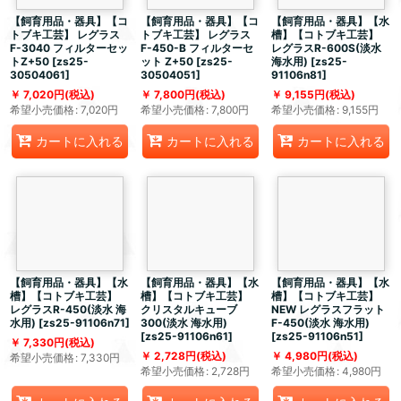
【飼育用品・器具】【コ
【飼育用品・器具】【コ
【飼育用品・器具】【水
トブキ工芸】 レグラス
トブキ工芸】 レグラス
槽】【コトブキ工芸】
F-3040 フィルターセッ
F-450-B フィルターセ
レグラスR-600S(淡水
トZ+50
[
zs25-
ット Z+50
[
zs25-
海水用)
[
zs25-
30504061
]
30504051
]
91106n81
]
7,020
円
(税込)
7,800
円
(税込)
9,155
円
(税込)
希望小売価格
:
7,020
円
希望小売価格
:
7,800
円
希望小売価格
:
9,155
円
カートに入れる
カートに入れる
カートに入れる
【飼育用品・器具】【水
【飼育用品・器具】【水
【飼育用品・器具】【水
槽】【コトブキ工芸】
槽】【コトブキ工芸】
槽】【コトブキ工芸】
レグラスR-450(淡水 海
クリスタルキューブ
NEW レグラスフラット
水用)
[
zs25-91106n71
]
300(淡水 海水用)
F-450(淡水 海水用)
[
zs25-91106n61
]
[
zs25-91106n51
]
7,330
円
(税込)
2,728
円
(税込)
4,980
円
(税込)
希望小売価格
:
7,330
円
希望小売価格
:
2,728
円
希望小売価格
:
4,980
円