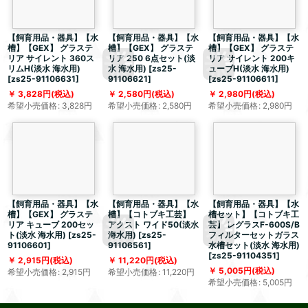
【飼育用品・器具】【水
【飼育用品・器具】【水
【飼育用品・器具】【水
槽】【GEX】 グラステ
槽】【GEX】 グラステ
槽】【GEX】 グラステ
リア サイレント 360ス
リア 250 6点セット(淡
リア サイレント 200キ
リムH(淡水 海水用)
水 海水用)
[
zs25-
ューブH(淡水 海水用)
[
zs25-91106631
]
91106621
]
[
zs25-91106611
]
3,828
円
(税込)
2,580
円
(税込)
2,980
円
(税込)
希望小売価格
:
3,828
円
希望小売価格
:
2,580
円
希望小売価格
:
2,980
円
【飼育用品・器具】【水
【飼育用品・器具】【水
【飼育用品・器具】【水
槽】【GEX】 グラステ
槽】【コトブキ工芸】
槽セット】【コトブキ工
リア キューブ 200セッ
アクスト ワイド50(淡水
芸】 レグラスF-600S/B
ト(淡水 海水用)
[
zs25-
海水用)
[
zs25-
フィルターセットガラス
91106601
]
91106561
]
水槽セット(淡水 海水用)
[
zs25-91104351
]
2,915
円
(税込)
11,220
円
(税込)
5,005
円
(税込)
希望小売価格
:
2,915
円
希望小売価格
:
11,220
円
希望小売価格
:
5,005
円