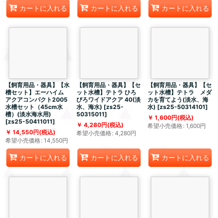
カートに入れる
カートに入れる
カートに入れる
【飼育用品・器具】【水
【飼育用品・器具】【セ
【飼育用品・器具】【セ
槽セット】エーハイム
ット水槽】テトラ ひろ
ット水槽】テトラ メダ
アクアコンパクト2005
びろワイドアクア 40(淡
カを育てよう(淡水、海
水槽セット（45cm水
水、海水)
[
zs25-
水)
[
zs25-50314101
]
槽）(淡水海水用)
50315011
]
1,600
円
(税込)
[
zs25-50411011
]
4,280
円
(税込)
希望小売価格
:
1,600
円
14,550
円
(税込)
希望小売価格
:
4,280
円
希望小売価格
:
14,550
円
カートに入れる
カートに入れる
カートに入れる