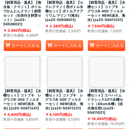
【飼育用品・器具】【海
【飼育用品・器具】【カ
【飼育用品・器具】【水
水魚・クマノミ】ボトル
クレクマノミ用ボトル水
槽セット】コトブキ レ
でかんたんクマノミ飼育
槽セット】ボトルアクア
グラスR-400 フィルタ
セット（生体付き飼育セ
リウム マリン ?(海水)
ーセット NEW(淡水、海
ット）
[
zs25-
[
zs25-50506011
]
水)
[
zs25-50411251
]
50506031
]
2,380
円
(税込)
7,500
円
(税込)
3,980
円
(税込)
希望小売価格
:
2,380
円
希望小売価格
:
7,500
円
希望小売価格
:
3,980
円
カートに入れる
カートに入れる
カートに入れる
【飼育用品・器具】【水
【飼育用品・器具】【水
【飼育用品・器具】【水
槽セット】コトブキ レ
槽セット】コトブキ レ
槽セット】エーハイム
グラスR-350 フィルタ
グラスR-300 フィルタ
クラシック2211水槽セ
ーセット NEW(淡水、海
ーセット NEW(淡水、海
ット（45cm水槽）(淡
水)
[
zs25-50411241
]
水)
[
zs25-50411231
]
水海水用)
[
zs25-
50411021
]
6,800
円
(税込)
6,100
円
(税込)
19,450
円
(税込)
希望小売価格
:
6,800
円
希望小売価格
:
6,100
円
希望小売価格
:
19,450
円