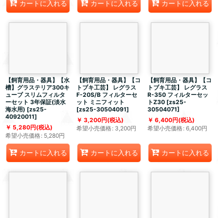
カートに入れる
カートに入れる
カートに入れる
【飼育用品・器具】【水
【飼育用品・器具】【コ
【飼育用品・器具】【コ
槽】グラステリア300キ
トブキ工芸】 レグラス
トブキ工芸】 レグラス
ューブ スリムフィルタ
F-20S/B フィルターセ
R-350 フィルターセッ
ーセット 3年保証(淡水
ット ミニフィット
トZ30
[
zs25-
海水用)
[
zs25-
[
zs25-30504091
]
30504071
]
40920011
]
3,200
円
(税込)
6,400
円
(税込)
5,280
円
(税込)
希望小売価格
:
3,200
円
希望小売価格
:
6,400
円
希望小売価格
:
5,280
円
カートに入れる
カートに入れる
カートに入れる