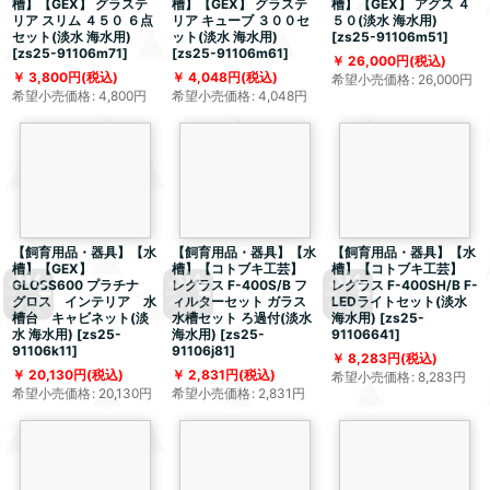
槽】【GEX】 グラステ
槽】【GEX】 グラステ
槽】【GEX】 アグス ４
リア スリム ４５０ ６点
リア キューブ ３００セ
５０(淡水 海水用)
セット(淡水 海水用)
ット(淡水 海水用)
[
zs25-91106m51
]
[
zs25-91106m71
]
[
zs25-91106m61
]
26,000
円
(税込)
3,800
円
(税込)
4,048
円
(税込)
希望小売価格
:
26,000
円
希望小売価格
:
4,800
円
希望小売価格
:
4,048
円
【飼育用品・器具】【水
【飼育用品・器具】【水
【飼育用品・器具】【水
槽】【GEX】
槽】【コトブキ工芸】
槽】【コトブキ工芸】
GLOSS600 プラチナ
レグラス F-400S/B フ
レグラス F-400SH/B F-
グロス インテリア 水
ィルターセット ガラス
LEDライトセット(淡水
槽台 キャビネット(淡
水槽セット ろ過付(淡水
海水用)
[
zs25-
水 海水用)
[
zs25-
海水用)
[
zs25-
91106641
]
91106k11
]
91106j81
]
8,283
円
(税込)
20,130
円
(税込)
2,831
円
(税込)
希望小売価格
:
8,283
円
希望小売価格
:
20,130
円
希望小売価格
:
2,831
円