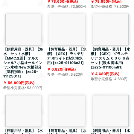
78,650
円
(税込)
78,650
円
(税込)
希望小売価格
:
73,500
円
希望小売価格
:
73,500
円
【飼育用品・器具】【海
【飼育用品・器具】【水
【飼育用品・器具】【水
水 セット水槽】
槽】【GEX】 ラクテリ
槽】【GEX】 グラステ
【MMC企画】 オルカ
ア ホワイト(淡水 海水
リア スリム ６００ ６点
シェル? 小型オールイン
用)
[
zs25-91106n21
]
セット(淡水 海水用)
ワン水槽 New 水槽部分
[
zs25-91106m81
]
6,820
円
(税込)
（送料別途）
[
zs25-
4,680
円
(税込)
希望小売価格
:
6,820
円
11125011
]
希望小売価格
:
4,680
円
56,800
円
(税込)
希望小売価格
:
53,000
円
【飼育用品・器具】【水
【飼育用品・器具】【水
【飼育用品・器具】【水