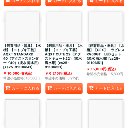
カートに入れる
カートに入れる
カートに入れる
【飼育用品・器具】【水
【飼育用品・器具】【水
【飼育用品・器具】【水
槽】【コトブキ工芸】
槽】【コトブキ工芸】
槽】【GEX】 ラピレス
AQXT STANDARD
AQXT CUTE 22（アク
RV60GT LEDセット
40（アクストスタンダ
ストキュート22）(淡水
(淡水 海水用)
[
zs25-
ード40）(淡水 海水用)
海水用)
[
zs25-
91106i51
]
[
zs25-91106n41
]
91106n31
]
15,800
円
(税込)
10,560
円
(税込)
6,215
円
(税込)
希望小売価格
:
15,800
円
希望小売価格
:
10,560
円
希望小売価格
:
6,215
円
カートに入れる
カートに入れる
カートに入れる