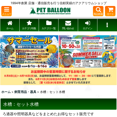
1994年創業 店舗・通信販売を行う信頼実績のアクアリウムショップ
メニュー
商品検索
カート
ホーム
カテゴリ特集
カテゴリ一覧
問い合わせ
ログイン
ホーム
>
飼育用品・器具
>
水槽：セット水槽
水槽：セット水槽
ろ過器や照明器具などをまとめたお得なセット販売です