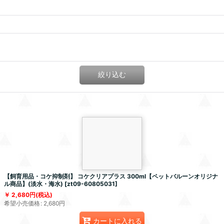
絞り込む
【飼育用品・コケ抑制剤】 コケクリアプラス 300ml【ペットバルーンオリジナ
ル商品】(淡水・海水)
[
zt09-60805031
]
2,680
円
(税込)
希望小売価格
:
2,680
円
カートに入れる