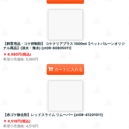
【飼育用品・コケ抑制剤】 コケクリアプラス 1000ml【ペットバルーンオリジ
ナル商品】(淡水・海水)
[
zt09-60805011
]
6,980
円
(税込)
希望小売価格
:
6,980
円
カートに入れる
【赤ゴケ除去剤】レッドスライム リムーバー
[
zt09-41201011
]
4,518
円
(税込)
希望小売価格
:
4,518
円