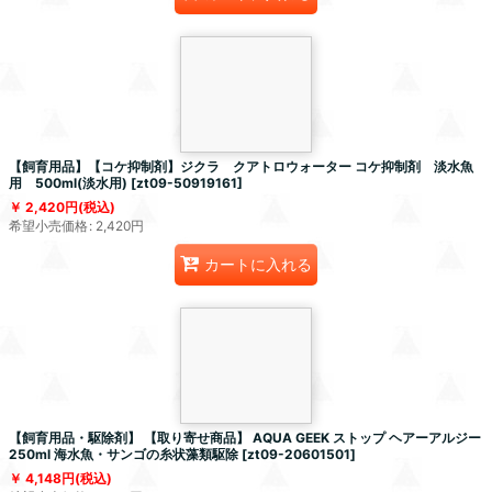
【飼育用品】【コケ抑制剤】ジクラ クアトロウォーター コケ抑制剤 淡水魚
用 500ml(淡水用)
[
zt09-50919161
]
2,420
円
(税込)
希望小売価格
:
2,420
円
カートに入れる
【飼育用品・駆除剤】 【取り寄せ商品】 AQUA GEEK ストップ ヘアーアルジー
250ml 海水魚・サンゴの糸状藻類駆除
[
zt09-20601501
]
4,148
円
(税込)