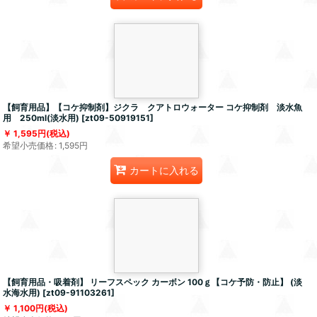
【飼育用品】【コケ抑制剤】ジクラ クアトロウォーター コケ抑制剤 淡水魚
用 250ml(淡水用)
[
zt09-50919151
]
1,595
円
(税込)
希望小売価格
:
1,595
円
カートに入れる
【飼育用品・吸着剤】 リーフスペック カーボン 100ｇ【コケ予防・防止】 (淡
水海水用)
[
zt09-91103261
]
1,100
円
(税込)