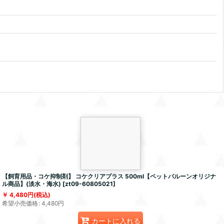
【飼育用品・コケ抑制剤】 コケクリアプラス 500ml【ペットバルーンオリジナ
ル商品】(淡水・海水)
[
zt09-60805021
]
4,480
円
(税込)
希望小売価格
:
4,480
円
カートに入れる