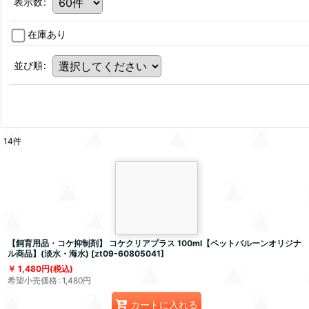
表示数
:
在庫あり
並び順
:
14
件
【飼育用品・コケ抑制剤】 コケクリアプラス 100ml【ペットバルーンオリジナ
ル商品】(淡水・海水)
[
zt09-60805041
]
1,480
円
(税込)
希望小売価格
:
1,480
円
カートに入れる