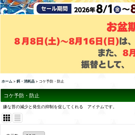
ホーム
>
餌・消耗品
>
コケ予防・防止
コケ予防・防止
嫌な苔の減少と発生の抑制を促してくれる アイテムです。