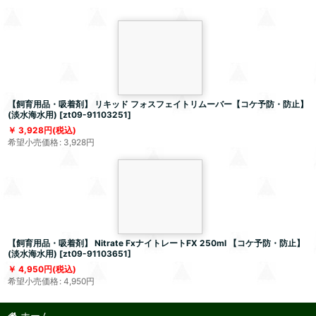
【飼育用品・吸着剤】 リキッド フォスフェイトリムーバー【コケ予防・防止】
(淡水海水用)
[
zt09-91103251
]
3,928
円
(税込)
希望小売価格
:
3,928
円
【飼育用品・吸着剤】 Nitrate FxナイトレートFX 250ml 【コケ予防・防止】
(淡水海水用)
[
zt09-91103651
]
4,950
円
(税込)
希望小売価格
:
4,950
円
ホーム