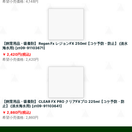
希望小売価格
:
4,148
円
【飼育用品・吸着剤】 Regen Fx レジョンFX 250ml【コケ予防・防止】 (淡水
海水用)
[
zt09-91103671
]
2,420
円
(税込)
希望小売価格
:
2,420
円
【飼育用品・吸着剤】 CLEAR FX PRO クリアFXプロ 225ml【コケ予防・防
止】 (淡水海水用)
[
zt09-91103641
]
2,860
円
(税込)
希望小売価格
:
2,860
円