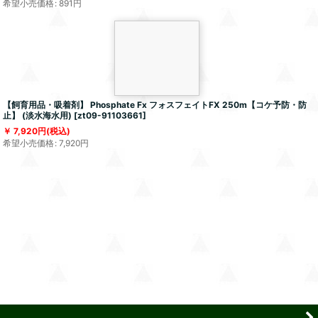
希望小売価格
:
891
円
【飼育用品・吸着剤】 Phosphate Fx フォスフェイトFX 250m【コケ予防・防
止】 (淡水海水用)
[
zt09-91103661
]
7,920
円
(税込)
希望小売価格
:
7,920
円