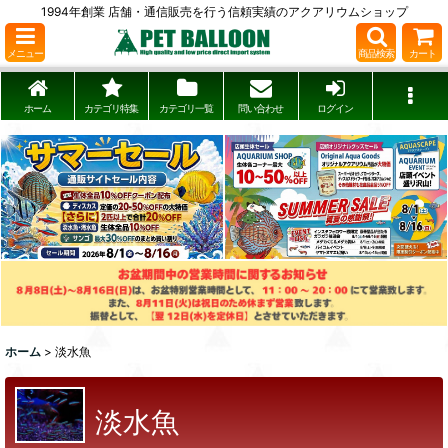
1994年創業 店舗・通信販売を行う信頼実績のアクアリウムショップ
メニュー
商品検索
カート
ホーム
カテゴリ特集
カテゴリ一覧
問い合わせ
ログイン
ホーム
>
淡水魚
淡水魚