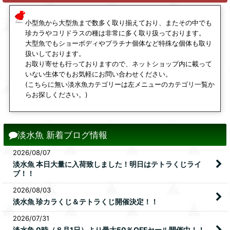
小型魚から大型魚まで数多く取り揃えており、またその中でも
珍カラやコリドラスの種は非常に多く取り扱っております。
大型魚でもショーボディやプラチナ個体など特殊な個体も取り
扱いしております。
お取り寄せも行っておりますので、ネットショップ内に載って
いない生体でもお気軽にお問い合わせください。
(こちらに無い淡水魚カテゴリーは左メニューのカテゴリ一覧か
らお探しください。)
淡水魚 新着ブログ情報
2026/08/07
淡水魚 本日大量に入荷致しました！明日はテトラくじライ
ブ！！
2026/08/03
淡水魚 珍カラくじ＆テトラくじ開催決定！！
2026/07/31
淡水魚 0時（８月1日）より最大50％OFFセール開催中！！