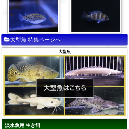
大型魚 特集ページへ
大型魚
淡水魚用 生き餌