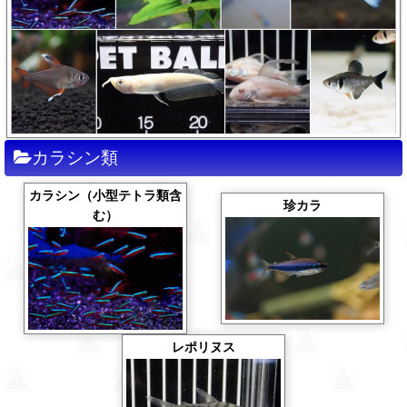
カラシン類
カラシン（小型テトラ類含
珍カラ
む）
レポリヌス