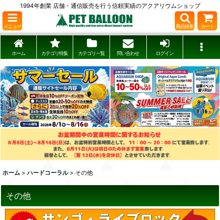
1994年創業 店舗・通信販売を行う信頼実績のアクアリウムショップ
メニュー
商品検索
カート
ホーム
カテゴリ特集
カテゴリ一覧
問い合わせ
ログイン
ホーム
>
ハードコーラル
>
その他
その他