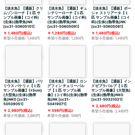
【淡水魚】【通販】クリ
【淡水魚】【通販】ギュ
【淡水魚】【通販】ボー
ムゾンローチ【１匹 サ
ンテリーローチ【１匹
シャ ストリアータ【１
ンプル画像】(コイ科)
サンプル画像】(コイ科)
匹 サンプル画像】(コイ
(生体)(熱帯魚)NK
(生体)(熱帯魚)NK
科)(生体)(熱帯魚)NK
[
zc31-50605101
]
[
zc31-50605091
]
[
zc31-50605081
]
1,480
円
(税込)
1,280
円
(税込)
1,480
円
(税込)
希望小売価格
:
1,480
円
希望小売価格
:
1,280
円
希望小売価格
:
1,480
円
【淡水魚】【通販】バリ
【淡水魚】【通販】ロン
【淡水魚】【通販】イン
リウス バケリィ【１匹
グフィン チェリーバル
ドゼブラバルブ【１匹
サンプル画像】(±5cm)
ブ【１匹 サンプル画
サンプル画像】(大型魚)
(大型魚)(生体)(熱帯
像】(コイ科)(生体)(熱帯
(生体)(熱帯魚)NKO
魚)NKO
[
zc31-
魚)NK
[
zc31-
[
zc31-50331021
]
50509051
]
50419071
]
2,480
円
(税込)
2,980
円
(税込)
598
円
(税込)
希望小売価格
:
2,480
円
希望小売価格
:
2,980
円
希望小売価格
:
598
円