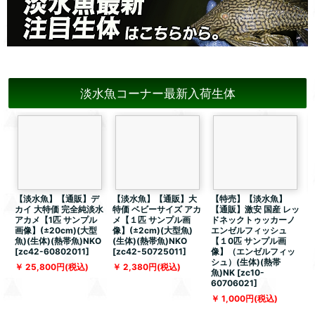
淡水魚コーナー最新入荷生体
【淡水魚】【通販】デ
【淡水魚】【通販】大
【特売】【淡水魚】
カイ 大特価 完全純淡水
特価 ベビーサイズ アカ
【通販】激安 国産 レッ
アカメ【1匹 サンプル
メ【１匹 サンプル画
ドネックトゥッカーノ
画像】(±20cm)(大型
像】(±2cm)(大型魚)
エンゼルフィッシュ
魚)(生体)(熱帯魚)NKO
(生体)(熱帯魚)NKO
【１0匹 サンプル画
[
zc42-60802011
]
[
zc42-50725011
]
像】（エンゼルフィッ
シュ）(生体)(熱帯
魚
25,800
円
(税込)
2,380
円
(税込)
魚)NK
[
zc10-
6
60706021
]
1,000
円
(税込)