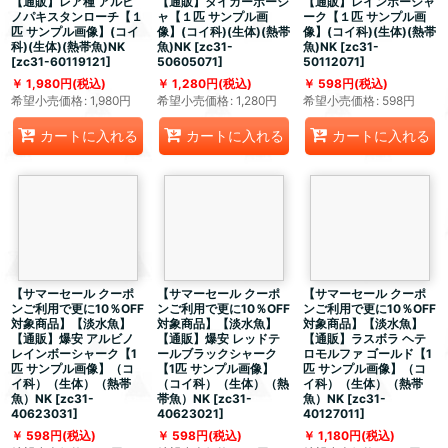
【通販】レア種 アルビ
【通販】タイガーボーシ
【通販】レインボーシャ
ノパキスタンローチ【１
ャ【１匹 サンプル画
ーク【１匹 サンプル画
匹 サンプル画像】(コイ
像】(コイ科)(生体)(熱帯
像】(コイ科)(生体)(熱帯
科)(生体)(熱帯魚)NK
魚)NK
[
zc31-
魚)NK
[
zc31-
[
zc31-60119121
]
50605071
]
50112071
]
1,980
円
(税込)
1,280
円
(税込)
598
円
(税込)
希望小売価格
:
1,980
円
希望小売価格
:
1,280
円
希望小売価格
:
598
円
カートに入れる
カートに入れる
カートに入れる
【サマーセール クーポ
【サマーセール クーポ
【サマーセール クーポ
ンご利用で更に10％OFF
ンご利用で更に10％OFF
ンご利用で更に10％OFF
対象商品】【淡水魚】
対象商品】【淡水魚】
対象商品】【淡水魚】
【通販】爆安 アルビノ
【通販】爆安 レッドテ
【通販】ラスボラ ヘテ
レインボーシャーク【1
ールブラックシャーク
ロモルファ ゴールド【1
匹 サンプル画像】（コ
【1匹 サンプル画像】
匹 サンプル画像】（コ
イ科）（生体）（熱帯
（コイ科）（生体）（熱
イ科）（生体）（熱帯
魚）NK
[
zc31-
帯魚）NK
[
zc31-
魚）NK
[
zc31-
40623031
]
40623021
]
40127011
]
598
円
(税込)
598
円
(税込)
1,180
円
(税込)