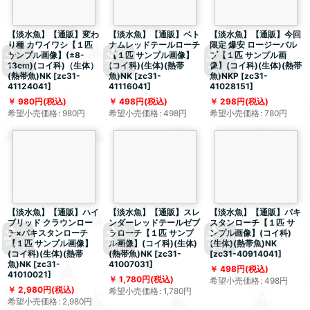
【淡水魚】【通販】変わ
【淡水魚】【通販】ベト
【淡水魚】【通販】今回
り種 カワイワシ【１匹
ナムレッドテールローチ
限定 爆安 ロージーバル
サンプル画像】(±8-
【１匹 サンプル画像】
ブ【１匹 サンプル画
13cm)(コイ科)（生体）
(コイ科)(生体)(熱帯
像】(コイ科)(生体)(熱帯
(熱帯魚)NK
[
zc31-
魚)NK
[
zc31-
魚)NKP
[
zc31-
41124041
]
41116041
]
41028151
]
980
円
(税込)
498
円
(税込)
298
円
(税込)
希望小売価格
:
980
円
希望小売価格
:
498
円
希望小売価格
:
780
円
【淡水魚】【通販】ハイ
【淡水魚】【通販】スレ
【淡水魚】【通販】パキ
ブリッド クラウンロー
ンダーレッドテールゼブ
スタンローチ【１匹 サ
チ×パキスタンローチ
ラローチ【１匹 サンプ
ンプル画像】(コイ科)
【１匹 サンプル画像】
ル画像】(コイ科)(生体)
(生体)(熱帯魚)NK
(コイ科)(生体)(熱帯
(熱帯魚)NK
[
zc31-
[
zc31-40914041
]
魚)NK
[
zc31-
41007031
]
498
円
(税込)
41010021
]
1,780
円
(税込)
希望小売価格
:
498
円
2,980
円
(税込)
希望小売価格
:
1,780
円
希望小売価格
:
2,980
円