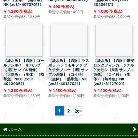
NK
[
zc31-40707011
]
40406131
]
498
円
(税込)
1,280
円
(税込)
1,000
円
(税込)
希望小売価格
:
498
円
希望小売価格
:
1,580
円
希望小売価格
:
1,000
円
【淡水魚】【通販】ゴー
【淡水魚】【通販】ラス
【淡水魚】【通販】爆安
ルデンホイールバルブ
ボラ ヘテロモルファ プ
ロングフィンカージナル
【1匹 サンプル画像】
ラチナブルー【1匹 サン
アカヒレ【5匹 サンプル
（大型魚）（生体）（熱
プル画像】（コイ科）
画像】（コイ科）（生
帯魚）NKO
[
zc31-
（生体）（熱帯魚）NK
体）（熱帯魚）NK
40229051
]
[
zc31-40127021
]
[
zc31-31127021
]
1,280
円
(税込)
1,180
円
(税込)
1,100
円
(税込)
希望小売価格
:
1,280
円
希望小売価格
:
1,180
円
希望小売価格
:
1,100
円
1
2
次
»
ホーム