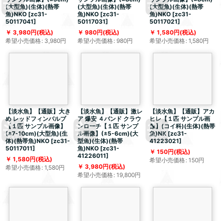
(大型魚)(生体)(熱帯
(大型魚)(生体)(熱帯
(大型魚)(生体)(熱帯
魚)NKO
[
zc31-
魚)NKO
[
zc31-
魚)NKO
[
zc31-
50117041
]
50117031
]
50117021
]
3,980
円
(税込)
980
円
(税込)
1,580
円
(税込)
希望小売価格
:
3,980
円
希望小売価格
:
980
円
希望小売価格
:
1,580
円
【淡水魚】【通販】大き
【淡水魚】【通販】激レ
【淡水魚】【通販】アカ
め レッドフィンバルブ
ア 爆安 ４バンド クラウ
ヒレ【１匹 サンプル画
【１匹 サンプル画像】
ンローチ【１匹 サンプ
像】(コイ科)(生体)(熱帯
(±7-10cm)(大型魚)(生
ル画像】(±5-6cm)(大
魚)NK
[
zc31-
体)(熱帯魚)NKO
[
zc31-
型魚)(生体)(熱帯
41223021
]
50117011
]
魚)NKO
[
zc31-
150
円
(税込)
41226011
]
1,580
円
(税込)
希望小売価格
:
150
円
3,980
円
(税込)
希望小売価格
:
1,580
円
希望小売価格
:
19,800
円