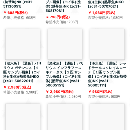
(熱帯魚)NK
[
zc31-
プル画像】(コイ科)(生
魚)(生体)(熱帯魚)NKO
51130051
]
体)(熱帯魚)NK
[
zc31-
[
zc31-50707021
]
50817081
]
698
円
(税込)
1,980
円
(税込)
798
円
(税込)
希望小売価格
:
698
円
希望小売価格
:
1,980
円
希望小売価格
:
798
円
【淡水魚】【通販】バリ
【淡水魚】【通販】バリ
【淡水魚】【通販】レッ
リウス ガテンシス【１
リウス インフラファス
ドテールスクレイルロー
匹 サンプル画像】(コイ
キアータス【１匹 サン
チ【１匹 サンプル画
科)(生体)(熱帯魚)NKO
プル画像】(コイ科)(生
像】(コイ科)(生体)(熱帯
[
zc31-50622011
]
体)(熱帯魚)NK
[
zc31-
魚)NK
[
zc31-
50605151
]
50605111
]
2,980
円
(税込)
2,980
円
(税込)
980
円
(税込)
希望小売価格
:
2,980
円
希望小売価格
:
2,980
円
希望小売価格
:
980
円