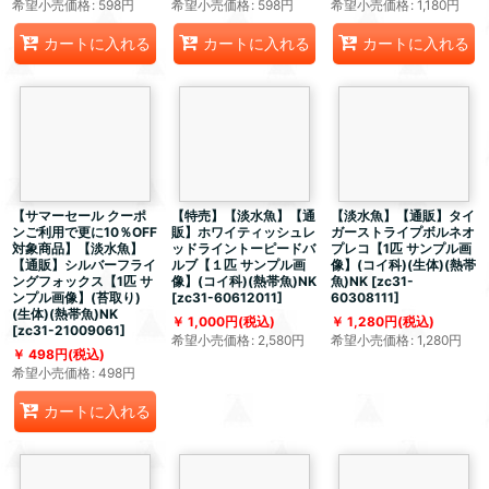
希望小売価格
:
598
円
希望小売価格
:
598
円
希望小売価格
:
1,180
円
カートに入れる
カートに入れる
カートに入れる
【サマーセール クーポ
【特売】【淡水魚】【通
【淡水魚】【通販】タイ
ンご利用で更に10％OFF
販】ホワイティッシュレ
ガーストライプボルネオ
対象商品】【淡水魚】
ッドライントーピードバ
プレコ【1匹 サンプル画
【通販】シルバーフライ
ルブ【１匹 サンプル画
像】(コイ科)(生体)(熱帯
ングフォックス【1匹 サ
像】(コイ科)(熱帯魚)NK
魚)NK
[
zc31-
ンプル画像】(苔取り)
[
zc31-60612011
]
60308111
]
(生体)(熱帯魚)NK
1,000
円
(税込)
1,280
円
(税込)
[
zc31-21009061
]
希望小売価格
:
2,580
円
希望小売価格
:
1,280
円
498
円
(税込)
希望小売価格
:
498
円
カートに入れる