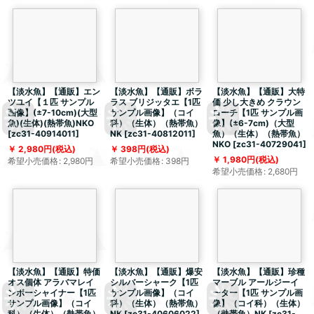
【淡水魚】【通販】エン
【淡水魚】【通販】ボラ
【淡水魚】【通販】大特
ツユイ【１匹 サンプル
ラス ブリジッタエ【1匹
価 少し大きめ クラウン
画像】(±7-10cm)(大型
サンプル画像】（コイ
ローチ【1匹 サンプル画
魚)(生体)(熱帯魚)NKO
科）（生体）（熱帯魚）
像】(±6-7cm)（大型
[
zc31-40914011
]
NK
[
zc31-40812011
]
魚）（生体）（熱帯魚）
NKO
[
zc31-40729041
]
2,980
円
(税込)
398
円
(税込)
1,980
円
(税込)
希望小売価格
:
2,980
円
希望小売価格
:
398
円
希望小売価格
:
2,680
円
【淡水魚】【通販】特価
【淡水魚】【通販】爆安
【淡水魚】【通販】珍種
オス個体 アラバマレイ
シルバーシャーク【1匹
マーブル アールジーイ
ンボーシャイナー【1匹
サンプル画像】（コイ
ーター【1匹 サンプル画
サンプル画像】（コイ
科）（生体）（熱帯魚）
像】（コイ科）（生体）
科）（生体）（熱帯魚）
NK
[
zc31-40606022
]
（熱帯魚）NK
[
zc31-