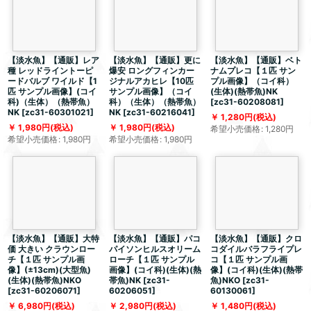
【淡水魚】【通販】レア
【淡水魚】【通販】更に
【淡水魚】【通販】ベト
種 レッドライントーピ
爆安 ロングフィンカー
ナムプレコ【１匹 サン
ードバルブ ワイルド【1
ジナルアカヒレ【10匹
プル画像】（コイ科）
匹 サンプル画像】(コイ
サンプル画像】（コイ
(生体)(熱帯魚)NK
科)（生体）（熱帯魚）
科）（生体）（熱帯魚）
[
zc31-60208081
]
NK
[
zc31-60301021
]
NK
[
zc31-60216041
]
1,280
円
(税込)
1,980
円
(税込)
1,980
円
(税込)
希望小売価格
:
1,280
円
希望小売価格
:
1,980
円
希望小売価格
:
1,980
円
【淡水魚】【通販】大特
【淡水魚】【通販】パコ
【淡水魚】【通販】クロ
価 大きい クラウンロー
パイソンヒルスオリーム
コダイルバラフライプレ
チ【１匹 サンプル画
ローチ【１匹 サンプル
コ【１匹 サンプル画
像】(±13cm)(大型魚)
画像】(コイ科)(生体)(熱
像】(コイ科)(生体)(熱帯
(生体)(熱帯魚)NKO
帯魚)NK
[
zc31-
魚)NKO
[
zc31-
[
zc31-60206071
]
60206051
]
60130061
]
6,980
円
(税込)
2,980
円
(税込)
1,480
円
(税込)