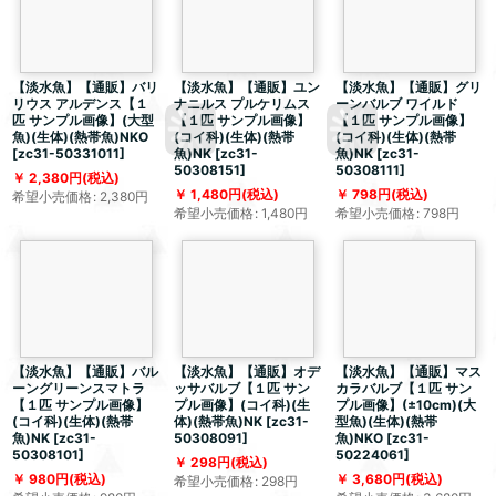
【淡水魚】【通販】バリ
【淡水魚】【通販】ユン
【淡水魚】【通販】グリ
リウス アルデンス【１
ナニルス プルケリムス
ーンバルブ ワイルド
匹 サンプル画像】(大型
【１匹 サンプル画像】
【１匹 サンプル画像】
魚)(生体)(熱帯魚)NKO
(コイ科)(生体)(熱帯
(コイ科)(生体)(熱帯
[
zc31-50331011
]
魚)NK
[
zc31-
魚)NK
[
zc31-
50308151
]
50308111
]
2,380
円
(税込)
1,480
円
(税込)
798
円
(税込)
希望小売価格
:
2,380
円
希望小売価格
:
1,480
円
希望小売価格
:
798
円
【淡水魚】【通販】バル
【淡水魚】【通販】オデ
【淡水魚】【通販】マス
ーングリーンスマトラ
ッサバルブ【１匹 サン
カラバルブ【１匹 サン
【１匹 サンプル画像】
プル画像】(コイ科)(生
プル画像】(±10cm)(大
(コイ科)(生体)(熱帯
体)(熱帯魚)NK
[
zc31-
型魚)(生体)(熱帯
魚)NK
[
zc31-
50308091
]
魚)NKO
[
zc31-
50308101
]
50224061
]
298
円
(税込)
980
円
(税込)
3,680
円
(税込)
希望小売価格
:
298
円