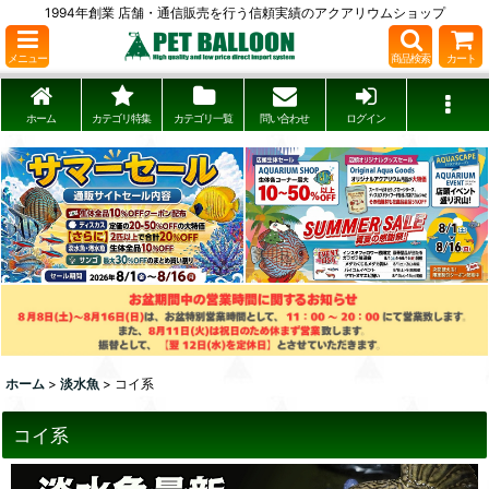
1994年創業 店舗・通信販売を行う信頼実績のアクアリウムショップ
メニュー
商品検索
カート
ホーム
カテゴリ特集
カテゴリ一覧
問い合わせ
ログイン
ホーム
>
淡水魚
>
コイ系
コイ系