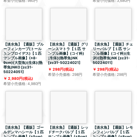
希望小売価格
:
980
円
希望小売価格
:
3,680
円
【淡水魚】【通販】ブル
【淡水魚】【通販】グリ
【淡水魚】【通販】チェ
ーフィンカープ(トール
ーンスマトラ【１匹 サ
リーバルブ【１匹 サン
タンブロイデス)【１匹
ンプル画像】(コイ科)
プル画像】(コイ科)(生
サンプル画像】(±8-
(生体)(熱帯魚)NK
体)(熱帯魚)NK
[
zc31-
9cm)(大型魚)(生体)(熱
[
zc31-50224021
]
50224011
]
帯魚)NKO
[
zc31-
298
円
(税込)
298
円
(税込)
50224051
]
希望小売価格
:
298
円
希望小売価格
:
298
円
2,980
円
(税込)
希望小売価格
:
4,980
円
【淡水魚】【通販】ゴー
【淡水魚】【通販】レッ
【淡水魚】【通販】レモ
ルデンマハシール【１匹
ドチークバルブ【１匹
ンフィンバルブ【１匹
サンプル画像】(±5cm)
サンプル画像】(±8cm)
サンプル画像】(±8cm)