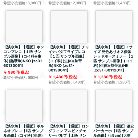
希望小売価格
:
6,980
円
希望小売価格
:
2,980
円
希望小売価格
:
1,480
円
【淡水魚】【通販】ホン
【淡水魚】【通販】チャ
【淡水魚】【通販】Lサ
コンプレコ【１匹 サン
イナバタフライプレコ
イズ 発色ありオス個体
プル画像】(コイ科)(生
【１匹 サンプル画像】
レッドホースミノー【１
体)(熱帯魚)NKO
[
zc31-
(コイ科)(生体)(熱帯
匹 サンプル画像】(コイ
60130051
]
魚)NKO
[
zc31-
科)(生体)(熱帯魚)NK
60130041
]
[
zc31-60112011
]
980
円
(税込)
1,480
円
(税込)
1,280
円
(税込)
希望小売価格
:
980
円
希望小売価格
:
1,480
円
希望小売価格
:
1,280
円
【淡水魚】【通販】ボル
【淡水魚】【通販】ロン
【淡水魚】【通販】激安
ネオプレコ【1匹 サンプ
グフィン アルビノチェ
パーカーホ【1匹 サンプ
ル画像】(コイ科)(生体)
リーバルブ【１匹 サン
ル画像】(±5cm)(大型