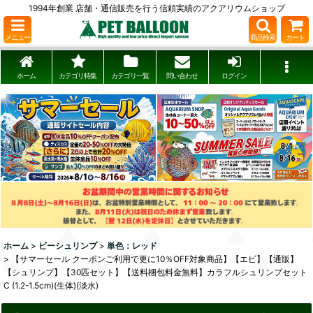
1994年創業 店舗・通信販売を行う信頼実績のアクアリウムショップ
メニュー
商品検索
カート
ホーム
カテゴリ特集
カテゴリ一覧
問い合わせ
ログイン
ホーム
>
ビーシュリンプ
>
単色：レッド
>
【サマーセール クーポンご利用で更に10％OFF対象商品】【エビ】【通販】
【シュリンプ】【30匹セット】【送料梱包料金無料】カラフルシュリンプセット
C (1.2-1.5cm)(生体)(淡水)