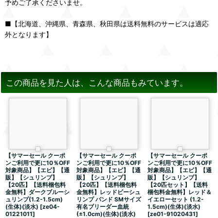
予めご了承くださいませ。
■【北海道、沖縄県、青森県、秋田県は送料無料のサービスは適応
外となります】
この商品を見た人は、こんな商品もみています。
【サマーセール クーポ
【サマーセール クーポ
【サマーセール クーポ
ンご利用で更に10％OFF
ンご利用で更に10％OFF
ンご利用で更に10％OFF
対象商品】【エビ】【通
対象商品】【エビ】【通
対象商品】【エビ】【通
販】【シュリンプ】
販】【シュリンプ】
販】【シュリンプ】
【20匹】【送料梱包料
【20匹】【送料梱包料
【20匹セット】【送料
金無料】ダークブルーシ
金無料】レッドビーシュ
梱包料金無料】レッド＆
ュリンプ(1.2-1.5cm)
リンプ バンド SMサイズ
イエローセット (1.2-
(生体)(淡水)
[
ze04-
有名ブリーダー血統
1.5cm)(生体)(淡水)
01221011
]
(±1.0cm)(生体)(淡水)
[
ze01-91020431
]