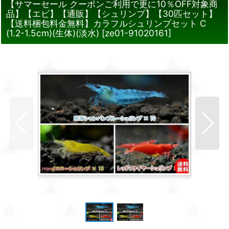
【サマーセール クーポンご利用で更に10％OFF対象商
品】【エビ】【通販】【シュリンプ】【30匹セット】
【送料梱包料金無料】カラフルシュリンプセット C
(1.2-1.5cm)(生体)(淡水)
[
ze01-91020161
]