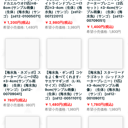
ドカエルウオ(1匹)±6-
イトラインドブレニー(1
クーターブレニー（2匹
8cm (サンプル画像）
匹)±3-4cm（生体）(海
セット）±3-4cm(サン
（生体）(海水魚)（サン
水魚)（サンゴ）
[
zd12-
プル画像）（生体）(海
ゴ）
[
zd12-01005071
]
00722011
]
水魚)（サンゴ）
[
zd12-
00709051
]
1,200
円
(税込)
2,980
円
(税込)
1,400
円
(税込)
希望小売価格
:
1,480
円
希望小売価格
:
3,980
円
希望小売価格
:
1,800
円
【海水魚・ネズッポ】ス
【海水魚・ギンポ】コケ
【海水魚】スターリード
クーターブレニー(1匹)
をよく食べてくれます♪
ラゴネット（レッドスク
±3-4cm(サンプル画
ヤエヤマギンポ （L-XL
ーターブレニー）(1匹)
像）（生体）(海水魚)
サイズ）(1匹)±7-
±3-4cm(サンプル画
（サンゴ）
[
zd12-
9cm(サンプル画像）
像）（生体）(海水魚)
00709041
]
（生体）(海水魚)（サン
（サンゴ）
[
zd12-
ゴ）
[
zd12-00511011
]
00109011
]
780
円
(税込)
1,480
円
(税込)
1,780
円
(税込)
希望小売価格
:
980
円
希望小売価格
:
1,980
円
希望小売価格
:
1,980
円