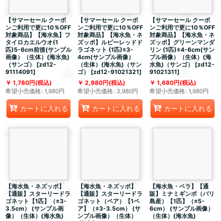
【サマーセール クーポ
【サマーセール クーポ
【サマーセール クーポ
ンご利用で更に10％OFF
ンご利用で更に10％OFF
ンご利用で更に10％OFF
対象商品】【海水魚】フ
対象商品】【海水魚・ネ
対象商品】【海水魚・ネ
タイロカエルウオ(1
ズッポ】ルビーレッドド
ズッポ】グリーンマンダ
匹)5-6cm前後(サンプル
ラゴネット (1匹)±3-
リン (1匹)±4-6cm(サン
画像）（生体）(海水魚)
4cm(サンプル画像）
プル画像）（生体）(海
（サンゴ）
[
zd12-
（生体）(海水魚)（サン
水魚)（サンゴ）
[
zd12-
91114091
]
ゴ）
[
zd12-91021321
]
91021311
]
1,780
円
(税込)
2,980
円
(税込)
1,680
円
(税込)
希望小売価格
:
1,980
円
希望小売価格
:
3,980
円
希望小売価格
:
1,980
円
カートに入れる
カートに入れる
カートに入れる
【海水魚・ネズッポ】
【海水魚・ネズッポ】
【海水魚・ベラ】【通
【通販】スターリードラ
【通販】スターリードラ
販】ミナミギンポ（バリ
ゴネット【1匹】（±3-
ゴネット（ペア）【1ペ
島産）【1匹】（±5-
3.5cm） (サンプル画
ア】（±3-3.5cm） (サ
6cm） (サンプル画像）
像）（生体）(海水魚)
ンプル画像）（生体）
（生体）(海水魚)