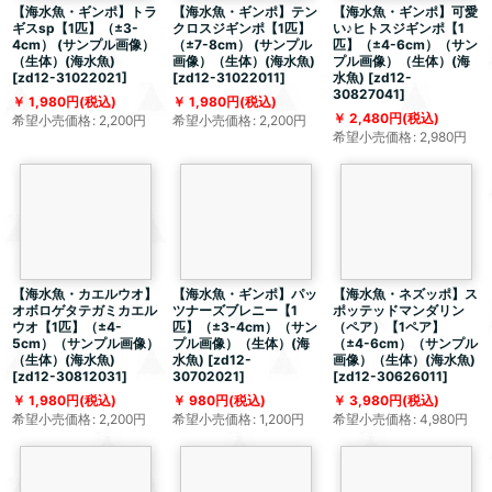
【海水魚・ギンポ】トラ
【海水魚・ギンポ】テン
【海水魚・ギンポ】可愛
ギスsp【1匹】（±3-
クロスジギンポ【1匹】
い♪ヒトスジギンポ【1
4cm） (サンプル画像）
（±7-8cm） (サンプル
匹】（±4-6cm）（サン
（生体）(海水魚)
画像）（生体）(海水魚)
プル画像）（生体）(海
[
zd12-31022021
]
[
zd12-31022011
]
水魚)
[
zd12-
30827041
]
1,980
円
(税込)
1,980
円
(税込)
2,480
円
(税込)
希望小売価格
:
2,200
円
希望小売価格
:
2,200
円
希望小売価格
:
2,980
円
【海水魚・カエルウオ】
【海水魚・ギンポ】パッ
【海水魚・ネズッポ】ス
オボロゲタテガミカエル
ツナーズブレニー【1
ポッテッドマンダリン
ウオ【1匹】（±4-
匹】（±3-4cm）（サン
（ペア）【1ペア】
5cm）（サンプル画像）
プル画像）（生体）(海
（±4-6cm）（サンプル
（生体）(海水魚)
水魚)
[
zd12-
画像）（生体）(海水魚)
[
zd12-30812031
]
30702021
]
[
zd12-30626011
]
1,980
円
(税込)
980
円
(税込)
3,980
円
(税込)
希望小売価格
:
2,200
円
希望小売価格
:
1,200
円
希望小売価格
:
4,980
円