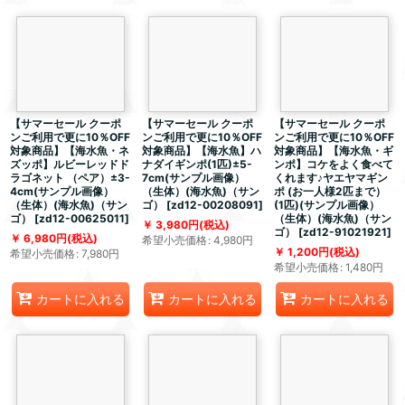
【サマーセール クーポ
【サマーセール クーポ
【サマーセール クーポ
ンご利用で更に10％OFF
ンご利用で更に10％OFF
ンご利用で更に10％OFF
対象商品】【海水魚・ネ
対象商品】【海水魚】ハ
対象商品】【海水魚・ギ
ズッポ】ルビーレッドド
ナダイギンポ(1匹)±5-
ンポ】コケをよく食べて
ラゴネット （ペア）±3-
7cm(サンプル画像）
くれます♪ヤエヤマギン
4cm(サンプル画像）
（生体）(海水魚)（サン
ポ (お一人様2匹まで）
（生体）(海水魚)（サン
ゴ）
[
zd12-00208091
]
(1匹)(サンプル画像）
ゴ）
[
zd12-00625011
]
（生体）(海水魚)（サン
3,980
円
(税込)
ゴ）
[
zd12-91021921
]
6,980
円
(税込)
希望小売価格
:
4,980
円
1,200
円
(税込)
希望小売価格
:
7,980
円
希望小売価格
:
1,480
円
カートに入れる
カートに入れる
カートに入れる