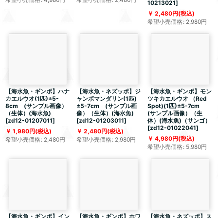
10213021
]
2,480
円
(税込)
希望小売価格
:
2,980
円
【海水魚・ギンポ】ハナ
【海水魚・ネズッポ】ジ
【海水魚・ギンポ】モン
カエルウオ(1匹)±5-
ャンボマンダリン(1匹)
ツキカエルウオ （Red
8cm (サンプル画像）
±5-7cm (サンプル画
Spot)(1匹)±5-7cm
（生体）(海水魚)
像）（生体）(海水魚)
(サンプル画像）（生
[
zd12-01207011
]
[
zd12-01203011
]
体）(海水魚)（サンゴ）
[
zd12-01022041
]
1,980
円
(税込)
2,480
円
(税込)
4,980
円
(税込)
希望小売価格
:
2,480
円
希望小売価格
:
2,980
円
希望小売価格
:
5,980
円
【海水魚・ギンポ】イン
【海水魚・ギンポ】ホワ
【海水魚・ネズッポ】ス