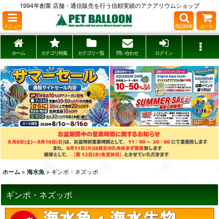
1994年創業 店舗・通信販売を行う信頼実績のアクアリウムショップ
メニュー
商品検索
カート
ホーム
カテゴリ特集
カテゴリ一覧
問い合わせ
ログイン
ホーム
>
海水魚
>
ギンポ・ネズッポ
ギンポ・ネズッポ