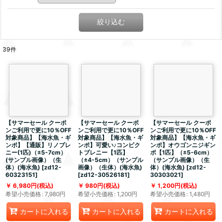
絞り込む
39
件
【サマーセール クーポ
【サマーセール クーポ
【サマーセール クーポ
ンご利用で更に10％OFF
ンご利用で更に10％OFF
ンご利用で更に10％OFF
対象商品】【海水魚・ギ
対象商品】【海水魚・ギ
対象商品】【海水魚・ギ
ンポ】【通販】リノブレ
ンポ】可愛い♪コンビク
ンポ】オウゴンニジギン
ニー(1匹)（±5-7cm）
トブレニー【1匹】
ポ【1匹】（±5-6cm）
(サンプル画像）（生
（±4-5cm）（サンプル
（サンプル画像）（生
体）(海水魚)
[
zd12-
画像）（生体）(海水魚)
体）(海水魚)
[
zd12-
60323151
]
[
zd12-30526181
]
30303021
]
6,980
円
(税込)
980
円
(税込)
1,200
円
(税込)
希望小売価格
:
7,980
円
希望小売価格
:
1,200
円
希望小売価格
:
1,480
円
カートに入れる
カートに入れる
カートに入れる