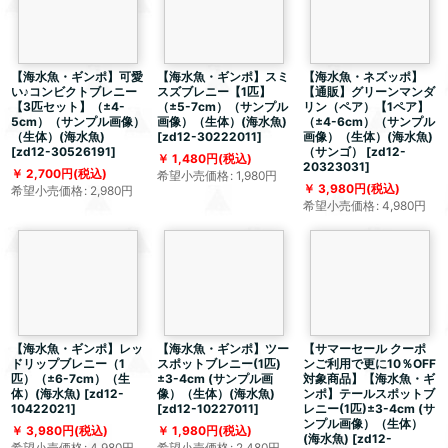
【海水魚・ギンポ】可愛
【海水魚・ギンポ】スミ
【海水魚・ネズッポ】
い♪コンビクトブレニー
スズブレニー【1匹】
【通販】グリーンマンダ
【3匹セット】（±4-
（±5-7cm）（サンプル
リン（ペア）【1ペア】
5cm）（サンプル画像）
画像）（生体）(海水魚)
（±4-6cm）（サンプル
（生体）(海水魚)
[
zd12-30222011
]
画像）（生体）(海水魚)
[
zd12-30526191
]
（サンゴ）
[
zd12-
1,480
円
(税込)
20323031
]
2,700
円
(税込)
希望小売価格
:
1,980
円
3,980
円
(税込)
希望小売価格
:
2,980
円
希望小売価格
:
4,980
円
【海水魚・ギンポ】レッ
【海水魚・ギンポ】ツー
【サマーセール クーポ
ドリップブレニー（1
スポットブレニー(1匹)
ンご利用で更に10％OFF
匹）（±6-7cm）（生
±3-4cm (サンプル画
対象商品】【海水魚・ギ
体）(海水魚)
[
zd12-
像）（生体）(海水魚)
ンポ】テールスポットブ
10422021
]
[
zd12-10227011
]
レニー(1匹)±3-4cm (サ
ンプル画像）（生体）
3,980
円
(税込)
1,980
円
(税込)
(海水魚)
[
zd12-
希望小売価格
:
4,980
円
希望小売価格
:
2,480
円