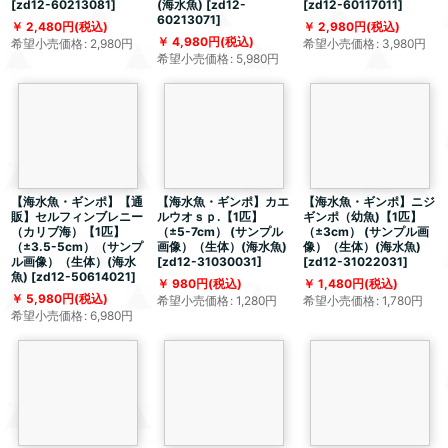
[
zd12-60213081
]
(海水魚)
[
zd12-
[
zd12-60117011
]
60213071
]
2,480
円
(税込)
2,980
円
(税込)
4,980
円
(税込)
希望小売価格
:
2,980
円
希望小売価格
:
3,980
円
希望小売価格
:
5,980
円
【海水魚・ギンポ】【通
【海水魚・ギンポ】カエ
【海水魚・ギンポ】ニジ
販】セルフィンブレニー
ルウオｓｐ.【1匹】
ギンポ（幼魚)【1匹】
（カリブ海）【1匹】
（±5-7cm） (サンプル
（±3cm） (サンプル画
（±3.5-5cm）（サンプ
画像）（生体）(海水魚)
像）（生体）(海水魚)
ル画像）（生体）(海水
[
zd12-31030031
]
[
zd12-31022031
]
魚)
[
zd12-50614021
]
980
円
(税込)
1,480
円
(税込)
5,980
円
(税込)
希望小売価格
:
1,280
円
希望小売価格
:
1,780
円
希望小売価格
:
6,980
円