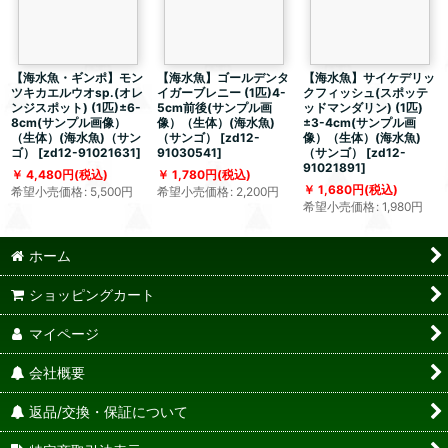
【海水魚・ギンポ】モン
【海水魚】ゴールデンタ
【海水魚】サイケデリッ
ツキカエルウオsp.(オレ
イガーブレニー (1匹)4-
クフィッシュ(スポッテ
ンジスポット) (1匹)±6-
5cm前後(サンプル画
ッドマンダリン) (1匹)
8cm(サンプル画像）
像）（生体）(海水魚)
±3-4cm(サンプル画
（生体）(海水魚)（サン
（サンゴ）
[
zd12-
像）（生体）(海水魚)
ゴ）
[
zd12-91021631
]
91030541
]
（サンゴ）
[
zd12-
91021891
]
4,480
円
(税込)
1,780
円
(税込)
1,680
円
(税込)
希望小売価格
:
5,500
円
希望小売価格
:
2,200
円
希望小売価格
:
1,980
円
ホーム
ショッピングカート
マイページ
会社概要
返品/交換・保証について