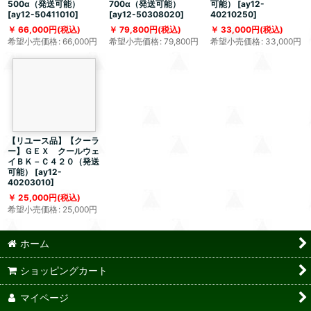
500α（発送可能）
700α（発送可能）
可能）
[
ay12-
[
ay12-50411010
]
[
ay12-50308020
]
40210250
]
66,000
円
(税込)
79,800
円
(税込)
33,000
円
(税込)
希望小売価格
:
66,000
円
希望小売価格
:
79,800
円
希望小売価格
:
33,000
円
【リユース品】【クーラ
ー】ＧＥＸ クールウェ
イＢＫ－Ｃ４２０（発送
可能）
[
ay12-
40203010
]
25,000
円
(税込)
希望小売価格
:
25,000
円
ホーム
ショッピングカート
マイページ