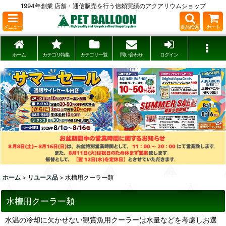
1994年創業 店舗・通信販売を行う信頼実績のアクアリウムショップ
メニュー
商品検索
カート
ホーム
カテゴリ特集
カテゴリ一覧
問い合わせ
ログイン
ホーム
>
リユース品
>
水槽用クーラー類
水槽用クーラー類
水温の冷却に欠かせない観賞魚用クーラーは水量などを考慮しお選