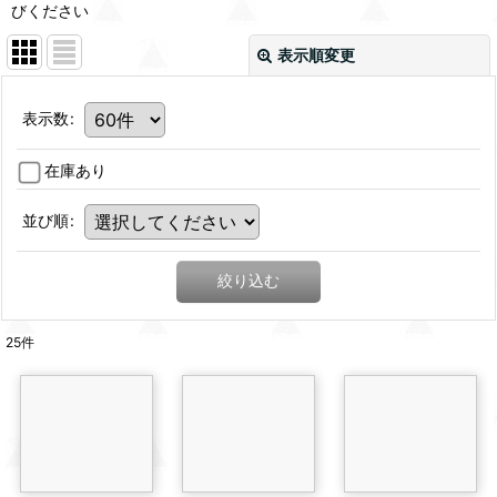
びください
表示順変更
表示数
:
在庫あり
並び順
:
絞り込む
25
件