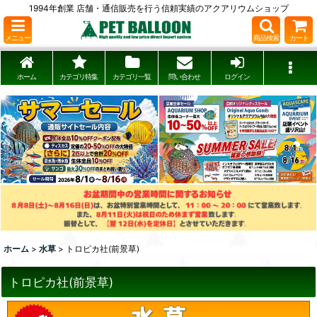
1994年創業 店舗・通信販売を行う信頼実績のアクアリウムショップ
メニュー
商品検索
カート
ホーム
カテゴリ特集
カテゴリ一覧
問い合わせ
ログイン
ホーム
>
水草
>
トロピカ社(前景草)
トロピカ社(前景草)