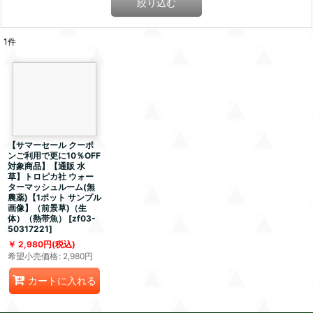
絞り込む
1
件
【サマーセール クーポ
ンご利用で更に10％OFF
対象商品】【通販 水
草】トロピカ社 ウォー
ターマッシュルーム(無
農薬)【1ポット サンプル
画像】（前景草)（生
体）（熱帯魚）
[
zf03-
50317221
]
2,980
円
(税込)
希望小売価格
:
2,980
円
カートに入れる