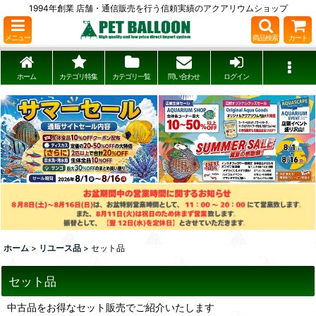
1994年創業 店舗・通信販売を行う信頼実績のアクアリウムショップ
メニュー
商品検索
カート
ホーム
カテゴリ特集
カテゴリ一覧
問い合わせ
ログイン
ホーム
>
リユース品
>
セット品
セット品
中古品をお得なセット販売でご紹介いたします