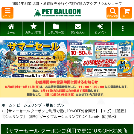
1994年創業 店舗・通信販売を行う信頼実績のアクアリウムショップ
メニュー
商品検索
カート
ホーム
カテゴリ特集
カテゴリ一覧
問い合わせ
ログイン
ホーム
>
ビーシュリンプ
>
単色：ブルー
>
【サマーセール クーポンご利用で更に10％OFF対象商品】【エビ】【通販】
【シュリンプ】【5匹】ダークブルーシュリンプ(1.2-1.5cm)(生体)(淡水)
【サマーセール クーポンご利用で更に10％OFF対象商