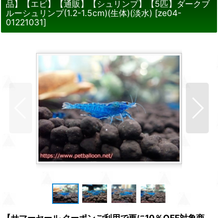
品】【エビ】【通販】【シュリンプ】【5匹】ダークブ
ルーシュリンプ(1.2-1.5cm)(生体)(淡水)
[
ze04-
01221031
]
【サマーセール クーポンご利用で更に10％OFF対象商