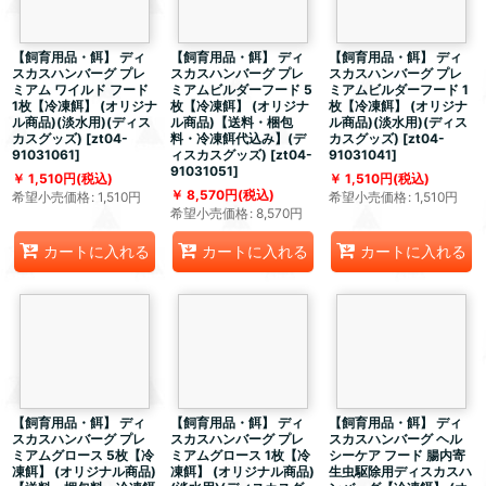
【飼育用品・餌】 ディ
【飼育用品・餌】 ディ
【飼育用品・餌】 ディ
スカスハンバーグ プレ
スカスハンバーグ プレ
スカスハンバーグ プレ
ミアム ワイルド フード
ミアムビルダーフード 5
ミアムビルダーフード 1
1枚【冷凍餌】 (オリジナ
枚【冷凍餌】 (オリジナ
枚【冷凍餌】 (オリジナ
ル商品)(淡水用)(ディス
ル商品)【送料・梱包
ル商品)(淡水用)(ディス
カスグッズ)
[
zt04-
料・冷凍餌代込み】(デ
カスグッズ)
[
zt04-
91031061
]
ィスカスグッズ)
[
zt04-
91031041
]
91031051
]
1,510
円
(税込)
1,510
円
(税込)
8,570
円
(税込)
希望小売価格
:
1,510
円
希望小売価格
:
1,510
円
希望小売価格
:
8,570
円
カートに入れる
カートに入れる
カートに入れる
【飼育用品・餌】 ディ
【飼育用品・餌】 ディ
【飼育用品・餌】 ディ
スカスハンバーグ プレ
スカスハンバーグ プレ
スカスハンバーグ ヘル
ミアムグロース 5枚【冷
ミアムグロース 1枚【冷
シーケア フード 腸内寄
凍餌】 (オリジナル商品)
凍餌】 (オリジナル商品)
生虫駆除用ディスカスハ