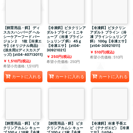
【飼育用品・餌】 ディ
【冷凍餌】ビタクリンア
【冷凍餌】ビタクリン
スカスハンバーグ ヘル
ダルトブライン ミニキ
アダルト ブライン（冷
シーケアーフード バー
ューブ（冷凍 ブライン
凍 ブラインシュリンプ
ジョン２ 1枚【冷凍エ
シュリンプ 餌） 45ｇ
餌） 100g【冷凍エサ】
サ】(オリジナル商品)
【冷凍エサ】
[
zt04-
[
zt04-30921011
]
(淡水用)(ディスカスグ
30921021
]
510
円
(税込)
ッズ)
[
zt04-40713011
]
250
円
(税込)
希望小売価格
:
510
円
1,510
円
(税込)
希望小売価格
:
250
円
希望小売価格
:
1,510
円
カートに入れる
カートに入れる
カートに入れる
【飼育用品・餌】 ビタ
【飼育用品・餌】 ビタ
【冷凍餌】冷凍 手長エ
クリンアカムシ キュー
クリンアカムシ キュー
ビ（テナガエビ）【冷凍
ブ 100ｇ / 18枚【冷凍
ブ 100ｇ / 1枚【冷凍
エサ】
[
zt04-