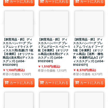
カートに入れる
カートに入れる
カートに入れる
【飼育用品・餌】 ディ
【飼育用品・餌】 ディ
【飼育用品・餌】 ディ
スカスハンバーグ プレ
スカスハンバーグ プレ
スカスハンバーグ プレ
ミアムレッドライス デ
ミアムグロース ベビー 1
ミアム ワイルド フード
ィスカス用(色揚げ) 1枚
枚【冷凍餌】 (オリジナ
5枚【冷凍餌】 (オリジ
【冷凍餌】 (オリジナル
ル商品)(淡水用)(ディス
ナル商品)【送料・梱包
商品)(淡水用)(ディスカ
カスグッズ)
[
zt04-
料・冷凍餌代込み】(デ
スグッズ)
[
zt04-
91031081
]
ィスカスグッズ)
[
zt04-
91031091
]
91031071
]
1,510
円
(税込)
1,100
円
(税込)
8,570
円
(税込)
希望小売価格
:
1,510
円
希望小売価格
:
1,100
円
希望小売価格
:
8,570
円
カートに入れる
カートに入れる
カートに入れる