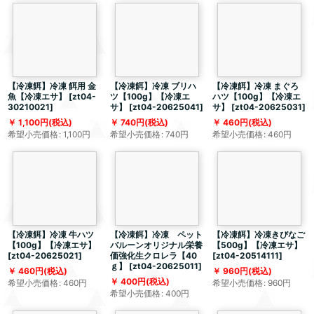
【冷凍餌】冷凍 餌用 金
【冷凍餌】冷凍 ブリハ
【冷凍餌】冷凍 まぐろ
魚【冷凍エサ】
[
zt04-
ツ【100g】【冷凍エ
ハツ【100g】【冷凍エ
30210021
]
サ】
[
zt04-20625041
]
サ】
[
zt04-20625031
]
1,100
円
(税込)
740
円
(税込)
460
円
(税込)
希望小売価格
:
1,100
円
希望小売価格
:
740
円
希望小売価格
:
460
円
【冷凍餌】冷凍 牛ハツ
【冷凍餌】冷凍 ペット
【冷凍餌】冷凍きびなご
【100g】【冷凍エサ】
バルーンオリジナル栄養
【500g】【冷凍エサ】
[
zt04-20625021
]
価強化生クロレラ【40
[
zt04-20514111
]
ｇ】
[
zt04-20625011
]
460
円
(税込)
960
円
(税込)
400
円
(税込)
希望小売価格
:
460
円
希望小売価格
:
960
円
希望小売価格
:
400
円