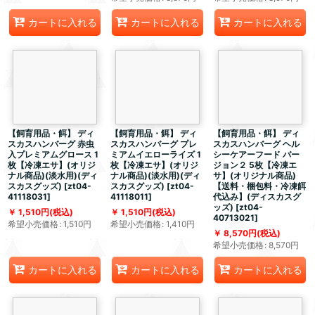
カートに入れる
カートに入れる
カートに入れる
【飼育用品・餌】 ディ
【飼育用品・餌】 ディ
【飼育用品・餌】 ディ
スカスハンバーグ 赤虫
スカスハンバーグ プレ
スカスハンバーグ ヘル
入プレミアムグロース 1
ミアムイエローライズ 1
シーケアーフード バー
枚【冷凍エサ】(オリジ
枚【冷凍エサ】(オリジ
ジョン２ 5枚【冷凍エ
ナル商品)(淡水用)(ディ
ナル商品)(淡水用)(ディ
サ】(オリジナル商品)
スカスグッズ)
[
zt04-
スカスグッズ)
[
zt04-
【送料・梱包料・冷凍餌
41118031
]
41118011
]
代込み】(ディスカスグ
ッズ)
[
zt04-
1,510
円
(税込)
1,510
円
(税込)
40713021
]
希望小売価格
:
1,510
円
希望小売価格
:
1,410
円
8,570
円
(税込)
希望小売価格
:
8,570
円
カートに入れる
カートに入れる
カートに入れる