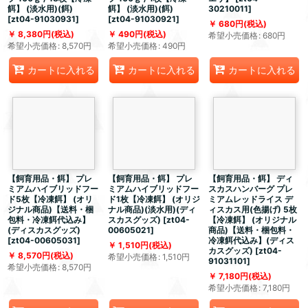
餌】 (淡水用)(餌)
餌】 (淡水用)(餌)
30210011
]
[
zt04-91030931
]
[
zt04-91030921
]
680
円
(税込)
8,380
円
(税込)
490
円
(税込)
希望小売価格
:
680
円
希望小売価格
:
8,570
円
希望小売価格
:
490
円
カートに入れる
カートに入れる
カートに入れる
【飼育用品・餌】 プレ
【飼育用品・餌】 プレ
【飼育用品・餌】 ディ
ミアムハイブリッドフー
ミアムハイブリッドフー
スカスハンバーグ プレ
ド5枚【冷凍餌】 (オリ
ド1枚【冷凍餌】 (オリジ
ミアムレッドライス デ
ジナル商品)【送料・梱
ナル商品)(淡水用)(ディ
ィスカス用(色揚げ) 5枚
包料・冷凍餌代込み】
スカスグッズ)
[
zt04-
【冷凍餌】 (オリジナル
(ディスカスグッズ)
00605021
]
商品)【送料・梱包料・
[
zt04-00605031
]
冷凍餌代込み】(ディス
1,510
円
(税込)
カスグッズ)
[
zt04-
8,570
円
(税込)
希望小売価格
:
1,510
円
91031101
]
希望小売価格
:
8,570
円
7,180
円
(税込)
希望小売価格
:
7,180
円