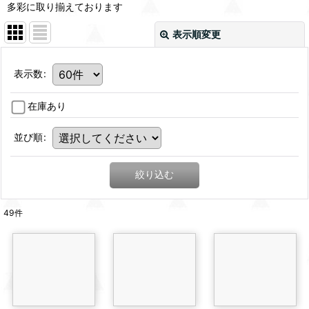
多彩に取り揃えております
表示順変更
表示数
:
在庫あり
並び順
:
絞り込む
49
件