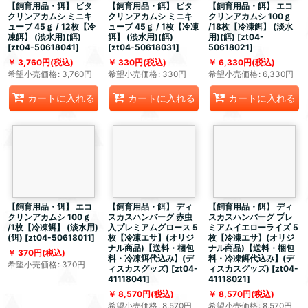
【飼育用品・餌】 ビタ
【飼育用品・餌】 ビタ
【飼育用品・餌】 エコ
クリンアカムシ ミニキ
クリンアカムシ ミニキ
クリンアカムシ 100ｇ
ューブ 45ｇ / 12枚【冷
ューブ 45ｇ / 1枚【冷凍
/18枚【冷凍餌】 (淡水
凍餌】 (淡水用)(餌)
餌】 (淡水用)(餌)
用)(餌)
[
zt04-
[
zt04-50618041
]
[
zt04-50618031
]
50618021
]
3,760
円
(税込)
330
円
(税込)
6,330
円
(税込)
希望小売価格
:
3,760
円
希望小売価格
:
330
円
希望小売価格
:
6,330
円
カートに入れる
カートに入れる
カートに入れる
【飼育用品・餌】 エコ
【飼育用品・餌】 ディ
【飼育用品・餌】 ディ
クリンアカムシ 100ｇ
スカスハンバーグ 赤虫
スカスハンバーグ プレ
/1枚【冷凍餌】 (淡水用)
入プレミアムグロース 5
ミアムイエローライズ 5
(餌)
[
zt04-50618011
]
枚【冷凍エサ】(オリジ
枚【冷凍エサ】(オリジ
ナル商品)【送料・梱包
ナル商品)【送料・梱包
370
円
(税込)
料・冷凍餌代込み】(デ
料・冷凍餌代込み】(デ
希望小売価格
:
370
円
ィスカスグッズ)
[
zt04-
ィスカスグッズ)
[
zt04-
41118041
]
41118021
]
8,570
円
(税込)
8,570
円
(税込)
希望小売価格
:
8,570
円
希望小売価格
:
8,570
円