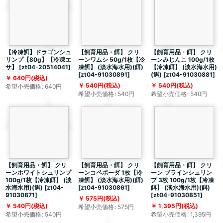
【冷凍餌】ドラゴンシュ
【飼育用品・餌】 クリ
【飼育用品・餌】 クリ
リンプ【80g】【冷凍エ
ーンワムシ 50g/1枚【冷
ーンみじんこ 100g/1枚
サ】
[
zt04-20514041
]
凍餌】 (淡水海水用)(餌)
【冷凍餌】 (淡水海水用)
[
zt04-91030891
]
(餌)
[
zt04-91030881
]
640
円
(税込)
540
円
(税込)
540
円
(税込)
希望小売価格
:
640
円
希望小売価格
:
540
円
希望小売価格
:
540
円
【飼育用品・餌】 クリ
【飼育用品・餌】 クリ
【飼育用品・餌】 クリ
ーンホワイトシュリンプ
ーンコペポーダ 1枚【冷
ーン ブラインシュリン
100g/1枚【冷凍餌】 (淡
凍餌】 (淡水海水用)(餌)
プ 3枚 100g/1枚【冷凍
水海水用)(餌)
[
zt04-
[
zt04-91030861
]
餌】 (淡水海水用)(餌)
91030871
]
[
zt04-91030851
]
575
円
(税込)
540
円
(税込)
1,395
円
(税込)
希望小売価格
:
575
円
希望小売価格
:
540
円
希望小売価格
:
1,395
円