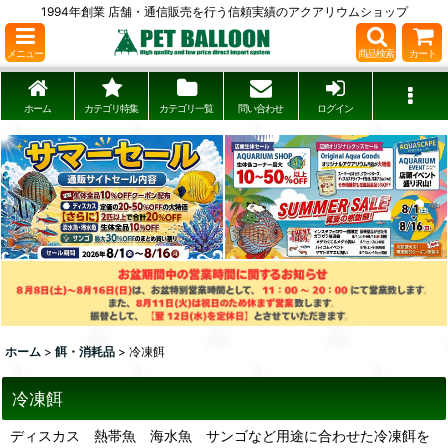
1994年創業 店舗・通信販売を行う信頼実績のアクアリウムショップ
メニュー
商品検索
カート
ホーム
カテゴリ特集
カテゴリ一覧
問い合わせ
ログイン
ホーム
>
餌・消耗品
>
冷凍餌
冷凍餌
ディスカス 熱帯魚 海水魚 サンゴなど用途に合わせた冷凍餌を