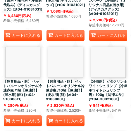
【送料・梱包料・冷凍餌
(淡水用)(ディスカスグ
ンバーグ【冷凍餌】 (オ
代込み】(ディスカスグ
ッズ)
[
zt04-91031021
]
リジナル商品)(淡水用)
ッズ)
[
zt04-91031031
]
(ディスカスグッズ)
1,080
円
(税込)
[
zt04-91031011
]
6,480
円
(税込)
希望小売価格
:
1,080
円
2,280
円
(税込)
希望小売価格
:
6,480
円
希望小売価格
:
2,280
円
カートに入れる
カートに入れる
カートに入れる
【飼育用品・餌】 ペッ
【飼育用品・餌】 ペッ
【冷凍餌】ビタクリンホ
トバルーンオリジナル冷
トバルーンオリジナル冷
ワイトシュリンプ（冷凍
凍赤虫 /1枚【冷凍餌】
凍赤虫 /10枚【冷凍餌】
ホワイトシュリンプ
(淡水用)(餌)
[
zt04-
(淡水用)(餌)
[
zt04-
餌）100g【冷凍エサ】
91030811
]
91030801
]
[
zt04-30921031
]
280
円
(税込)
2,520
円
(税込)
541
円
(税込)
希望小売価格
:
280
円
希望小売価格
:
2,520
円
希望小売価格
:
541
円
カートに入れる
カートに入れる