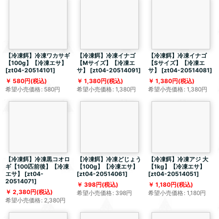
【冷凍餌】冷凍ワカサギ
【冷凍餌】冷凍イナゴ
【冷凍餌】冷凍イナゴ
【100g】【冷凍エサ】
【Mサイズ】【冷凍エ
【Sサイズ】【冷凍エ
[
zt04-20514101
]
サ】
[
zt04-20514091
]
サ】
[
zt04-20514081
]
580
円
(税込)
1,380
円
(税込)
1,380
円
(税込)
希望小売価格
:
580
円
希望小売価格
:
1,380
円
希望小売価格
:
1,380
円
【冷凍餌】冷凍黒コオロ
【冷凍餌】冷凍どじょう
【冷凍餌】冷凍アジ 大
ギ【100匹前後】【冷凍
【100g】【冷凍エサ】
【1kg】【冷凍エサ】
エサ】
[
zt04-
[
zt04-20514061
]
[
zt04-20514051
]
20514071
]
398
円
(税込)
1,180
円
(税込)
2,380
円
(税込)
希望小売価格
:
398
円
希望小売価格
:
1,180
円
希望小売価格
:
2,380
円