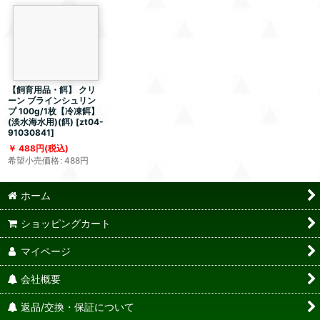
【飼育用品・餌】 クリ
ーン ブラインシュリン
プ 100g/1枚【冷凍餌】
(淡水海水用)(餌)
[
zt04-
91030841
]
488
円
(税込)
希望小売価格
:
488
円
ホーム
ショッピングカート
マイページ
会社概要
返品/交換・保証について