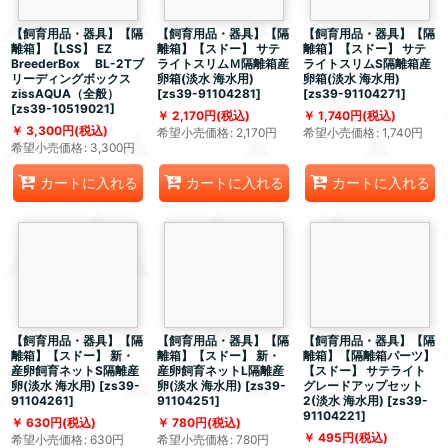
【飼育用品・器具】【隔
【飼育用品・器具】【隔
【飼育用品・器具】【隔
離箱】【LSS】 EZ
離箱】【スドー】 サテ
離箱】【スドー】 サテ
BreederBox BL-2Tブ
ライトスリムＭ隔離箱産
ライトスリムS隔離箱産
リーディングボックス
卵箱(淡水 海水用)
卵箱(淡水 海水用)
zissAQUA（全般）
[
zs39-91104281
]
[
zs39-91104271
]
[
zs39-10519021
]
2,170
円
(税込)
1,740
円
(税込)
3,300
円
(税込)
希望小売価格
:
2,170
円
希望小売価格
:
1,740
円
希望小売価格
:
3,300
円
カートに入れる
カートに入れる
カートに入れる
【飼育用品・器具】【隔
【飼育用品・器具】【隔
【飼育用品・器具】【隔
離箱】【スドー】 新・
離箱】【スドー】 新・
離箱】【隔離箱パーツ】
産卵飼育ネットS隔離産
産卵飼育ネットL隔離産
【スドー】 サテライト
卵(淡水 海水用)
[
zs39-
卵(淡水 海水用)
[
zs39-
グレードアップセット
91104261
]
91104251
]
2(淡水 海水用)
[
zs39-
91104221
]
630
円
(税込)
780
円
(税込)
495
円
(税込)
希望小売価格
:
630
円
希望小売価格
:
780
円