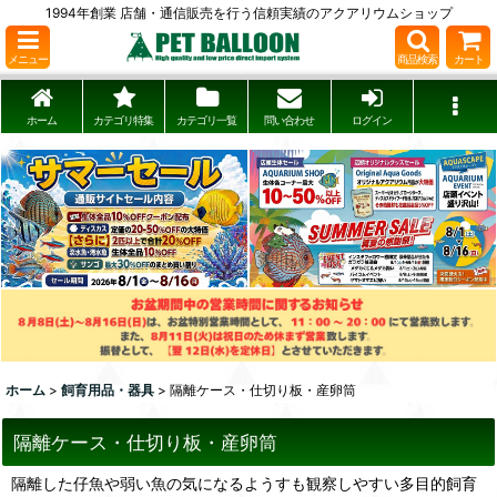
1994年創業 店舗・通信販売を行う信頼実績のアクアリウムショップ
メニュー
商品検索
カート
ホーム
カテゴリ特集
カテゴリ一覧
問い合わせ
ログイン
ホーム
>
飼育用品・器具
>
隔離ケース・仕切り板・産卵筒
隔離ケース・仕切り板・産卵筒
隔離した仔魚や弱い魚の気になるようすも観察しやすい多目的飼育