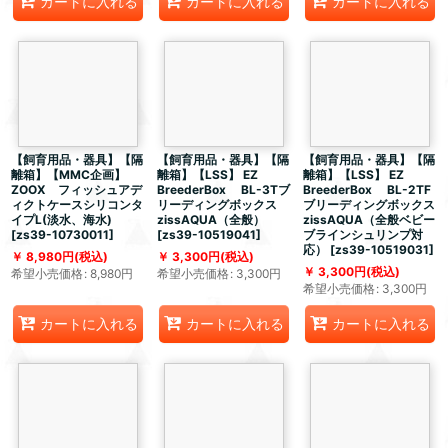
カートに入れる
カートに入れる
カートに入れる
【飼育用品・器具】【隔
【飼育用品・器具】【隔
【飼育用品・器具】【隔
離箱】【MMC企画】
離箱】【LSS】 EZ
離箱】【LSS】 EZ
ZOOX フィッシュアデ
BreederBox BL-3Tブ
BreederBox BL-2TF
ィクトケースシリコンタ
リーディングボックス
ブリーディングボックス
イプL(淡水、海水)
zissAQUA（全般）
zissAQUA（全般ベビー
[
zs39-10730011
]
[
zs39-10519041
]
ブラインシュリンプ対
応）
[
zs39-10519031
]
8,980
円
(税込)
3,300
円
(税込)
3,300
円
(税込)
希望小売価格
:
8,980
円
希望小売価格
:
3,300
円
希望小売価格
:
3,300
円
カートに入れる
カートに入れる
カートに入れる