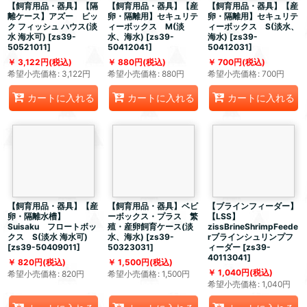
【飼育用品・器具】【隔
【飼育用品・器具】【産
【飼育用品・器具】【産
離ケース】アズー ビッ
卵・隔離用】セキュリテ
卵・隔離用】セキュリテ
ク フィッシュ ハウス(淡
ィーボックス M(淡
ィーボックス S(淡水、
水 海水可)
[
zs39-
水、海水)
[
zs39-
海水)
[
zs39-
50521011
]
50412041
]
50412031
]
3,122
円
(税込)
880
円
(税込)
700
円
(税込)
希望小売価格
:
3,122
円
希望小売価格
:
880
円
希望小売価格
:
700
円
カートに入れる
カートに入れる
カートに入れる
【飼育用品・器具】【産
【飼育用品・器具】ベビ
【ブラインフィーダー】
卵・隔離水槽】
ーボックス・プラス 繁
【LSS】
Suisaku フロートボッ
殖・産卵飼育ケース(淡
zissBrineShrimpFeede
クス S(淡水 海水可)
水、海水)
[
zs39-
rブラインシュリンプフ
[
zs39-50409011
]
50323031
]
ィーダー
[
zs39-
40113041
]
820
円
(税込)
1,500
円
(税込)
1,040
円
(税込)
希望小売価格
:
820
円
希望小売価格
:
1,500
円
希望小売価格
:
1,040
円