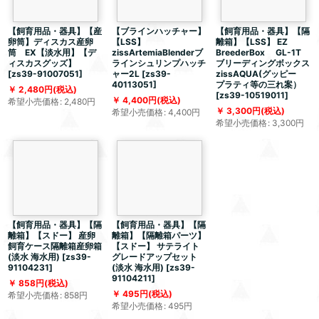
【飼育用品・器具】【産
【ブラインハッチャー】
【飼育用品・器具】【隔
卵筒】ディスカス産卵
【LSS】
離箱】【LSS】 EZ
筒 EX【淡水用】【デ
zissArtemiaBlenderブ
BreederBox GL-1T
ィスカスグッズ】
ラインシュリンプハッチ
ブリーディングボックス
[
zs39-91007051
]
ャー2L
[
zs39-
zissAQUA(グッピー
40113051
]
プラティ等の三れ案）
2,480
円
(税込)
[
zs39-10519011
]
4,400
円
(税込)
希望小売価格
:
2,480
円
3,300
円
(税込)
希望小売価格
:
4,400
円
希望小売価格
:
3,300
円
【飼育用品・器具】【隔
【飼育用品・器具】【隔
離箱】【スドー】 産卵
離箱】【隔離箱パーツ】
飼育ケース隔離箱産卵箱
【スドー】 サテライト
(淡水 海水用)
[
zs39-
グレードアップセット
91104231
]
(淡水 海水用)
[
zs39-
91104211
]
858
円
(税込)
495
円
(税込)
希望小売価格
:
858
円
希望小売価格
:
495
円