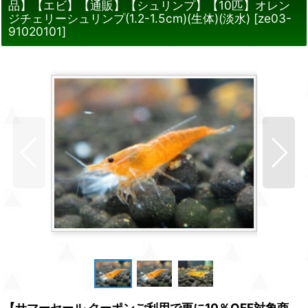
品】【エビ】【通販】【シュリンプ】【10匹】オレン
ジチェリーシュリンプ(1.2-1.5cm)(生体)(淡水)
[
ze03-
91020101
]
【サマーセール クーポンご利用で更に10％OFF対象商