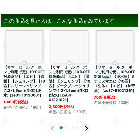
この商品を見た人は、こんな商品もみています。
【サマーセール クーポ
【サマーセール クーポ
【サマーセール クーポ
ンご利用で更に10％OFF
ンご利用で更に10％OFF
ンご利用で更に10％OFF
対象商品】【エビ】【通
対象商品】【エビ】【通
対象商品】【淡水魚】ミ
販】【シュリンプ】【10
販】【シュリンプ】【10
ナミヌマエビ【10匹】
匹】ルリーシュリンプ
匹】ダークブルーシュリ
（生体）【エビ】（熱帯
(1.2-1.5cm)(生体)(淡
ンプ(1.2-1.5cm)(生体)
魚）
[
zc37-91021361
]
水)
[
ze01-10130061
]
(淡水)
[
ze04-
700
円
(税込)
01221021
]
1,480
円
(税込)
希望小売価格
:
700
円
2,500
円
(税込)
希望小売価格
:
1,480
円
希望小売価格
:
2,500
円