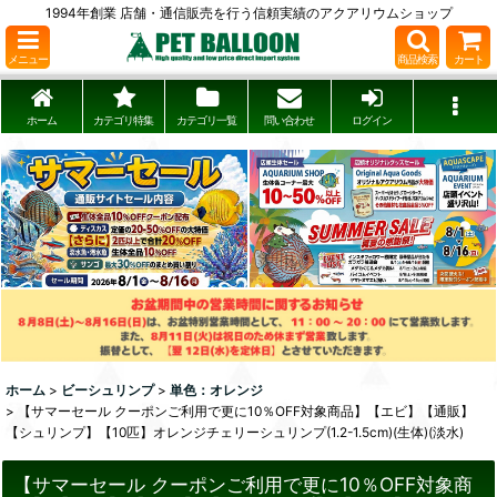
1994年創業 店舗・通信販売を行う信頼実績のアクアリウムショップ
メニュー
商品検索
カート
ホーム
カテゴリ特集
カテゴリ一覧
問い合わせ
ログイン
ホーム
>
ビーシュリンプ
>
単色：オレンジ
>
【サマーセール クーポンご利用で更に10％OFF対象商品】【エビ】【通販】
【シュリンプ】【10匹】オレンジチェリーシュリンプ(1.2-1.5cm)(生体)(淡水)
【サマーセール クーポンご利用で更に10％OFF対象商