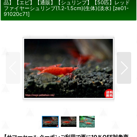
品】【エビ】【通販】【シュリンプ】【50匹】レッド
ファイヤーシュリンプ(1.2-1.5cm)(生体)(淡水)
[
ze01-
91020c71
]
【サマーセール クーポンご利用で更に10％OFF対象商