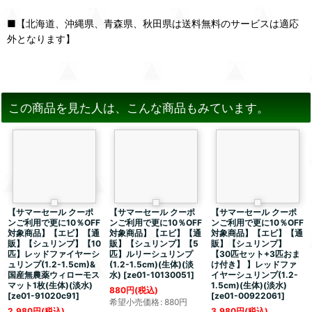
■【北海道、沖縄県、青森県、秋田県は送料無料のサービスは適応
外となります】
この商品を見た人は、こんな商品もみています。
【サマーセール クーポ
【サマーセール クーポ
【サマーセール クーポ
ンご利用で更に10％OFF
ンご利用で更に10％OFF
ンご利用で更に10％OFF
対象商品】【エビ】【通
対象商品】【エビ】【通
対象商品】【エビ】【通
販】【シュリンプ】【10
販】【シュリンプ】【5
販】【シュリンプ】
匹】レッドファイヤーシ
匹】ルリーシュリンプ
【30匹セット+3匹おま
ュリンプ(1.2-1.5cm)&
(1.2-1.5cm)(生体)(淡
け付き】 】レッドファ
国産無農薬ウィローモス
水)
[
ze01-10130051
]
イヤーシュリンプ(1.2-
マット1枚(生体)(淡水)
1.5cm)(生体)(淡水)
880
円
(税込)
[
ze01-91020c91
]
[
ze01-00922061
]
希望小売価格
:
880
円
2,980
円
(税込)
3,980
円
(税込)