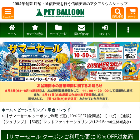
1994年創業 店舗・通信販売を行う信頼実績のアクアリウムショップ
メニュー
商品検索
カート
ホーム
カテゴリ特集
カテゴリ一覧
問い合わせ
ログイン
ホーム
>
ビーシュリンプ
>
単色：レッド
>
【サマーセール クーポンご利用で更に10％OFF対象商品】【エビ】【通販】
【シュリンプ】【50匹】レッドファイヤーシュリンプ(1.2-1.5cm)(生体)(淡水)
【サマーセール クーポンご利用で更に10％OFF対象商