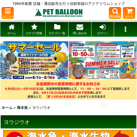
1994年創業 店舗・通信販売を行う信頼実績のアクアリウムショップ
メニュー
商品検索
カート
ホーム
カテゴリ特集
カテゴリ一覧
問い合わせ
ログイン
ホーム
>
海水魚
>
ヨウジウオ
ヨウジウオ