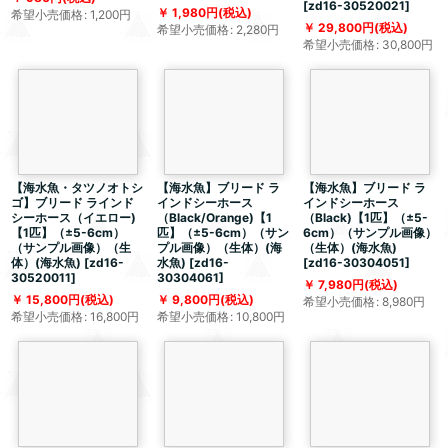
[
zd16-30520021
]
1,980
円
(税込)
希望小売価格
:
1,200
円
29,800
円
(税込)
希望小売価格
:
2,280
円
希望小売価格
:
30,800
円
【海水魚・タツノオトシ
【海水魚】ブリード ラ
【海水魚】ブリード ラ
ゴ】ブリード ラインド
インドシーホース
インドシーホース
シーホース（イエロー)
（Black/Orange)【1
（Black)【1匹】（±5-
【1匹】（±5-6cm）
匹】（±5-6cm）（サン
6cm）（サンプル画像）
（サンプル画像）（生
プル画像）（生体）(海
（生体）(海水魚)
体）(海水魚)
[
zd16-
水魚)
[
zd16-
[
zd16-30304051
]
30520011
]
30304061
]
7,980
円
(税込)
15,800
円
(税込)
9,800
円
(税込)
希望小売価格
:
8,980
円
希望小売価格
:
16,800
円
希望小売価格
:
10,800
円