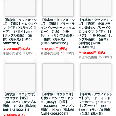
【海水魚・タツノオトシ
【海水魚・タツノオトシ
【海水魚・タツノオトシ
ゴ】【通販】クロウミウ
ゴ】【通販】ブリードラ
ゴ】【通販】 冷凍ブラ
マ（ペア）XLサイズ【1
インドシーホース（イエ
イン爆食い♪ブリードク
ペア】（±11-13cm）
ロー）【1匹】（±5-
ロウミウマ（ペア）【1
(サンプル画像）（生
6cm）（サンプル画像）
ペア】（±8-10cm） (サ
体）(海水魚)
[
zd16-
（生体）(海水魚)
ンプル画像）（生体）
50927011
]
[
zd16-50502151
]
(海水魚)
[
zd16-
40419011
]
29,800
円
(税込)
12,800
円
(税込)
19,800
円
(税込)
希望小売価格
:
32,000
円
希望小売価格
:
13,800
円
希望小売価格
:
22,000
円
【海水魚・ヨウジウオ】
【海水魚・ヨウジウオ】
【海水魚・タツノオトシ
ヨウジウオ【1匹】
可愛い♪ホソミウミヤッ
ゴ】ブリード ラインド
（±4-6cm） (サンプル
コ（Baby）【1匹】
シーホース（イエロー)
画像）（生体）(海水魚)
（±3.5cm）（サンプル
【2匹セット】（±5-
[
zd16-31022111
]
画像）（生体）(海水魚)
6cm）（サンプル画像）
[
zd16-30920011
]
（生体）(海水魚)
980
円
(税込)