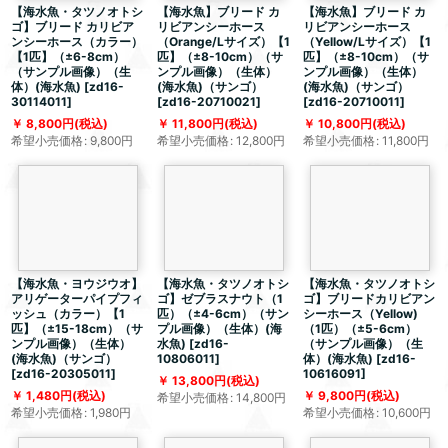
【海水魚・タツノオトシ
【海水魚】ブリード カ
【海水魚】ブリード カ
ゴ】ブリード カリビア
リビアンシーホース
リビアンシーホース
ンシーホース（カラー）
（Orange/Lサイズ）【1
（Yellow/Lサイズ）【1
【1匹】（±6-8cm）
匹】（±8-10cm）（サ
匹】（±8-10cm）（サ
（サンプル画像）（生
ンプル画像）（生体）
ンプル画像）（生体）
体）(海水魚)
[
zd16-
(海水魚)（サンゴ）
(海水魚)（サンゴ）
30114011
]
[
zd16-20710021
]
[
zd16-20710011
]
8,800
円
(税込)
11,800
円
(税込)
10,800
円
(税込)
希望小売価格
:
9,800
円
希望小売価格
:
12,800
円
希望小売価格
:
11,800
円
【海水魚・ヨウジウオ】
【海水魚・タツノオトシ
【海水魚・タツノオトシ
アリゲーターパイプフィ
ゴ】ゼブラスナウト（1
ゴ】ブリードカリビアン
ッシュ（カラー）【1
匹）（±4-6cm）（サン
シーホース（Yellow)
匹】（±15-18cm）（サ
プル画像）（生体）(海
（1匹）（±5-6cm）
ンプル画像）（生体）
水魚)
[
zd16-
（サンプル画像）（生
(海水魚)（サンゴ）
10806011
]
体）(海水魚)
[
zd16-
[
zd16-20305011
]
10616091
]
13,800
円
(税込)
1,480
円
(税込)
9,800
円
(税込)
希望小売価格
:
14,800
円
希望小売価格
:
1,980
円
希望小売価格
:
10,600
円