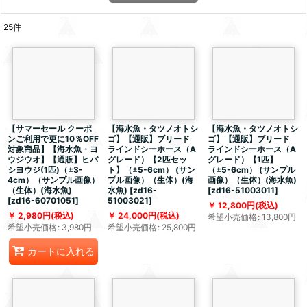
25
件
【サマーセール クーポ
【海水魚・タツノオトシ
【海水魚・タツノオトシ
ンご利用で更に10％OFF
ゴ】【通販】ブリード
ゴ】【通販】ブリード
対象商品】【海水魚・ヨ
ラインドシーホース（A
ラインドシーホース（A
ウジウオ】【通販】ヒバ
グレード）【2匹セッ
グレード）【1匹】
シヨウジ(1匹)（±3-
ト】（±5-6cm） (サン
（±5-6cm） (サンプル
4cm）（サンプル画像）
プル画像）（生体）(海
画像）（生体）(海水魚)
（生体）(海水魚)
水魚)
[
zd16-
[
zd16-51003011
]
[
zd16-60701051
]
51003021
]
12,800
円
(税込)
2,980
円
(税込)
24,000
円
(税込)
希望小売価格
:
13,800
円
希望小売価格
:
3,980
円
希望小売価格
:
25,800
円
カートに入れる