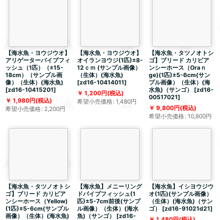
【海水魚・ヨウジウオ】
【海水魚・ヨウジウオ】
【海水魚・タツノオトシ
アリゲーターパイプフィ
オイランヨウジ(1匹)±8-
ゴ】ブリード カリビア
ッシュ（1匹）（±15-
12ｃｍ (サンプル画像）
ンシーホース（Oraｎ
18cm）（サンプル画
（生体）(海水魚)
ge)(1匹)±5-6cm(サン
像）（生体）(海水魚)
[
zd16-10414011
]
プル画像）（生体）(海
[
zd16-10415201
]
水魚)（サンゴ）
[
zd16-
1,200
円
(税込)
00517021
]
1,980
円
(税込)
希望小売価格
:
1,480
円
9,800
円
(税込)
希望小売価格
:
2,200
円
希望小売価格
:
10,800
円
【海水魚・タツノオトシ
【海水魚】メニーリング
【海水魚】イシヨウジウ
ゴ】ブリード カリビア
ドパイプフィッシュ(1
オ(1匹)(サンプル画像）
ンシーホース（Yellow)
匹)±5-7cm前後(サンプ
（生体）(海水魚)（サン
(1匹)±5-6cm(サンプル
ル画像）（生体）(海水
ゴ）
[
zd16-91021d21
]
画像）（生体）(海水魚)
魚)（サンゴ）
[
zd16-
1,480
円
(税込)