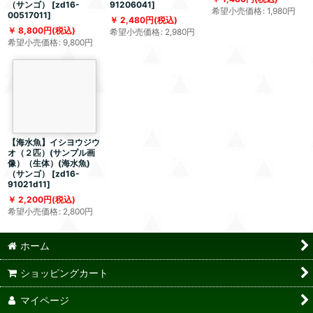
（サンゴ）
[
zd16-
91206041
]
希望小売価格
:
1,980
円
00517011
]
2,480
円
(税込)
8,800
円
(税込)
希望小売価格
:
2,980
円
希望小売価格
:
9,800
円
【海水魚】イシヨウジウ
オ（２匹）(サンプル画
像）（生体）(海水魚)
（サンゴ）
[
zd16-
91021d11
]
2,200
円
(税込)
希望小売価格
:
2,800
円
ホーム
ショッピングカート
マイページ