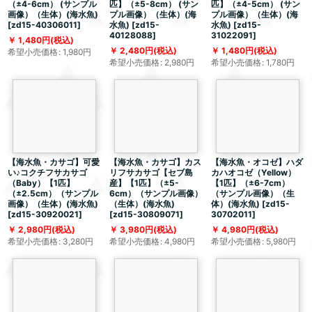
（±4-6cm） (サンプル
匹】（±5-8cm） (サン
匹】（±4-5cm） (サン
画像）（生体）(海水魚)
プル画像）（生体）(海
プル画像）（生体）(海
[
zd15-40306011
]
水魚)
[
zd15-
水魚)
[
zd15-
40128088
]
31022091
]
1,480
円
(税込)
2,480
円
(税込)
1,480
円
(税込)
希望小売価格
:
1,980
円
希望小売価格
:
2,980
円
希望小売価格
:
1,780
円
【海水魚・カサゴ】可愛
【海水魚・カサゴ】カス
【海水魚・オコゼ】ハダ
い♪コクチフサカサゴ
リフサカサゴ【セブ島
カハオコゼ（Yellow）
（Baby）【1匹】
産】【1匹】（±5-
【1匹】（±6-7cm）
（±2.5cm）（サンプル
6cm）（サンプル画像）
（サンプル画像）（生
画像）（生体）(海水魚)
（生体）(海水魚)
体）(海水魚)
[
zd15-
[
zd15-30920021
]
[
zd15-30809071
]
30702011
]
2,980
円
(税込)
3,980
円
(税込)
4,980
円
(税込)
希望小売価格
:
3,280
円
希望小売価格
:
4,980
円
希望小売価格
:
5,980
円