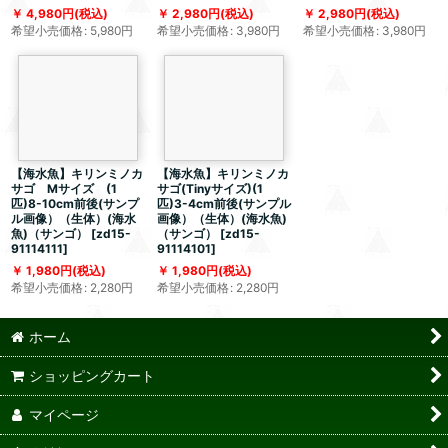
4,980
円
(税込)
2,980
円
(税込)
2,980
円
(税込)
希望小売価格
:
5,980
円
希望小売価格
:
3,980
円
希望小売価格
:
3,980
円
【海水魚】キリンミノカ
【海水魚】キリンミノカ
サゴ Mサイズ (1
サゴ(Tinyサイズ)(1
匹)8-10cm前後(サンプ
匹)3-4cm前後(サンプル
ル画像）（生体）(海水
画像）（生体）(海水魚)
魚)（サンゴ）
[
zd15-
（サンゴ）
[
zd15-
91114111
]
91114101
]
1,980
円
(税込)
1,980
円
(税込)
希望小売価格
:
2,280
円
希望小売価格
:
2,280
円
ホーム
ショッピングカート
マイページ