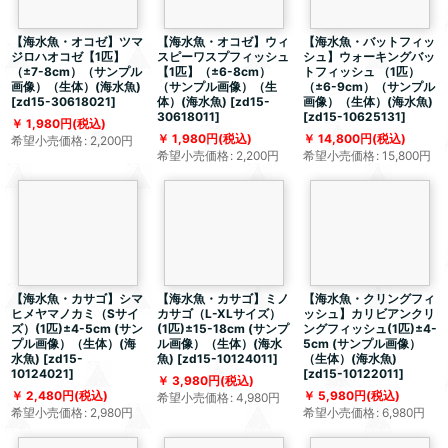
【海水魚・オコゼ】ツマ
【海水魚・オコゼ】ウィ
【海水魚・バットフィッ
ジロハオコゼ【1匹】
スピーワスプフィッシュ
シュ】ウォーキングバッ
（±7-8cm）（サンプル
【1匹】（±6-8cm）
トフィッシュ （1匹）
画像）（生体）(海水魚)
（サンプル画像）（生
（±6-9cm）（サンプル
[
zd15-30618021
]
体）(海水魚)
[
zd15-
画像）（生体）(海水魚)
30618011
]
[
zd15-10625131
]
1,980
円
(税込)
1,980
円
(税込)
14,800
円
(税込)
希望小売価格
:
2,200
円
希望小売価格
:
2,200
円
希望小売価格
:
15,800
円
【海水魚・カサゴ】シマ
【海水魚・カサゴ】ミノ
【海水魚・クリングフィ
ヒメヤマノカミ（Sサイ
カサゴ（L-XLサイズ）
ッシュ】カリビアンクリ
ズ）(1匹)±4-5cm (サン
(1匹)±15-18cm (サンプ
ングフィッシュ(1匹)±4-
プル画像）（生体）(海
ル画像）（生体）(海水
5cm (サンプル画像）
水魚)
[
zd15-
魚)
[
zd15-10124011
]
（生体）(海水魚)
10124021
]
[
zd15-10122011
]
3,980
円
(税込)
2,480
円
(税込)
5,980
円
(税込)
希望小売価格
:
4,980
円
希望小売価格
:
2,980
円
希望小売価格
:
6,980
円