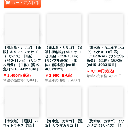
カートに入れる
【海水魚・カサゴ】【通
【海水魚・カサゴ】【通
【海水魚・カエルアンコ
販】キリンミノカサゴ
販】状態良好♪キミオコ
ウ】ハナオコゼ(1匹)
（Lサイズ）【1匹】
ゼ(1匹)（±10-15cm）
（±7-10cm）(サンプル
（±10-13cm）（サンプ
(サンプル画像）（生
画像）（生体）(海水魚)
ル画像）（生体）(海水
体）(海水魚)
[
zd15-
[
zd15-40831011
]
魚)
[
zd15-41127041
]
40929121
]
3,980
円
(税込)
2,480
円
(税込)
2,980
円
(税込)
希望小売価格
:
4,980
円
希望小売価格
:
3,480
円
希望小売価格
:
3,980
円
【海水魚】【通販】 ハ
【海水魚・カサゴ】【通
【海水魚・カサゴ】イソ
ワイトラギス【1匹】
販】 サツマカサゴ【1
カサゴ（Sサイズ）【1