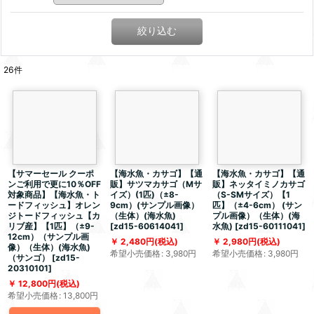
絞り込む
26
件
【サマーセール クーポ
【海水魚・カサゴ】【通
【海水魚・カサゴ】【通
ンご利用で更に10％OFF
販】サツマカサゴ（Mサ
販】ネッタイミノカサゴ
対象商品】【海水魚・ト
イズ）(1匹)（±8-
（S-SMサイズ）【1
ードフィッシュ】オレン
9cm）(サンプル画像）
匹】（±4-6cm） (サン
ジトードフィッシュ【カ
（生体）(海水魚)
プル画像）（生体）(海
リブ産】【1匹】（±9-
[
zd15-60614041
]
水魚)
[
zd15-60111041
]
12cm）（サンプル画
2,480
円
(税込)
2,980
円
(税込)
像）（生体）(海水魚)
希望小売価格
:
3,980
円
希望小売価格
:
3,980
円
（サンゴ）
[
zd15-
20310101
]
12,800
円
(税込)
希望小売価格
:
13,800
円