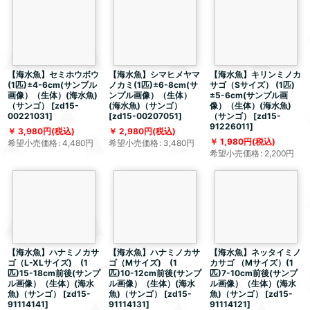
【海水魚】セミホウボウ
【海水魚】シマヒメヤマ
【海水魚】キリンミノカ
(1匹)±4-6cm(サンプル
ノカミ(1匹)±6-8cm(サ
サゴ（Sサイズ） (1匹)
画像）（生体）(海水魚)
ンプル画像）（生体）
±5-6cm(サンプル画
（サンゴ）
[
zd15-
(海水魚)（サンゴ）
像）（生体）(海水魚)
00221031
]
[
zd15-00207051
]
（サンゴ）
[
zd15-
91226011
]
3,980
円
(税込)
2,980
円
(税込)
1,980
円
(税込)
希望小売価格
:
4,480
円
希望小売価格
:
3,480
円
希望小売価格
:
2,200
円
【海水魚】ハナミノカサ
【海水魚】ハナミノカサ
【海水魚】ネッタイミノ
ゴ（L-XLサイズ) (1
ゴ（Mサイズ) (1
カサゴ （Mサイズ）(1
匹)15-18cm前後(サンプ
匹)10-12cm前後(サンプ
匹)7-10cm前後(サンプ
ル画像）（生体）(海水
ル画像）（生体）(海水
ル画像）（生体）(海水
魚)（サンゴ）
[
zd15-
魚)（サンゴ）
[
zd15-
魚)（サンゴ）
[
zd15-
91114141
]
91114131
]
91114121
]