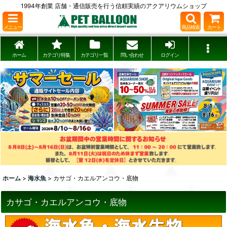
1994年創業 店舗・通信販売を行う信頼実績のアクアリウムショップ
メニュー
商品検索
カート
ホーム
カテゴリ特集
カテゴリ一覧
問い合わせ
ログイン
ホーム
>
海水魚
>
カサゴ・カエルアンコウ・底物
カサゴ・カエルアンコウ・底物