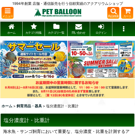
1994年創業 店舗・通信販売を行う信頼実績のアクアリウムショップ
メニュー
商品検索
カート
ホーム
カテゴリ特集
カテゴリ一覧
問い合わせ
ログイン
ホーム
>
飼育用品・器具
>
塩分濃度計・比重計
塩分濃度計・比重計
海水魚・サンゴ飼育において重要な、塩分濃度・比重を計測するア