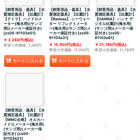
【飼育用品・器具】【水
【飼育用品・器具】【水
【飼育用品・器具】【水
質測定器具】【比重計】
質測定器具】【比重計】
質測定器具】【比重計】
【テトラ】 ハイドロメ
【Redsea】 シーウォー
【HANNA】 ハンナ デ
ーター(海水用)(サンゴ
ター リフレクトメータ
ジタル比重計(海水用)
用)(メーカー保証付き)
ー(海水用)(サンゴ用)(メ
(サンゴ用)(メーカー保
[
zs05-91103e51
]
ーカー保証付き)
[
zs05-
証付き)
[
zs05-
91103e31
]
91103e61
]
2,280
円
(税込)
15,950
円
(税込)
21,780
円
(税込)
希望小売価格
:
2,280
円
希望小売価格
:
15,950
円
希望小売価格
:
21,780
円
カートに入れる
カートに入れる
【飼育用品・器具】【水
質測定器具】【比重計】
【MMC企画】 オルカハ
イドロメーター(海水用)
(サンゴ用)(メーカー保
証付き)
[
zs05-
91103e21
]