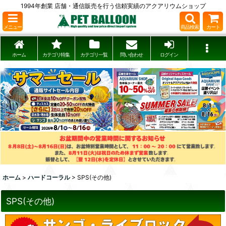
1994年創業 店舗・通信販売を行う信頼実績のアクアリウムショップ
メニュー
商品検索
カート
ホーム
カテゴリ特集
カテゴリ一覧
問い合わせ
ログイン
ホーム
>
ハードコーラル
>
SPS(その他)
SPS(その他)