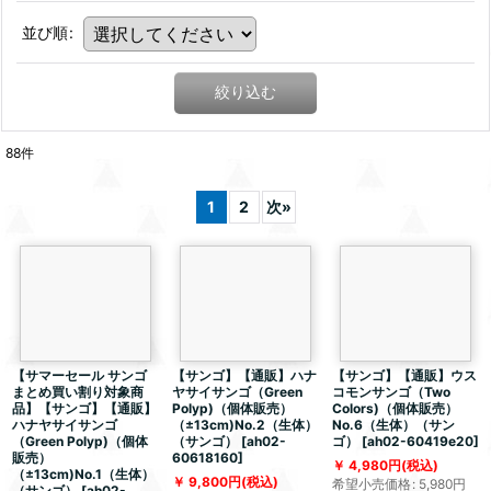
並び順
:
絞り込む
88
件
1
2
次
»
【サマーセール サンゴ
【サンゴ】【通販】ハナ
【サンゴ】【通販】ウス
まとめ買い割り対象商
ヤサイサンゴ（Green
コモンサンゴ（Two
品】【サンゴ】【通販】
Polyp)（個体販売）
Colors)（個体販売）
ハナヤサイサンゴ
（±13cm)No.2（生体）
No.6（生体）（サン
（Green Polyp)（個体
（サンゴ）
[
ah02-
ゴ）
[
ah02-60419e20
]
販売）
60618160
]
4,980
円
(税込)
（±13cm)No.1（生体）
9,800
円
(税込)
希望小売価格
:
5,980
円
（サンゴ）
[
ah02-