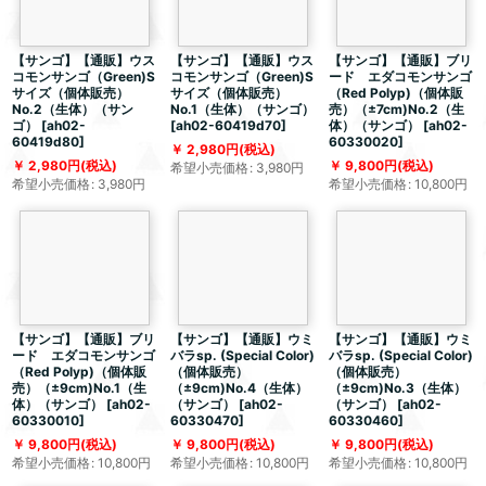
【サンゴ】【通販】ウス
【サンゴ】【通販】ウス
【サンゴ】【通販】ブリ
コモンサンゴ（Green)S
コモンサンゴ（Green)S
ード エダコモンサンゴ
サイズ（個体販売）
サイズ（個体販売）
（Red Polyp)（個体販
No.2（生体）（サン
No.1（生体）（サンゴ）
売）（±7cm)No.2（生
ゴ）
[
ah02-
[
ah02-60419d70
]
体）（サンゴ）
[
ah02-
60419d80
]
60330020
]
2,980
円
(税込)
2,980
円
(税込)
9,800
円
(税込)
希望小売価格
:
3,980
円
希望小売価格
:
3,980
円
希望小売価格
:
10,800
円
【サンゴ】【通販】ブリ
【サンゴ】【通販】ウミ
【サンゴ】【通販】ウミ
ード エダコモンサンゴ
バラsp. (Special Color)
バラsp. (Special Color)
（Red Polyp)（個体販
（個体販売）
（個体販売）
売）（±9cm)No.1（生
（±9cm)No.4（生体）
（±9cm)No.3（生体）
体）（サンゴ）
[
ah02-
（サンゴ）
[
ah02-
（サンゴ）
[
ah02-
60330010
]
60330470
]
60330460
]
9,800
円
(税込)
9,800
円
(税込)
9,800
円
(税込)
希望小売価格
:
10,800
円
希望小売価格
:
10,800
円
希望小売価格
:
10,800
円