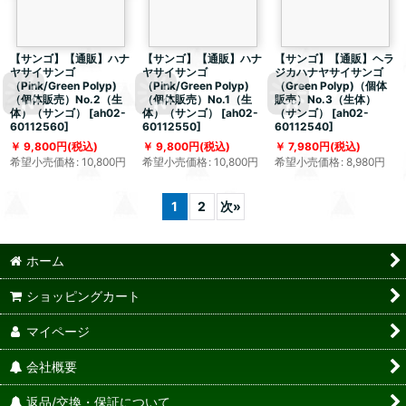
【サンゴ】【通販】ハナ
【サンゴ】【通販】ハナ
【サンゴ】【通販】ヘラ
ヤサイサンゴ
ヤサイサンゴ
ジカハナヤサイサンゴ
（Pink/Green Polyp)
（Pink/Green Polyp)
（Green Polyp)（個体
（個体販売）No.2（生
（個体販売）No.1（生
販売）No.3（生体）
体）（サンゴ）
[
ah02-
体）（サンゴ）
[
ah02-
（サンゴ）
[
ah02-
60112560
]
60112550
]
60112540
]
9,800
円
(税込)
9,800
円
(税込)
7,980
円
(税込)
希望小売価格
:
10,800
円
希望小売価格
:
10,800
円
希望小売価格
:
8,980
円
1
2
次
»
ホーム
ショッピングカート
マイページ
会社概要
返品/交換・保証について