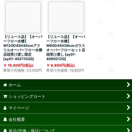
【リユース品】【オーバ
【リユース品】【オーバ
ーフロー水槽】
ーフロー水槽】
W120D45H45cmアク
W60D45H36cmガラス
リルオーバーフロー水槽
オーバーフローセット店
店頭受け渡し限定
頭受け渡し
[
ay01-
[
ay01-40211030
]
40902120
]
19,800
円
(税込)
9,800
円
(税込)
希望小売価格
:
33,000
円
希望小売価格
:
19,800
円
ホーム
ショッピングカート
マイページ
会社概要
返品/交換・保証について