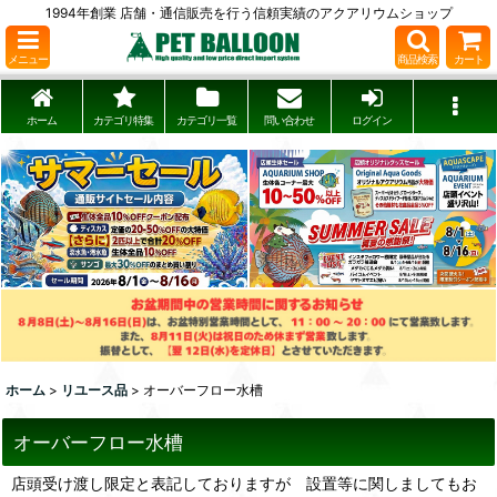
1994年創業 店舗・通信販売を行う信頼実績のアクアリウムショップ
メニュー
商品検索
カート
ホーム
カテゴリ特集
カテゴリ一覧
問い合わせ
ログイン
ホーム
>
リユース品
>
オーバーフロー水槽
オーバーフロー水槽
店頭受け渡し限定と表記しておりますが 設置等に関しましてもお