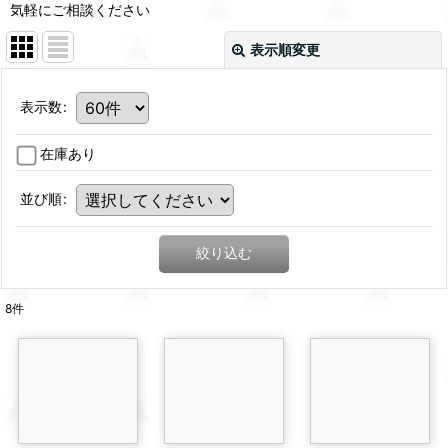
気軽にご相談ください
表示順変更
表示数
:
在庫あり
並び順
:
絞り込む
8
件