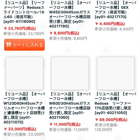
【リユース品】【リーフ
【リユース品】【オーバ
【リユース品】【オーバ
ァーパーツ】 Redseaス
ーフロー水槽】
ーフロー水槽】GEX
ライドコントロールパネ
W45D30H45cmガラス
アグス（発送可能）
ル60（発送可能）
オーバーフロー水槽店頭
[
ay01-40217170
]
[
ay01-41118090
]
受け渡し限定
[
ay01-
4,400
円
(税込)
40217190
]
23,760
円
(税込)
希望小売価格
:
4,400
円
8,800
円
(税込)
希望小売価格
:
23,760
円
希望小売価格
:
8,800
円
カートに入れる
【リユース品】【オーバ
【リユース品】【オーバ
【リユース品】【オーバ
ーフロー水槽】
ーフロー水槽】
ーフロー水槽】
W120D60H45cmアク
W60D30H45cmガラス
Redsea リーファー
リルオーバーフロー水槽
オーバーフロー水槽店頭
170店頭受け渡し限定
と濾過槽セット店頭受け
受け渡し限定
[
ay01-
[
ay01-40211050
]
渡し限定
[
ay01-
40211060
]
89,000
円
(税込)
40211070
]
11,000
円
(税込)
希望小売価格
:
33,000
円
(税込)
希望小売価格
:
11,000
円
128,000
円
希望小売価格
:
33,000
円