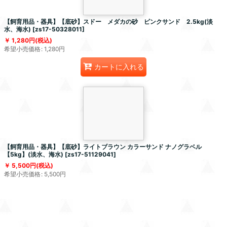
【飼育用品・器具】【底砂】スドー メダカの砂 ピンクサンド 2.5kg(淡
水、海水)
[
zs17-50328011
]
1,280
円
(税込)
希望小売価格
:
1,280
円
カートに入れる
【飼育用品・器具】【底砂】ライトブラウン カラーサンド ナノグラベル
【5kg】(淡水、海水)
[
zs17-51129041
]
5,500
円
(税込)
希望小売価格
:
5,500
円