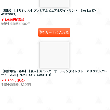
【底砂】【オリジナル】プレミアムピュアホワイトサンド 5kg
[
zs17-
41123021
]
1,980
円
(税込)
希望小売価格
:
1,980
円
カートに入れる
【飼育用品・器具】【底床】カミハタ オーシャンダイレクト オリジナルグレ
ード 2.2kg(海水)
[
zs17-50411111
]
2,200
円
(税込)
希望小売価格
:
2,200
円