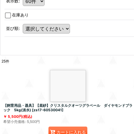
表示数
:
在庫あり
並び順
:
25
件
【飼育用品・器具】【底砂】クリスタルクオーツグラベール ダイヤモンドブラ
ック 5kg(淡水)
[
zs17-60530041
]
5,500
円
(税込)
希望小売価格
:
5,500
円
カートに入れる