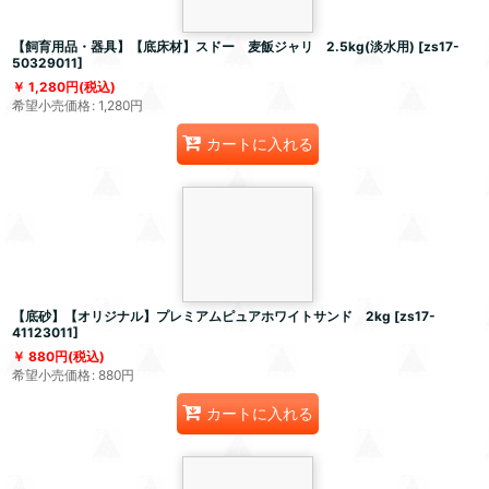
【飼育用品・器具】【底床材】スドー 麦飯ジャリ 2.5kg(淡水用)
[
zs17-
50329011
]
1,280
円
(税込)
希望小売価格
:
1,280
円
カートに入れる
【底砂】【オリジナル】プレミアムピュアホワイトサンド 2kg
[
zs17-
41123011
]
880
円
(税込)
希望小売価格
:
880
円
カートに入れる