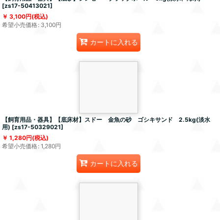
[
zs17-50413021
]
3,100
円
(税込)
希望小売価格
:
3,100
円
カートに入れる
【飼育用品・器具】【底床材】スドー 金魚の砂 ゴシキサンド 2.5kg(淡水
用)
[
zs17-50329021
]
1,280
円
(税込)
希望小売価格
:
1,280
円
カートに入れる