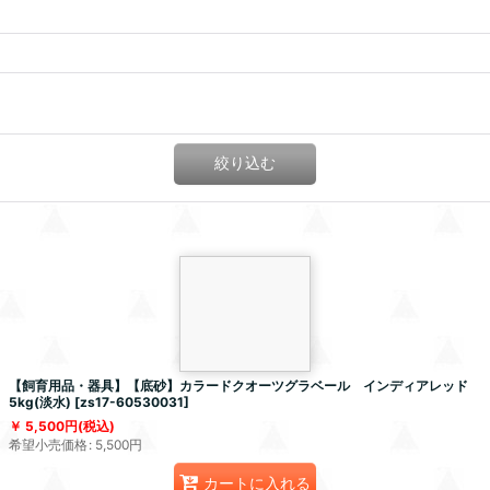
絞り込む
【飼育用品・器具】【底砂】カラードクオーツグラベール インディアレッド
5kg(淡水)
[
zs17-60530031
]
5,500
円
(税込)
希望小売価格
:
5,500
円
カートに入れる