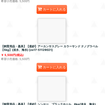
希望小売価格
:
5,500
円
カートに入れる
【飼育用品・器具】【底砂】アーカンサスグレー カラーサンド ナノグラベル
【5kg】(淡水、海水)
[
zs17-51129021
]
5,500
円
(税込)
希望小売価格
:
5,500
円
カートに入れる
【飼育用品・器具】【底砂】シンセー ブラックホール 6kg(淡水、海水)