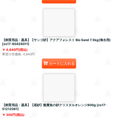
【飼育用品・器具】【サンゴ砂】アクアフォレスト Bio Sand 7.5kg(海水用)
[
zs17-60426011
]
4,840
円
(税込)
希望小売価格
:
4,840
円
カートに入れる
【飼育用品・器具】【底砂】観賞魚の砂クリスタルオレンジ800g
[
zs17-
51212061
]
300
円
(税込)