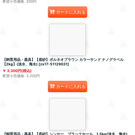
希望小売価格
:
300
円
カートに入れる
【飼育用品・器具】【底砂】ボルネオブラウン カラーサンド ナノグラベル
【2kg】(淡水、海水)
[
zs17-51129031
]
3,300
円
(税込)
希望小売価格
:
3,300
円
カートに入れる
【飼育用品・器具】【底砂】シンセー ブラックホール 1.5kg(淡水、海水)