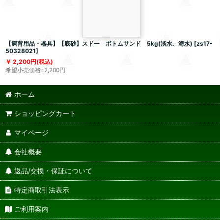
【飼育用品・器具】【底砂】スドー ボトムサンド 5kg(淡水、海水)
[
zs17-
50328021
]
2,200
円
(税込)
希望小売価格
:
2,200
円
ホーム
ショッピングカート
マイページ
会社概要
返品/交換・保証について
特定商取引法表示
ご利用案内