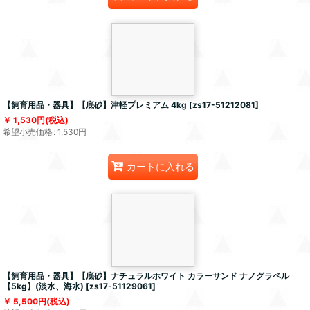
【飼育用品・器具】【底砂】津軽プレミアム 4kg
[
zs17-51212081
]
1,530
円
(税込)
希望小売価格
:
1,530
円
カートに入れる
【飼育用品・器具】【底砂】ナチュラルホワイト カラーサンド ナノグラベル
【5kg】(淡水、海水)
[
zs17-51129061
]
5,500
円
(税込)