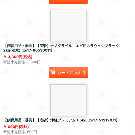
【飼育用品・器具】【底砂】ナノグラベル エビ用スラウェシブラック
2kg(淡水)
[
zs17-60530011
]
3,300
円
(税込)
希望小売価格
:
3,300
円
カートに入れる
【飼育用品・器具】【底砂】津軽プレミアム 1.5kg
[
zs17-51212071
]
690
円
(税込)
希望小売価格
:
690
円