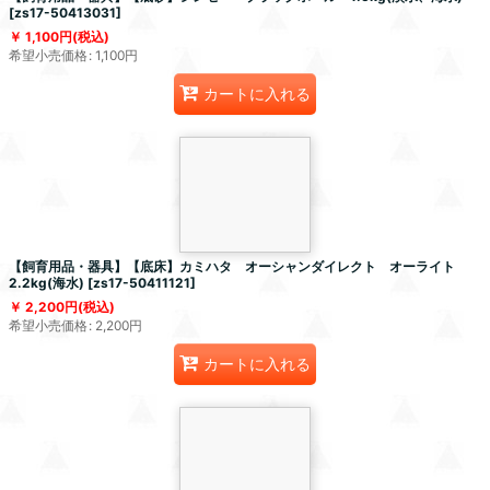
[
zs17-50413031
]
1,100
円
(税込)
希望小売価格
:
1,100
円
カートに入れる
【飼育用品・器具】【底床】カミハタ オーシャンダイレクト オーライト
2.2kg(海水)
[
zs17-50411121
]
2,200
円
(税込)
希望小売価格
:
2,200
円
カートに入れる