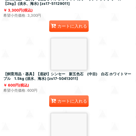
【2kg】(淡水、海水)
[
zs17-51129011
]
3,300
円
(税込)
希望小売価格
:
3,300
円
カートに入れる
【飼育用品・器具】【底砂】シンセー 新五色石 (中目) 白石 ホワイトマー
ブル 1.5kg (淡水、海水)
[
zs17-50413011
]
600
円
(税込)
希望小売価格
:
600
円
カートに入れる