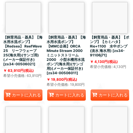
【飼育用品・器具】【海
【飼育用品・器具】【海
【飼育用品・器具】【ポ
水用水流ポンプ】
水用水流ポンプ】
ンプ】【カミハタ】
【Redsea】 ReefWave
【MMC企画】ORCA
Rio+1100 水中ポンプ
25 リーフウェーブ
Minute Stream 2000
(淡水 海水用)
[
zs34-
25(海水用)(サンゴ用)
ミニットストリーム
91106j71
]
(メーカー保証付き)
2000 小型水槽用水流
4,130
円
(税込)
[
zs34-00506021
]
ポンプ(海水用)(サンゴ
希望小売価格
:
4,130
円
用)(メーカー保証付き)
63,910
円
(税込)
[
zs34-00506011
]
希望小売価格
:
63,910
円
19,800
円
(税込)
希望小売価格
:
19,800
円
カートに入れる
カートに入れる
カートに入れる