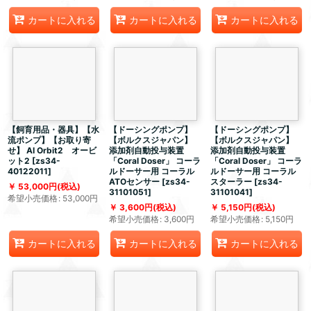
カートに入れる
カートに入れる
カートに入れる
【飼育用品・器具】【水
【ドーシングポンプ】
【ドーシングポンプ】
流ポンプ】【お取り寄
【ボルクスジャパン】
【ボルクスジャパン】
せ】 AI Orbit2 オービ
添加剤自動投与装置
添加剤自動投与装置
ット2
[
zs34-
「Coral Doser」 コーラ
「Coral Doser」 コーラ
40122011
]
ルドーサー用 コーラル
ルドーサー用 コーラル
ATOセンサー
[
zs34-
スターラー
[
zs34-
53,000
円
(税込)
31101051
]
31101041
]
希望小売価格
:
53,000
円
3,600
円
(税込)
5,150
円
(税込)
希望小売価格
:
3,600
円
希望小売価格
:
5,150
円
カートに入れる
カートに入れる
カートに入れる