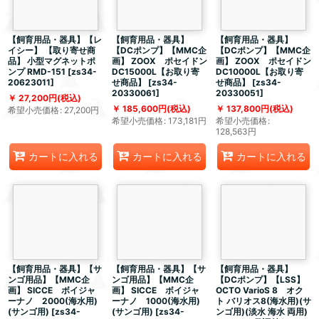
【飼育用品・器具】【レ
【飼育用品・器具】
【飼育用品・器具】
イシー】 【取り寄せ商
【DCポンプ】【MMC企
【DCポンプ】【MMC企
品】 小型マグネットポ
画】 ZOOX ポセイドン
画】 ZOOX ポセイドン
ンプ RMD-151
[
zs34-
DC15000L【お取り寄
DC10000L【お取り寄
20623011
]
せ商品】
[
zs34-
せ商品】
[
zs34-
20330061
]
20330051
]
27,200
円
(税込)
185,600
円
(税込)
137,800
円
(税込)
希望小売価格
:
27,200
円
希望小売価格
:
173,181
円
希望小売価格
:
128,563
円
カートに入れる
カートに入れる
カートに入れる
【飼育用品・器具】【サ
【飼育用品・器具】【サ
【飼育用品・器具】
ンゴ用品】【MMC企
ンゴ用品】【MMC企
【DCポンプ】【LSS】
画】 SICCE ボイジャ
画】 SICCE ボイジャ
OCTO VarioS 8 オク
ーナノ 2000(海水用)
ーナノ 1000(海水用)
ト バリオス8(海水用)(サ
(サンゴ用)
[
zs34-
(サンゴ用)
[
zs34-
ンゴ用)(淡水 海水 両用)