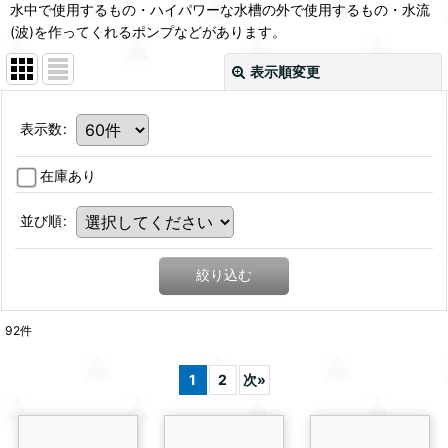
水中で使用するもの・ハイパワーな水槽の外で使用するもの・水流
(波)を作ってくれるポンプなどがあります。
表示順変更
表示数
:
在庫あり
並び順
:
絞り込む
92
件
1
2
次
»