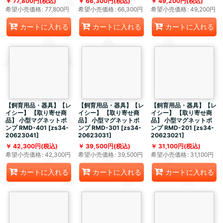
77,800
円
(税込)
66,300
円
(税込)
49,200
円
(税込)
希望小売価格
:
77,800
円
希望小売価格
:
66,300
円
希望小売価格
:
49,200
円
カートに入れる
カートに入れる
カートに入れる
【飼育用品・器具】【レ
【飼育用品・器具】【レ
【飼育用品・器具】【レ
イシー】 【取り寄せ商
イシー】 【取り寄せ商
イシー】 【取り寄せ商
品】 小型マグネットポ
品】 小型マグネットポ
品】 小型マグネットポ
ンプ RMD-401
[
zs34-
ンプ RMD-301
[
zs34-
ンプ RMD-201
[
zs34-
20623041
]
20623031
]
20623021
]
42,300
円
(税込)
39,500
円
(税込)
31,100
円
(税込)
希望小売価格
:
42,300
円
希望小売価格
:
39,500
円
希望小売価格
:
31,100
円
カートに入れる
カートに入れる
カートに入れる