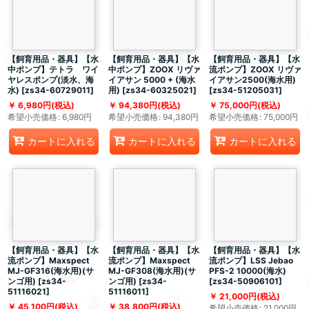
【飼育用品・器具】【水
【飼育用品・器具】【水
【飼育用品・器具】【水
中ポンプ】テトラ ワイ
中ポンプ】ZOOX リヴァ
流ポンプ】ZOOX リヴァ
ヤレスポンプ(淡水、海
イアサン 5000 + (海水
イアサン2500(海水用)
水)
[
zs34-60729011
]
用)
[
zs34-60325021
]
[
zs34-51205031
]
6,980
円
(税込)
94,380
円
(税込)
75,000
円
(税込)
希望小売価格
:
6,980
円
希望小売価格
:
94,380
円
希望小売価格
:
75,000
円
カートに入れる
カートに入れる
カートに入れる
【飼育用品・器具】【水
【飼育用品・器具】【水
【飼育用品・器具】【水
流ポンプ】Maxspect
流ポンプ】Maxspect
流ポンプ】LSS Jebao
MJ-GF316(海水用)(サ
MJ-GF308(海水用)(サ
PFS-2 10000(海水)
ンゴ用)
[
zs34-
ンゴ用)
[
zs34-
[
zs34-50906101
]
51116021
]
51116011
]
21,000
円
(税込)
45,100
円
(税込)
38,800
円
(税込)
希望小売価格
:
21,000
円