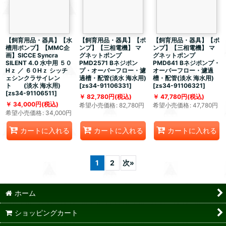
【飼育用品・器具】【水
【飼育用品・器具】【ポ
【飼育用品・器具】【ポ
槽用ポンプ】【MMC企
ンプ】【三相電機】 マ
ンプ】【三相電機】 マ
画】SICCE Syncra
グネットポンプ
グネットポンプ
SILENT 4.0 水中用 ５０
PMD2571 Bネジポン
PMD641 Bネジポンプ・
Hｚ ／ ６０Hｚ シッチ
プ・オーバーフロー・濾
オーバーフロー・濾過
ェシンクラサイレン
過槽・配管(淡水 海水用)
槽・配管(淡水 海水用)
ト (淡水 海水用)
[
zs34-91106331
]
[
zs34-91106321
]
[
zs34-91106511
]
82,780
円
(税込)
47,780
円
(税込)
34,000
円
(税込)
希望小売価格
:
82,780
円
希望小売価格
:
47,780
円
希望小売価格
:
34,000
円
カートに入れる
カートに入れる
カートに入れる
1
2
次
»
ホーム
ショッピングカート