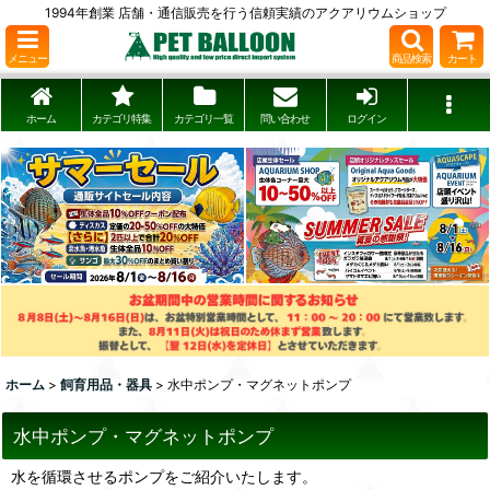
1994年創業 店舗・通信販売を行う信頼実績のアクアリウムショップ
メニュー
商品検索
カート
ホーム
カテゴリ特集
カテゴリ一覧
問い合わせ
ログイン
ホーム
>
飼育用品・器具
>
水中ポンプ・マグネットポンプ
水中ポンプ・マグネットポンプ
水を循環させるポンプをご紹介いたします。