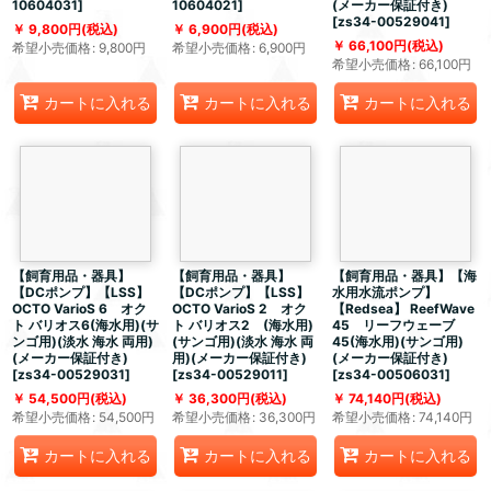
10604031
]
10604021
]
(メーカー保証付き)
[
zs34-00529041
]
9,800
円
(税込)
6,900
円
(税込)
66,100
円
(税込)
希望小売価格
:
9,800
円
希望小売価格
:
6,900
円
希望小売価格
:
66,100
円
カートに入れる
カートに入れる
カートに入れる
【飼育用品・器具】
【飼育用品・器具】
【飼育用品・器具】【海
【DCポンプ】【LSS】
【DCポンプ】【LSS】
水用水流ポンプ】
OCTO VarioS 6 オク
OCTO VarioS 2 オク
【Redsea】 ReefWave
ト バリオス6(海水用)(サ
ト バリオス2 (海水用)
45 リーフウェーブ
ンゴ用)(淡水 海水 両用)
(サンゴ用)(淡水 海水 両
45(海水用)(サンゴ用)
(メーカー保証付き)
用)(メーカー保証付き)
(メーカー保証付き)
[
zs34-00529031
]
[
zs34-00529011
]
[
zs34-00506031
]
54,500
円
(税込)
36,300
円
(税込)
74,140
円
(税込)
希望小売価格
:
54,500
円
希望小売価格
:
36,300
円
希望小売価格
:
74,140
円
カートに入れる
カートに入れる
カートに入れる