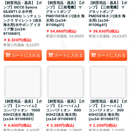
【飼育用品・器具】【ポ
【飼育用品・器具】【ポ
【飼育用品・器具】【ポ
ンプ】SICCE Syncra
ンプ】【三相電機】 マ
ンプ】【三相電機】 マ
SILENT1.0 水中用
グネットポンプ
グネットポンプ
50Hz60Hz シッチェ シ
PMD1561Bネジ(淡水 海
PMD581Bネジ(淡水 海
ンクラ サイレント (淡水
水用)
[
zs34-
水用)
[
zs34-
海水用)水中ポンプ イタ
91106g51
]
91106g41
]
リア製
[
zs34-
54,660
円
(税込)
39,630
円
(税込)
91106i61
]
希望小売価格
:
54,660
円
希望小売価格
:
39,630
円
8,320
円
(税込)
希望小売価格
:
8,320
円
カートに入れる
カートに入れる
カートに入れる
【飼育用品・器具】【ポ
【飼育用品・器具】【ポ
【飼育用品・器具】【ポ
ンプ】【エーハイム】
ンプ】【エーハイム】
ンプ】【エーハイム】
コンパクトオン 1000
コンパクトオン 600
コンパクトオン 300
60HZ(淡水 海水用)
60HZ(淡水 海水用)
60HZ(淡水 海水用)
[
zs34-91106991
]
[
zs34-91106981
]
[
zs34-91106971
]
4,400
円
(税込)
3,380
円
(税込)
2,200
円
(税込)
希望小売価格
:
4,400
円
希望小売価格
:
3,380
円
希望小売価格
:
2,200
円