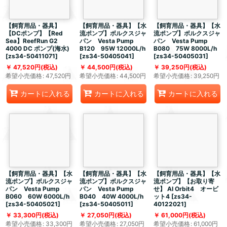
【飼育用品・器具】
【飼育用品・器具】【水
【飼育用品・器具】【水
【DCポンプ】【Red
流ポンプ】ボルクスジャ
流ポンプ】ボルクスジャ
Sea】ReefRun G2
パン Vesta Pump
パン Vesta Pump
4000 DC ポンプ(海水)
B120 95W 12000L/h
B080 75W 8000L/h
[
zs34-50411071
]
[
zs34-50405041
]
[
zs34-50405031
]
47,520
円
(税込)
44,500
円
(税込)
39,250
円
(税込)
希望小売価格
:
47,520
円
希望小売価格
:
44,500
円
希望小売価格
:
39,250
円
カートに入れる
カートに入れる
カートに入れる
【飼育用品・器具】【水
【飼育用品・器具】【水
【飼育用品・器具】【水
流ポンプ】ボルクスジャ
流ポンプ】ボルクスジャ
流ポンプ】【お取り寄
パン Vesta Pump
パン Vesta Pump
せ】 AI Orbit4 オービ
B060 60W 6000L/h
B040 40W 4000L/h
ット4
[
zs34-
[
zs34-50405021
]
[
zs34-50405011
]
40122021
]
33,300
円
(税込)
27,050
円
(税込)
61,000
円
(税込)
希望小売価格
:
33,300
円
希望小売価格
:
27,050
円
希望小売価格
:
61,000
円