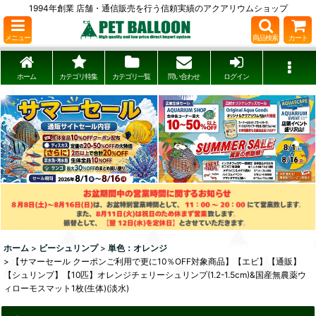
1994年創業 店舗・通信販売を行う信頼実績のアクアリウムショップ
メニュー
商品検索
カート
ホーム
カテゴリ特集
カテゴリ一覧
問い合わせ
ログイン
ホーム
>
ビーシュリンプ
>
単色：オレンジ
>
【サマーセール クーポンご利用で更に10％OFF対象商品】【エビ】【通販】
【シュリンプ】【10匹】オレンジチェリーシュリンプ(1.2-1.5cm)&国産無農薬ウ
ィローモスマット1枚(生体)(淡水)