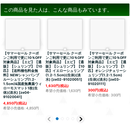
この商品を見た人は、こんな商品もみています。
【サマーセール クーポ
【サマーセール クーポ
【サマーセール クーポ
ンご利用で更に10％OFF
ンご利用で更に10％OFF
ンご利用で更に10％OFF
対象商品】【エビ】【通
対象商品】【エビ】【通
対象商品】【エビ】【通
販】【シュリンプ】【10
販】【シュリンプ】【10
販】【シュリンプ】【1
匹】【送料梱包料金無
匹】イエローシュリンプ
匹】オレンジチェリーシ
料】NEWシャンパンブ
(1.2-1.5cm)(生体)(淡
ュリンプ(1.2-1.5cm)
ルーシュリンプ(1.2-
水)
[
ze02-91020051
]
(生体)(淡水)
[
ze03-
1.5cm)&国産無農薬ウィ
91020111
]
1,630
円
(税込)
ローモスマット1枚(生
300
円
(税込)
希望小売価格
:
1,630
円
体)(淡水)
[
ze04-
希望小売価格
:
300
円
91020041
]
4,850
円
(税込)
希望小売価格
:
4,850
円