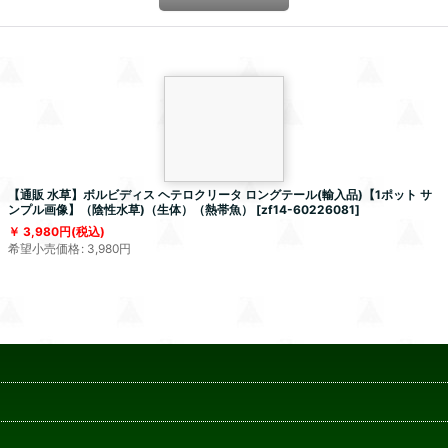
【通販 水草】ボルビディス ヘテロクリータ ロングテール(輸入品)【1ポット サ
ンプル画像】（陰性水草)（生体）（熱帯魚）
[
zf14-60226081
]
3,980
円
(税込)
希望小売価格
:
3,980
円