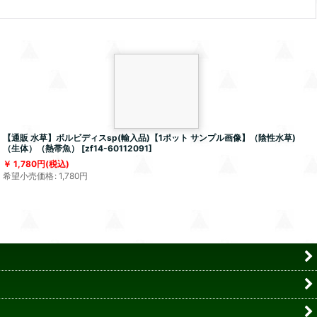
【通販 水草】ボルビディスsp(輸入品)【1ポット サンプル画像】（陰性水草)
（生体）（熱帯魚）
[
zf14-60112091
]
1,780
円
(税込)
希望小売価格
:
1,780
円