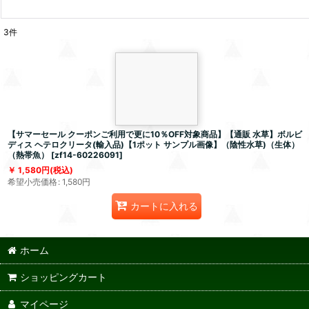
3
件
【サマーセール クーポンご利用で更に10％OFF対象商品】【通販 水草】ボルビ
ディス ヘテロクリータ(輸入品)【1ポット サンプル画像】（陰性水草)（生体）
（熱帯魚）
[
zf14-60226091
]
1,580
円
(税込)
希望小売価格
:
1,580
円
カートに入れる
ホーム
ショッピングカート
マイページ