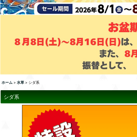
ホーム
>
水草
>
シダ系
シダ系