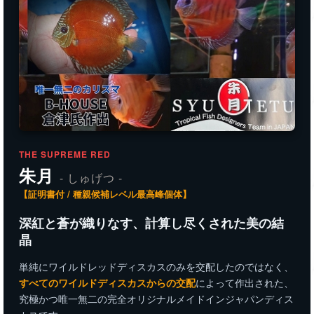
THE SUPREME RED
朱月
- しゅげつ -
【証明書付 / 種親候補レベル最高峰個体】
深紅と蒼が織りなす、計算し尽くされた美の結
晶
単純にワイルドレッドディスカスのみを交配したのではなく、
すべてのワイルドディスカスからの交配
によって作出された、
究極かつ唯一無二の完全オリジナルメイドインジャパンディス