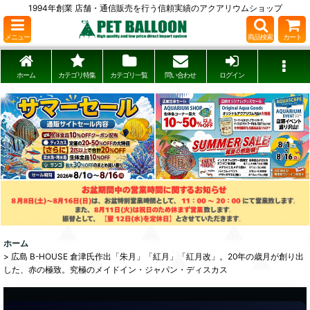
1994年創業 店舗・通信販売を行う信頼実績のアクアリウムショップ
メニュー
商品検索
カート
ホーム
カテゴリ特集
カテゴリ一覧
問い合わせ
ログイン
ホーム
>
広島 B-HOUSE 倉津氏作出「朱月」「紅月」「紅月改」。20年の歳月が創り出
した、赤の極致。究極のメイドイン・ジャパン・ディスカス