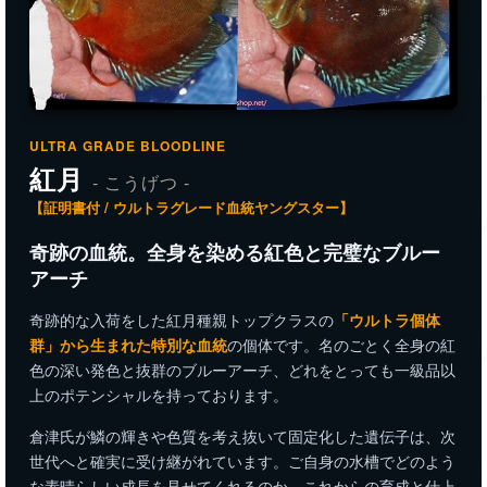
ULTRA GRADE BLOODLINE
紅月
- こうげつ -
【証明書付 / ウルトラグレード血統ヤングスター】
奇跡の血統。全身を染める紅色と完璧なブルー
アーチ
奇跡的な入荷をした紅月種親トップクラスの
「ウルトラ個体
群」から生まれた特別な血統
の個体です。名のごとく全身の紅
色の深い発色と抜群のブルーアーチ、どれをとっても一級品以
上のポテンシャルを持っております。
倉津氏が鱗の輝きや色質を考え抜いて固定化した遺伝子は、次
世代へと確実に受け継がれています。ご自身の水槽でどのよう
な素晴らしい成長を見せてくれるのか、これからの育成と仕上