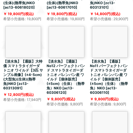
(生体)(熱帯魚)NKO
(生体)(熱帯魚)NKO
魚)NKO
[
zc13-
[
ac13-60618020
]
[
ac13-60617010
]
60313101
]
19,800
円
(税込)
19,800
円
(税込)
14,800
円
(税込)
希望小売価格
:
19,800
円
希望小売価格
:
19,800
円
希望小売価格
:
29,900
円
【淡水魚】【通販】大特
【淡水魚】【通販】
【淡水魚】【通販】
価 スマトラタイガーダ
No12 パーフェクトバン
No11 パーフェクトバン
トニオ ワイルド【3匹 サ
ド スマトラタイガーダ
ド スマトラタイガーダ
ンプル画像】(±4-5cm)
トニオ パレンバン産 ワ
トニオ パレンバン産 ワ
(大型魚)(生体)(熱帯
イルド【個体販売】
イルド【個体販売】
魚)NKO
[
zc13-
(±5cm)（生体）（熱帯
(±5cm)（生体）（熱帯
60313091
]
魚）NKO
[
ac13-
魚）NKO
[
ac13-
60306120
]
60306110
]
12,800
円
(税込)
9,800
円
(税込)
9,800
円
(税込)
希望小売価格
:
17,940
円
希望小売価格
:
9,800
円
希望小売価格
:
9,800
円