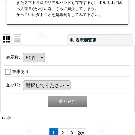
またスマトラ産のリアルバンドも存在するが、ボルネオに比
べ入荷量が少ない為、さらに減少してしまう。
かっこいいダトニオを是非飼育してみて下さい。
表示順変更
表示数
:
在庫あり
並び順
:
絞り込む
128
件
1
2
3
次
»