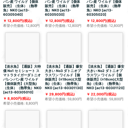
バン産 ワイルド【個体
バン産 ワイルド【個体
バン産 ワイルド【個体
販売】（生体）（熱帯
販売】（生体）（熱帯
販売】（生体）（熱帯
魚）NKO
[
ac13-
魚）NKO
[
ac13-
魚）NKO
[
ac13-
60305040
]
60305030
]
60305020
]
12,800
円
(税込)
12,800
円
(税込)
12,800
円
(税込)
希望小売価格
:
12,800
円
希望小売価格
:
12,800
円
希望小売価格
:
12,800
円
【淡水魚】【通販】大特
【淡水魚】【通販】爆安
【淡水魚】【通販】爆安
価 No1 セミショート ス
大きい No3 ダトニオプ
大きい No2 ダトニオプ
マトラタイガーダトニオ
ラスワン ワイルド【個
ラスワン ワイルド【個
パレンバン産 ワイルド
体販売】(±19cm)(大型
体販売】(±16cm)(大型
【個体販売】(大型魚)
魚)（生体）（熱帯魚）
魚)（生体）（熱帯魚）
（生体）（熱帯魚）NKO
NKO
[
ac13-60301130
]
NKO
[
ac13-60301120
]
[
ac13-60305010
]
29,800
円
(税込)
22,000
円
(税込)
8,800
円
(税込)
希望小売価格
:
59,800
円
希望小売価格
:
59,800
円
希望小売価格
:
8,800
円