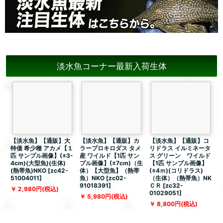
淡水魚コーナー最新入荷生体
【淡水魚】【通販】大
【淡水魚】【通販】カ
【淡水魚】【通販】コ
特価 希少種 アカメ【１
ラープロキロダス タメ
リドラス イルミネータ
匹 サンプル画像】(±3-
産 ワイルド【1匹 サン
ス グリーン ワイルド
4cm)(大型魚)(生体)
プル画像】(±7cm)（生
【1匹 サンプル画像】
(熱帯魚)NKO
[
zc42-
体）【大型魚】（熱帯
(±4ｍ)(コリドラス)
51004011
]
魚）NKO
[
zc02-
（生体）（熱帯魚）NK
91018391
]
ＣＲ
[
zc32-
[
2,980
円
(税込)
01029051
]
5,980
円
(税込)
8,800
円
(税込)