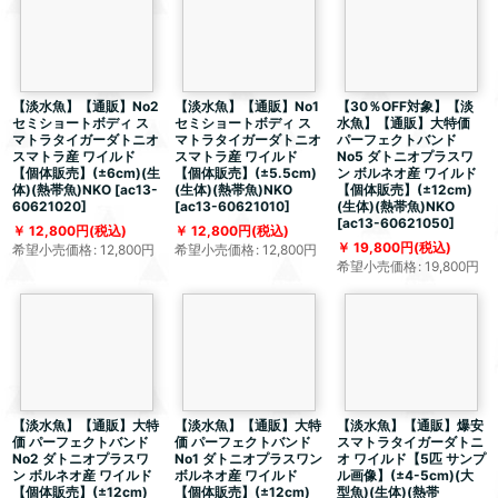
【淡水魚】【通販】No2
【淡水魚】【通販】No1
【30％OFF対象】【淡
セミショートボディ ス
セミショートボディ ス
水魚】【通販】大特価
マトラタイガーダトニオ
マトラタイガーダトニオ
パーフェクトバンド
スマトラ産 ワイルド
スマトラ産 ワイルド
No5 ダトニオプラスワ
【個体販売】(±6cm)(生
【個体販売】(±5.5cm)
ン ボルネオ産 ワイルド
体)(熱帯魚)NKO
[
ac13-
(生体)(熱帯魚)NKO
【個体販売】(±12cm)
60621020
]
[
ac13-60621010
]
(生体)(熱帯魚)NKO
[
ac13-60621050
]
12,800
円
(税込)
12,800
円
(税込)
19,800
円
(税込)
希望小売価格
:
12,800
円
希望小売価格
:
12,800
円
希望小売価格
:
19,800
円
【淡水魚】【通販】大特
【淡水魚】【通販】大特
【淡水魚】【通販】爆安
価 パーフェクトバンド
価 パーフェクトバンド
スマトラタイガーダトニ
No2 ダトニオプラスワ
No1 ダトニオプラスワン
オ ワイルド【5匹 サンプ
ン ボルネオ産 ワイルド
ボルネオ産 ワイルド
ル画像】(±4-5cm)(大
【個体販売】(±12cm)
【個体販売】(±12cm)
型魚)(生体)(熱帯