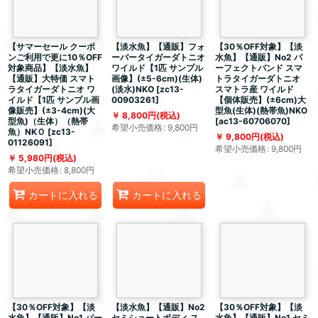
【サマーセール クーポ
【淡水魚】【通販】フォ
【30％OFF対象】【淡
ンご利用で更に10％OFF
ーバータイガーダトニオ
水魚】【通販】No2 パ
対象商品】【淡水魚】
ワイルド【1匹 サンプル
ーフェクトバンド スマ
【通販】大特価 スマト
画像】(±5-6cm)(生体)
トラタイガーダトニオ
ラタイガーダトニオ ワ
(淡水)NKO
[
zc13-
スマトラ産 ワイルド
イルド【1匹 サンプル画
00903261
]
【個体販売】(±6cm)大
像販売】(±3-4cm)(大
型魚(生体)(熱帯魚)NKO
8,800
円
(税込)
型魚)（生体）（熱帯
[
ac13-60706070
]
希望小売価格
:
9,800
円
魚）NKＯ
[
zc13-
9,800
円
(税込)
01126091
]
希望小売価格
:
9,800
円
5,980
円
(税込)
希望小売価格
:
8,800
円
カートに入れる
カートに入れる
【30％OFF対象】【淡
【淡水魚】【通販】No2
【30％OFF対象】【淡
水魚】【通販】No1 パー
セミショートボディ ス
水魚】【通販】No1 セミ