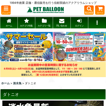
1994年創業 店舗・通信販売を行う信頼実績のアクアリウムショップ
メニュー
商品検索
カート
ホーム
カテゴリ特集
カテゴリ一覧
問い合わせ
ログイン
ホーム
>
淡水魚
>
ダトニオ
ダトニオ