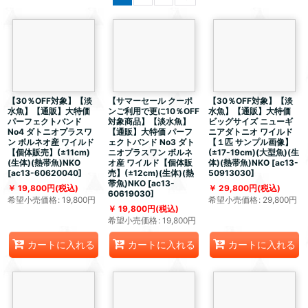
【30％OFF対象】【淡
【サマーセール クーポ
【30％OFF対象】【淡
水魚】【通販】大特価
ンご利用で更に10％OFF
水魚】【通販】大特価
パーフェクトバンド
対象商品】【淡水魚】
ビッグサイズ ニューギ
No4 ダトニオプラスワ
【通販】大特価 パーフ
ニアダトニオ ワイルド
ン ボルネオ産 ワイルド
ェクトバンド No3 ダト
【１匹 サンプル画像】
【個体販売】(±11cm)
ニオプラスワン ボルネ
(±17-19cm)(大型魚)(生
(生体)(熱帯魚)NKO
オ産 ワイルド【個体販
体)(熱帯魚)NKO
[
ac13-
[
ac13-60620040
]
売】(±12cm)(生体)(熱
50913030
]
帯魚)NKO
[
ac13-
19,800
円
(税込)
29,800
円
(税込)
60619030
]
希望小売価格
:
19,800
円
希望小売価格
:
29,800
円
19,800
円
(税込)
希望小売価格
:
19,800
円
カートに入れる
カートに入れる
カートに入れる