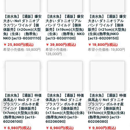
【淡水魚】【通販】爆安
【淡水魚】【通販】爆安
【淡水魚】【通販】爆安
大きい No1 ダトニオプ
大きい ダトニオリアル
大きい ダトニオリアル
ラスワン ワイルド【個
バンド ワイルド【個体
バンド ワイルド【個体
体販売】(±20cm)(大型
販売】(±19cm)(大型魚)
販売】(±21cm)(大型魚)
魚)（生体）（熱帯魚）
（生体）（熱帯魚）NKO
(生体)(熱帯魚)NKO
NKO
[
ac13-60301110
]
[
ac13-60301100
]
[
ac13-60209150
]
25,800
円
(税込)
39,800
円
(税込)
19,800
円
(税込)
希望小売価格
:
59,800
円
希望小売価格
:
希望小売価格
:
19,800
円
128,000
円
【淡水魚】【通販】特価
【淡水魚】【通販】特価
【淡水魚】【通販】特価
体高あり No3 ダトニオ
体高あり No2 ダトニオ
体高あり No1 ダトニオ
プラスワン ボルネオ産
プラスワン ボルネオ産
プラスワン ボルネオ産
ワイルド【個体販売】
ワイルド【個体販売】
ワイルド【個体販売】
(±7cm)(大型魚)(生体)
(±7.5cm)(大型魚)(生体)
(±11cm)(大型魚)(生体)
(熱帯魚)NKO
[
ac13-
(熱帯魚)NKO
[
ac13-
(熱帯魚)NKO
[
ac13-
60206100
]
60206090
]
60206080
]
6,980
円
(税込)
6,980
円
(税込)
9,800
円
(税込)