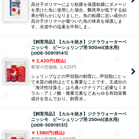
高分子ポリマーにより粘膜を保護粘膜にダメージ
を受けた魚に使用した場合、斃死率が低下する結
果が明らかになりました。魚の粘膜に近い成分の
高分子ポリマーが傷ついた魚の体表を保護しま
す。水道中の塩素を中和しま…
【飼育用品】【カルキ抜き】ジクラウォーターベ
ニッシモ ビーシュリンプ用 500ml(淡水用)
[
zt06-50919141
]
2,420
円
(税込)
希望小売価格
:
2,420
円
シュリンプなどの甲殻類の飼育に…甲殻類にとっ
て水質の維持はとても重要なことです。主成分の
「海洋性珪藻土」はろ過バクテリアに必要なミネ
ラル・アミノ酸・微量元素などあらゆる有効栄養
成分を含んでおり、飼育水…
【飼育用品】【カルキ抜き】ジクラウォーターベ
ニッシモ ビーシュリンプ用 250ml(淡水用)
[
zt06-50919131
]
1,560
円
(税込)
希望小売価格
:
1,560
円