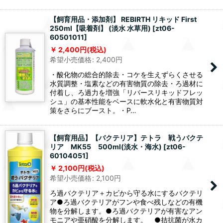
【飼育用品・添加剤】 REBIRTH リキッド First
250ml【吸着剤】 (淡水 水草用)
[
zt06-
60501011
]
2,400
円
(税込)
希望小売価格
:
2,400
円
・酸化物の総合的除去・コケを生えずらくさせる
水質調整・塩素などの有害物質の除去・ろ過材に
付着し、ろ過力を増強「リバースリキッドフレッ
シュ」の基本性能をベースに軟水化と有害物質対
策をさらにブースト。・P…
【飼育用品】【バクテリア】テトラ 戦うバクテ
リア MK55 500ml(淡水・海水)
[
zt06-
60104051
]
2,100
円
(税込)
希望小売価格
:
2,100
円
ろ過バクテリア＋カビから守る水にするバクテリ
ア●ろ過バクテリアがフンや食べ残しなどの有機
物を分解します。●ろ過バクテリアが有害なアン
モニアや亜硝酸を分解します。 ●拮抗菌が水カ