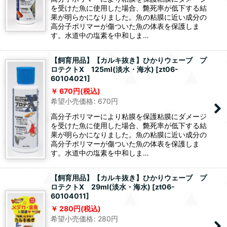
を受けた魚に使用した場合、斃死率が低下する結
果が明らかになりました。魚の粘膜に近い成分の
高分子ポリマーが傷ついた魚の体表を保護しま
す。水道中の塩素を中和しま…
【飼育用品】【カルキ抜き】ひかりウェーブ プ
ロテクトX 125ml(淡水・海水)
[
zt06-
60104021
]
670
円
(税込)
希望小売価格
:
670
円
高分子ポリマーにより粘膜を保護粘膜にダメージ
を受けた魚に使用した場合、斃死率が低下する結
果が明らかになりました。魚の粘膜に近い成分の
高分子ポリマーが傷ついた魚の体表を保護しま
す。水道中の塩素を中和しま…
【飼育用品】【カルキ抜き】ひかりウェーブ プ
ロテクトX 29ml(淡水・海水)
[
zt06-
60104011
]
280
円
(税込)
希望小売価格
:
280
円