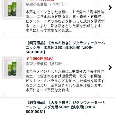
希望小売価格
:
2,420
円
水草をメインとした水槽に…主成分の「海洋性珪
藻土」に含まれる有効微量元素・鉄分・有機酸・
ビタミン・ミネラルなどを抽出した成分を吸収す
ることにより、活き活きとした葉を形成します。
水草にとって重要な光合成…
【飼育用品】【カルキ抜き】ジクラウォーターベ
ニッシモ 水草用 250ml(淡水用)
[
zt06-
50919091
]
1,560
円
(税込)
希望小売価格
:
1,560
円
水草をメインとした水槽に…主成分の「海洋性珪
藻土」に含まれる有効微量元素・鉄分・有機酸・
ビタミン・ミネラルなどを抽出した成分を吸収す
ることにより、活き活きとした葉を形成します。
水草にとって重要な光合成…
【飼育用品】【カルキ抜き】ジクラウォーターベ
ニッシモ メダカ用 500ml(淡水用)
[
zt06-
50919081
]