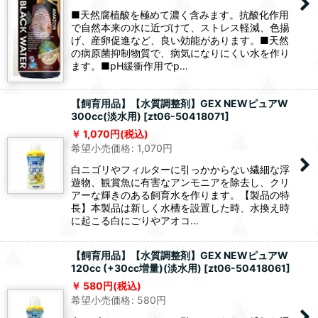
■天然腐植酸を極めて濃く含みます。抗酸化作用
で自然本来の水に近づけて、ストレス軽減、色揚
げ、産卵促進など、良い効能があります。■天然
の病原菌抑制物質で、病気になりにくい水を作り
ます。■pH緩衝作用でp…
【飼育用品】【水質調整剤】GEX NEWピュアW
300cc(淡水用)
[
zt06-50418071
]
1,070
円
(税込)
希望小売価格
:
1,070
円
白ニゴリやフィルターに引っかからない繊細な浮
遊物、観賞魚に有害なアンモニアを除去し、クリ
アーな輝きのある飼育水を作ります。【製品の特
長】本製品は新しく水槽を設置した時、水換え時
に起こる白にごりやアオコ…
【飼育用品】【水質調整剤】GEX NEWピュアW
120cc (+30cc増量)(淡水用)
[
zt06-50418061
]
580
円
(税込)
希望小売価格
:
580
円