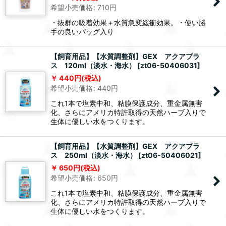
希望小売価格
:
710
円
・抜群の吸着効果＋水質急変緩衝効果。・使い勝
手の良いバッグ入り
【飼育用品】【水質調整剤】GEX アクアプラ
ス 120ml（淡水・海水）
[
zt06-50406031
]
440
円
(税込)
希望小売価格
:
440
円
これ1本で塩素中和、粘膜保護成分、重金属無害
化、さらにアメリカ特許取得の天然ハーブ入りで
生体に優しい水をつくります。
【飼育用品】【水質調整剤】GEX アクアプラ
ス 250ml（淡水・海水）
[
zt06-50406021
]
650
円
(税込)
希望小売価格
:
650
円
これ1本で塩素中和、粘膜保護成分、重金属無害
化、さらにアメリカ特許取得の天然ハーブ入りで
生体に優しい水をつくります。