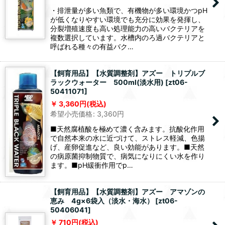
・排泄量が多い魚類で、有機物が多い環境かつpH
が低くなりやすい環境でも充分に効果を発揮し、
分裂増殖速度も高い処理能力の高いバクテリアを
複数選択しています。水槽内のろ過バクテリアと
呼ばれる種々の有益バク…
【飼育用品】【水質調整剤】アズー トリプルブ
ラックウォーター 500ml(淡水用)
[
zt06-
50411071
]
3,360
円
(税込)
希望小売価格
:
3,360
円
■天然腐植酸を極めて濃く含みます。抗酸化作用
で自然本来の水に近づけて、ストレス軽減、色揚
げ、産卵促進など、良い効能があります。■天然
の病原菌抑制物質で、病気になりにくい水を作り
ます。■pH緩衝作用でp…
【飼育用品】【水質調整剤】アズー アマゾンの
恵み 4g×6袋入（淡水・海水）
[
zt06-
50406041
]
710
円
(税込)