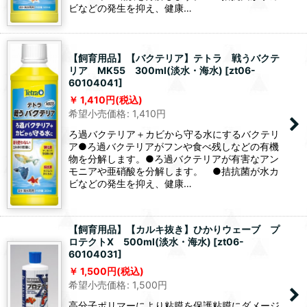
ビなどの発生を抑え、健康…
【飼育用品】【バクテリア】テトラ 戦うバクテ
リア MK55 300ml(淡水・海水)
[
zt06-
60104041
]
1,410
円
(税込)
希望小売価格
:
1,410
円
ろ過バクテリア＋カビから守る水にするバクテリ
ア●ろ過バクテリアがフンや食べ残しなどの有機
物を分解します。●ろ過バクテリアが有害なアン
モニアや亜硝酸を分解します。 ●拮抗菌が水カ
ビなどの発生を抑え、健康…
【飼育用品】【カルキ抜き】ひかりウェーブ プ
ロテクトX 500ml(淡水・海水)
[
zt06-
60104031
]
1,500
円
(税込)
希望小売価格
:
1,500
円
高分子ポリマーにより粘膜を保護粘膜にダメージ