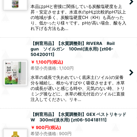
本品はpHと密接に関係している炭酸塩硬度を上
昇・安定させます。水道水のpHは比較的pH7以上
の地域が多く、炭酸塩硬度CH（KH）も高かった
り、低かったり様々です。pHが高い場合、酸を入
れ下げる方法もあ…
【飼育用品】【水質調整剤】RIVERA Roil
gun ソイルガン 100ml(淡水用)
[
zt06-
50420011
]
1,100
円
(税込)
希望小売価格
:
1,100
円
水草の成長で失われていく底床土(ソイル)の栄養
分を補給し、根からすばやく吸収させます。水草
の成長が遅いと感じる時や、元気のない時、トリ
ミング後などに、水草の根元付近のソイルに直接
注入してください。リキ…
【飼育用品】【水質調整剤】GEX ベストリキッド
W 300ml(淡水用)
[
zt06-50418111
]
900
円
(税込)
希望小売価格
:
900
円