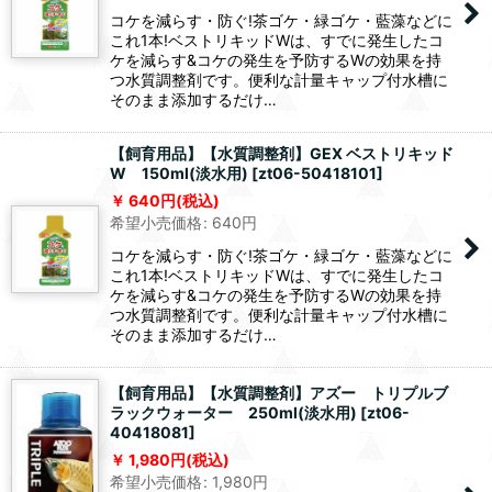
コケを減らす・防ぐ!茶ゴケ・緑ゴケ・藍藻などに
これ1本!ベストリキッドWは、すでに発生したコ
ケを減らす&コケの発生を予防するWの効果を持
つ水質調整剤です。便利な計量キャップ付水槽に
そのまま添加するだけ…
【飼育用品】【水質調整剤】GEX ベストリキッド
W 150ml(淡水用)
[
zt06-50418101
]
640
円
(税込)
希望小売価格
:
640
円
コケを減らす・防ぐ!茶ゴケ・緑ゴケ・藍藻などに
これ1本!ベストリキッドWは、すでに発生したコ
ケを減らす&コケの発生を予防するWの効果を持
つ水質調整剤です。便利な計量キャップ付水槽に
そのまま添加するだけ…
【飼育用品】【水質調整剤】アズー トリプルブ
ラックウォーター 250ml(淡水用)
[
zt06-
40418081
]
1,980
円
(税込)
希望小売価格
:
1,980
円