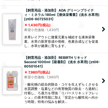
【飼育用品・添加剤】 ADA グリーンブライテ
ィ・ミネラル 180ml【液体栄養素】(淡水 水草用)
[
zt06-60725031
]
1,430
円
(税込)
希望小売価格
:
1,430
円
水草レイアウトに微量元素を補給する液体栄養
素。水草の新芽形成や発根、色素合成などを促進
し、水草が健康に育ちます。
【飼育用品・添加剤】 REBIRTH リキッド
Second 1000ml【吸着剤】 (淡水 水草用)
[
zt06-
60501041
]
7,980
円
(税込)
希望小売価格
:
7,980
円
・酸化物の総合的除去・コケを生えずらくさせる
水質調整・塩素などの有害物質の除去・ろ過材に
付着し、ろ過力を増強「リバースリキッドフレッ
シュ」の基本性能に加え「安定から酸性化へ向か
う時期」特有の悩みを解決…