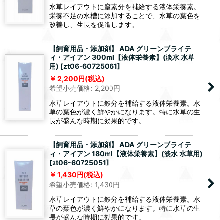
水草レイアウトに窒素分を補給する液体栄養素。
栄養不足の水槽に添加することで、水草の葉色を
改善し、生長を促進します。
【飼育用品・添加剤】 ADA グリーンブライテ
ィ・アイアン 300ml【液体栄養素】(淡水 水草
用)
[
zt06-60725061
]
2,200
円
(税込)
希望小売価格
:
2,200
円
水草レイアウトに鉄分を補給する液体栄養素。水
草の葉色が濃く鮮やかになります。特に水草の生
長が盛んな時期に効果的です。
【飼育用品・添加剤】 ADA グリーンブライテ
ィ・アイアン 180ml【液体栄養素】(淡水 水草用)
[
zt06-60725051
]
1,430
円
(税込)
希望小売価格
:
1,430
円
水草レイアウトに鉄分を補給する液体栄養素。水
草の葉色が濃く鮮やかになります。特に水草の生
長が盛んな時期に効果的です。