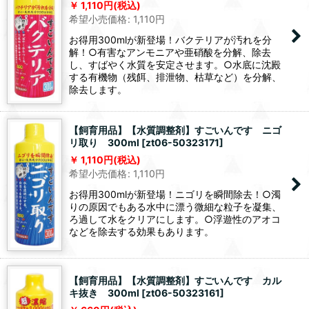
1,110
円
(税込)
希望小売価格
:
1,110
円
お得用300mlが新登場！バクテリアが汚れを分
解！○有害なアンモニアや亜硝酸を分解、除去
し、すばやく水質を安定させます。○水底に沈殿
する有機物（残餌、排泄物、枯草など）を分解、
除去します。
【飼育用品】【水質調整剤】すごいんです ニゴ
リ取り 300ml
[
zt06-50323171
]
1,110
円
(税込)
希望小売価格
:
1,110
円
お得用300mlが新登場！ニゴリを瞬間除去！○濁
りの原因でもある水中に漂う微細な粒子を凝集、
ろ過して水をクリアにします。○浮遊性のアオコ
などを除去する効果もあります。
【飼育用品】【水質調整剤】すごいんです カル
キ抜き 300ml
[
zt06-50323161
]