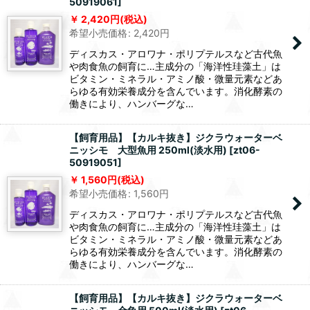
50919061
]
2,420
円
(税込)
希望小売価格
:
2,420
円
ディスカス・アロワナ・ポリプテルスなど古代魚
や肉食魚の飼育に…主成分の「海洋性珪藻土」は
ビタミン・ミネラル・アミノ酸・微量元素などあ
らゆる有効栄養成分を含んでいます。消化酵素の
働きにより、ハンバーグな…
【飼育用品】【カルキ抜き】ジクラウォーターベ
ニッシモ 大型魚用 250ml(淡水用)
[
zt06-
50919051
]
1,560
円
(税込)
希望小売価格
:
1,560
円
ディスカス・アロワナ・ポリプテルスなど古代魚
や肉食魚の飼育に…主成分の「海洋性珪藻土」は
ビタミン・ミネラル・アミノ酸・微量元素などあ
らゆる有効栄養成分を含んでいます。消化酵素の
働きにより、ハンバーグな…
【飼育用品】【カルキ抜き】ジクラウォーターベ