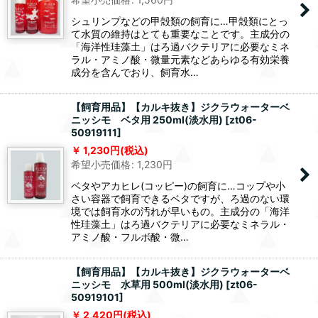
シュリンプなどの甲殻類の飼育に…甲殻類にとっ
て水質の維持はとても重要なことです。主成分の
「海洋性珪藻土」はろ過バクテリアに必要なミネ
ラル・アミノ酸・微量元素などあらゆる有効栄養
成分を含んでおり、飼育水…
【飼育用品】【カルキ抜き】ジクラウォーターベ
ニッシモ ベタ用 250ml(淡水用)
[
zt06-
50919111
]
1,230
円
(税込)
希望小売価格
:
1,230
円
ベタやアカヒレ(コッピー)の飼育に…コップや小
さい容器で飼育できるベタですが、ろ過のない環
境では飼育水の汚れが早いもの。主成分の「海洋
性珪藻土」はろ過バクテリアに必要なミネラル・
アミノ酸・フルボ酸・微…
【飼育用品】【カルキ抜き】ジクラウォーターベ
ニッシモ 水草用 500ml(淡水用)
[
zt06-
50919101
]
2,420
円
(税込)