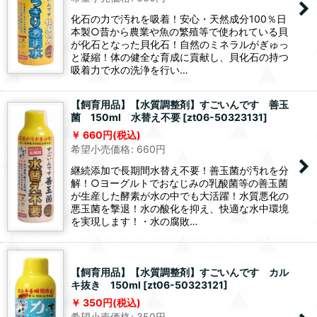
化石の力で汚れを吸着！安心・天然成分100％日
本製○昔から農業や魚の繁殖等で使われている貝
が化石となった貝化石！自然のミネラルがぎゅっ
と凝縮！体の健全な育成に貢献し、貝化石の持つ
吸着力で水の洗浄を行い…
【飼育用品】【水質調整剤】すごいんです 善玉
菌 150ml 水替え不要
[
zt06-50323131
]
660
円
(税込)
希望小売価格
:
660
円
継続添加で長期間水替え不要！善玉菌が汚れを分
解！○ヨーグルトでおなじみの乳酸菌等の善玉菌
が生産した酵素が水の中でも大活躍！水質悪化の
悪玉菌を撃退！水の酸化を抑え、快適な水中環境
を実現します！・水の腐敗…
【飼育用品】【水質調整剤】すごいんです カル
キ抜き 150ml
[
zt06-50323121
]
350
円
(税込)
希望小売価格
:
350
円