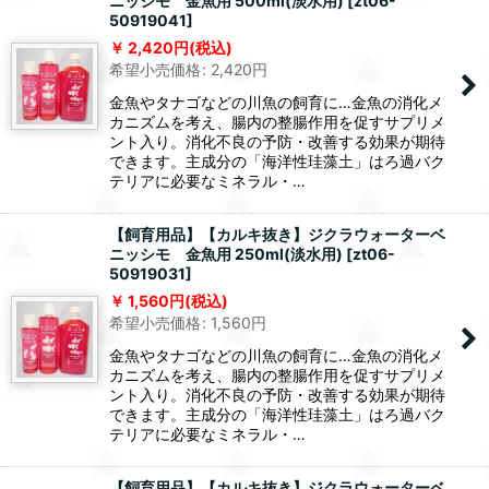
ニッシモ 金魚用 500ml(淡水用)
[
zt06-
50919041
]
2,420
円
(税込)
希望小売価格
:
2,420
円
金魚やタナゴなどの川魚の飼育に…金魚の消化メ
カニズムを考え、腸内の整腸作用を促すサプリメ
ント入り。消化不良の予防・改善する効果が期待
できます。主成分の「海洋性珪藻土」はろ過バク
テリアに必要なミネラル・…
【飼育用品】【カルキ抜き】ジクラウォーターベ
ニッシモ 金魚用 250ml(淡水用)
[
zt06-
50919031
]
1,560
円
(税込)
希望小売価格
:
1,560
円
金魚やタナゴなどの川魚の飼育に…金魚の消化メ
カニズムを考え、腸内の整腸作用を促すサプリメ
ント入り。消化不良の予防・改善する効果が期待
できます。主成分の「海洋性珪藻土」はろ過バク
テリアに必要なミネラル・…
【飼育用品】【カルキ抜き】ジクラウォーターベ