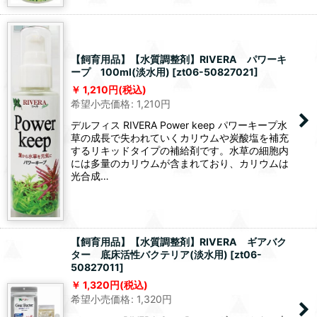
【飼育用品】【水質調整剤】RIVERA パワーキ
ープ 100ml(淡水用)
[
zt06-50827021
]
1,210
円
(税込)
希望小売価格
:
1,210
円
デルフィス RIVERA Power keep パワーキープ水
草の成長で失われていくカリウムや炭酸塩を補充
するリキッドタイプの補給剤です。水草の細胞内
には多量のカリウムが含まれており、カリウムは
光合成…
【飼育用品】【水質調整剤】RIVERA ギアバク
ター 底床活性バクテリア(淡水用)
[
zt06-
50827011
]
1,320
円
(税込)
希望小売価格
:
1,320
円