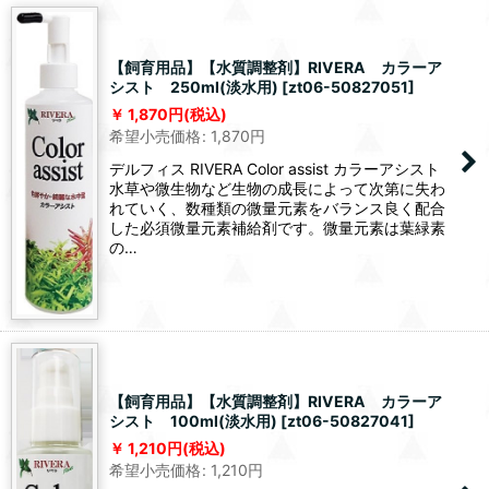
【飼育用品】【水質調整剤】RIVERA カラーア
シスト 250ml(淡水用)
[
zt06-50827051
]
1,870
円
(税込)
希望小売価格
:
1,870
円
デルフィス RIVERA Color assist カラーアシスト
水草や微生物など生物の成長によって次第に失わ
れていく、数種類の微量元素をバランス良く配合
した必須微量元素補給剤です。微量元素は葉緑素
の…
【飼育用品】【水質調整剤】RIVERA カラーア
シスト 100ml(淡水用)
[
zt06-50827041
]
1,210
円
(税込)
希望小売価格
:
1,210
円