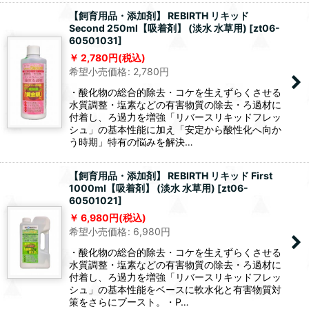
【飼育用品・添加剤】 REBIRTH リキッド
Second 250ml【吸着剤】 (淡水 水草用)
[
zt06-
60501031
]
2,780
円
(税込)
希望小売価格
:
2,780
円
・酸化物の総合的除去・コケを生えずらくさせる
水質調整・塩素などの有害物質の除去・ろ過材に
付着し、ろ過力を増強「リバースリキッドフレッ
シュ」の基本性能に加え「安定から酸性化へ向か
う時期」特有の悩みを解決…
【飼育用品・添加剤】 REBIRTH リキッド First
1000ml【吸着剤】 (淡水 水草用)
[
zt06-
60501021
]
6,980
円
(税込)
希望小売価格
:
6,980
円
・酸化物の総合的除去・コケを生えずらくさせる
水質調整・塩素などの有害物質の除去・ろ過材に
付着し、ろ過力を増強「リバースリキッドフレッ
シュ」の基本性能をベースに軟水化と有害物質対
策をさらにブースト。・P…