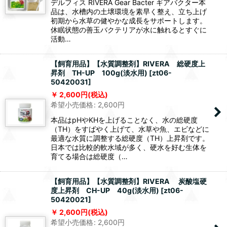
デルフィス RIVERA Gear Bacter ギアバクター本
品は、水槽内の土壌環境を素早く整え、立ち上げ
初期から水草の健やかな成長をサポートします。
休眠状態の善玉バクテリアが水に触れるとすぐに
活動…
【飼育用品】【水質調整剤】RIVERA 総硬度上
昇剤 TH-UP 100g(淡水用)
[
zt06-
50420031
]
2,600
円
(税込)
希望小売価格
:
2,600
円
本品はpHやKHを上げることなく、水の総硬度
（TH）をすばやく上げて、水草や魚、エビなどに
最適な水質に調整する総硬度（TH）上昇剤です。
日本では比較的軟水域が多く、硬水を好む生体を
育てる場合は総硬度（…
【飼育用品】【水質調整剤】RIVERA 炭酸塩硬
度上昇剤 CH-UP 40g(淡水用)
[
zt06-
50420021
]
2,600
円
(税込)
希望小売価格
:
2,600
円