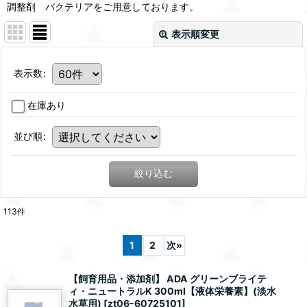
調整剤 バクテリアをご用意しております。
表示順変更
表示数
:
在庫あり
並び順
:
絞り込む
113
件
1
2
次
»
【飼育用品・添加剤】 ADA グリーンブライテ
ィ・ニュートラルK 300ml【液体栄養素】(淡水
水草用)
[
zt06-60725101
]