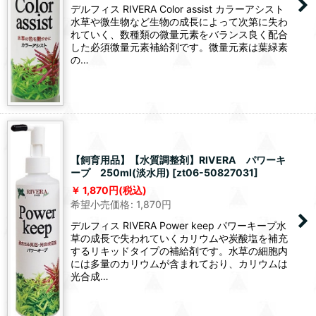
デルフィス RIVERA Color assist カラーアシスト
水草や微生物など生物の成長によって次第に失わ
れていく、数種類の微量元素をバランス良く配合
した必須微量元素補給剤です。微量元素は葉緑素
の…
【飼育用品】【水質調整剤】RIVERA パワーキ
ープ 250ml(淡水用)
[
zt06-50827031
]
1,870
円
(税込)
希望小売価格
:
1,870
円
デルフィス RIVERA Power keep パワーキープ水
草の成長で失われていくカリウムや炭酸塩を補充
するリキッドタイプの補給剤です。水草の細胞内
には多量のカリウムが含まれており、カリウムは
光合成…