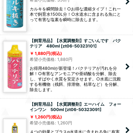
カルキを瞬間除去！○お得な濃縮タイプ！これ一
本で飼育水1500L分！○水道水に含まれる魚にと
って有害な塩素を瞬時に除去します。
【飼育用品】【水質調整剤】すごいんです バク
テリア 480ml
[
zt06-50323101
]
1,880
円
(税込)
希望小売価格
:
1,880
円
お得用480mlが新登場！バクテリアが汚れを分
解！○有害なアンモニアや亜硝酸を分解、除去
し、すばやく水質を安定させます。○水底に沈殿
する有機物（残餌、排泄物、枯草など）を分解、
除去します。
【飼育用品】【水質調整剤】エーハイム フォー
インワン 500ml
[
zt06-50323091
]
1,260
円
(税込)
希望小売価格
:
1,260
円
４つの効果とプラスα水道水に含まれる魚に有害