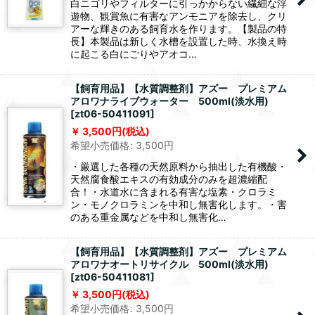
白ニゴリやフィルターに引っかからない繊細な浮
遊物、観賞魚に有害なアンモニアを除去し、クリ
アーな輝きのある飼育水を作ります。【製品の特
長】本製品は新しく水槽を設置した時、水換え時
に起こる白にごりやアオコ…
【飼育用品】【水質調整剤】アズー プレミアム
アロワナライブウォーター 500ml(淡水用)
[
zt06-50411091
]
3,500
円
(税込)
希望小売価格
:
3,500
円
・厳選した各種の天然原料から抽出した有機酸・
天然腐食酸エキスの有効成分のみを超濃縮配
合！・水道水に含まれる有害な塩素・クロラミ
ン・モノクロラミンを中和し無害化します。・害
のある重金属などを中和し無害化…
【飼育用品】【水質調整剤】アズー プレミアム
アロワナオートリサイクル 500ml(淡水用)
[
zt06-50411081
]
3,500
円
(税込)
希望小売価格
:
3,500
円