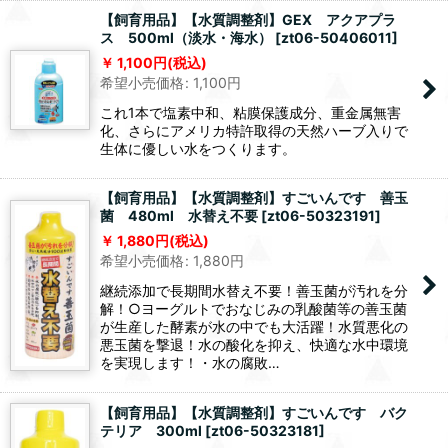
【飼育用品】【水質調整剤】GEX アクアプラ
ス 500ml（淡水・海水）
[
zt06-50406011
]
1,100
円
(税込)
希望小売価格
:
1,100
円
これ1本で塩素中和、粘膜保護成分、重金属無害
化、さらにアメリカ特許取得の天然ハーブ入りで
生体に優しい水をつくります。
【飼育用品】【水質調整剤】すごいんです 善玉
菌 480ml 水替え不要
[
zt06-50323191
]
1,880
円
(税込)
希望小売価格
:
1,880
円
継続添加で長期間水替え不要！善玉菌が汚れを分
解！○ヨーグルトでおなじみの乳酸菌等の善玉菌
が生産した酵素が水の中でも大活躍！水質悪化の
悪玉菌を撃退！水の酸化を抑え、快適な水中環境
を実現します！・水の腐敗…
【飼育用品】【水質調整剤】すごいんです バク
テリア 300ml
[
zt06-50323181
]