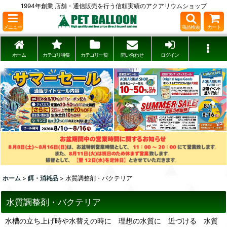
1994年創業 店舗・通信販売を行う信頼実績のアクアリウムショップ
メニュー
商品検索
カート
ホーム
カテゴリ特集
カテゴリ一覧
問い合わせ
ログイン
ホーム
>
餌・消耗品
>
水質調整剤・バクテリア
水質調整剤・バクテリア
水槽の立ち上げ時や水替えの時に 理想の水質に 近づける 水質