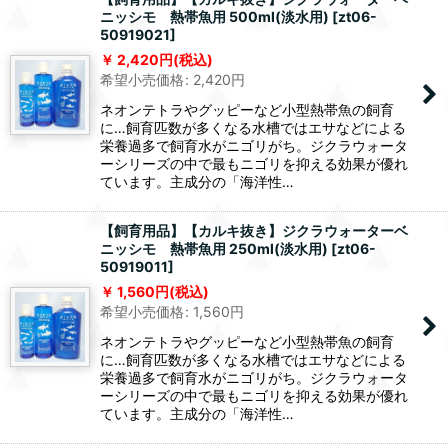
ニッシモ 熱帯魚用 500ml(淡水用)
[
zt06-
50919021
]
2,420
円
(税込)
希望小売価格
:
2,420
円
ネオンテトラやグッピーなど小型熱帯魚の飼育
に…飼育匹数が多くなる水槽ではエサなどによる
栄養過多で飼育水がニゴリがち。ジクラウォータ
ーシリーズの中で最もニゴリを抑える効果が優れ
ています。主成分の「海洋性…
【飼育用品】【カルキ抜き】ジクラウォーターベ
ニッシモ 熱帯魚用 250ml(淡水用)
[
zt06-
50919011
]
1,560
円
(税込)
希望小売価格
:
1,560
円
ネオンテトラやグッピーなど小型熱帯魚の飼育
に…飼育匹数が多くなる水槽ではエサなどによる
栄養過多で飼育水がニゴリがち。ジクラウォータ
ーシリーズの中で最もニゴリを抑える効果が優れ
ています。主成分の「海洋性…