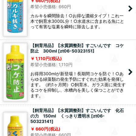
660
円
(税込)
希望小売価格
:
660
円
カルキを瞬間除去！○お得な濃縮タイプ！これ一
本で飼育水3000L分！○水道水に含まれる魚にと
って有害な塩素を瞬時に除去します。
【飼育用品】【水質調整剤】すごいんです コケ
防止 300ml
[
zt06-50323151
]
1,110
円
(税込)
希望小売価格
:
1,110
円
お得用300mlが新登場！長期間コケを防ぐ！○あ
らゆる緑藻類の発生予防にすぐれた効果を発揮し
ます。（約1ヶ月間）○飼育水、ガラス面に発生す
るコケを抑制し、水槽内を美しく保つことができ
ます。
【飼育用品】【水質調整剤】すごいんです 化石
の力 150ml くっきり透明水
[
zt06-
50323141
]
660
円
(税込)
希望小売価格
:
660
円