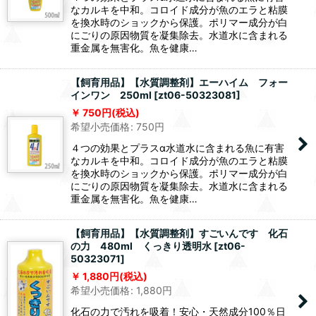
なカルキを中和。コロイド成分が魚のエラと粘膜
を換水時のショックから保護。ポリマー成分が白
にごりの原因物質を凝集除去。水道水に含まれる
重金属を無害化。魚を健康…
【飼育用品】【水質調整剤】エーハイム フォー
インワン 250ml
[
zt06-50323081
]
750
円
(税込)
希望小売価格
:
750
円
４つの効果とプラスα水道水に含まれる魚に有害
なカルキを中和。コロイド成分が魚のエラと粘膜
を換水時のショックから保護。ポリマー成分が白
にごりの原因物質を凝集除去。水道水に含まれる
重金属を無害化。魚を健康…
【飼育用品】【水質調整剤】すごいんです 化石
の力 480ml くっきり透明水
[
zt06-
50323071
]
1,880
円
(税込)
希望小売価格
:
1,880
円
化石の力で汚れを吸着！安心・天然成分100％日