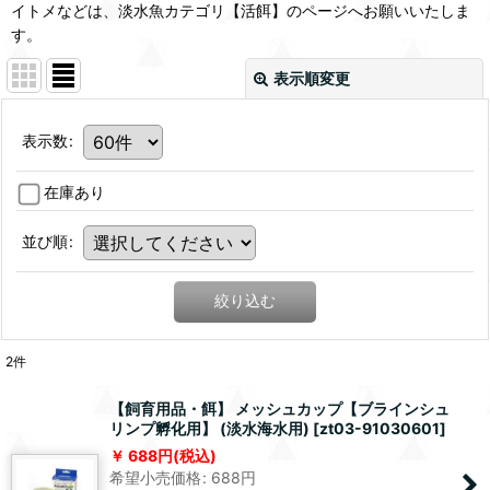
イトメなどは、淡水魚カテゴリ【活餌】のページへお願いいたしま
す。
表示順変更
表示数
:
在庫あり
並び順
:
絞り込む
2
件
【飼育用品・餌】 メッシュカップ【ブラインシュ
リンプ孵化用】 (淡水海水用)
[
zt03-91030601
]
688
円
(税込)
希望小売価格
:
688
円