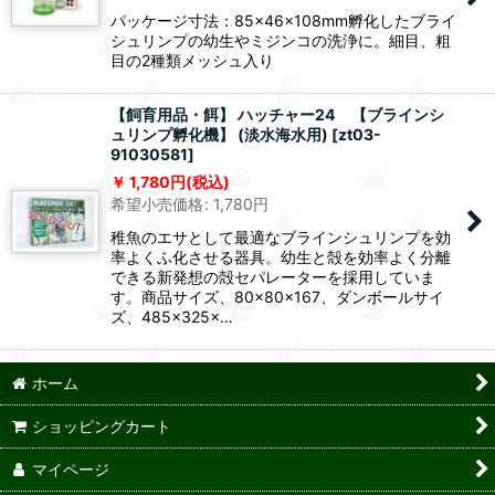
パッケージ寸法：85×46×108mm孵化したブライ
シュリンプの幼生やミジンコの洗浄に。細目、粗
目の2種類メッシュ入り
【飼育用品・餌】 ハッチャー24 【ブラインシ
ュリンプ孵化機】 (淡水海水用)
[
zt03-
91030581
]
1,780
円
(税込)
希望小売価格
:
1,780
円
稚魚のエサとして最適なブラインシュリンプを効
率よくふ化させる器具。幼生と殻を効率よく分離
できる新発想の殻セパレーターを採用していま
す。商品サイズ、80×80×167、ダンボールサイ
ズ、485×325×…
ホーム
ショッピングカート
マイページ