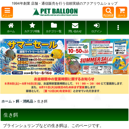
1994年創業 店舗・通信販売を行う信頼実績のアクアリウムショップ
メニュー
商品検索
カート
ホーム
カテゴリ特集
カテゴリ一覧
問い合わせ
ログイン
ホーム
>
餌・消耗品
>
生き餌
生き餌
ブラインシュリンプなどの生き餌は、このページです。