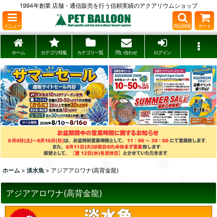
1994年創業 店舗・通信販売を行う信頼実績のアクアリウムショップ
メニュー
商品検索
カート
ホーム
カテゴリ特集
カテゴリ一覧
問い合わせ
ログイン
ホーム
>
淡水魚
>
アジアアロワナ(高背金龍)
アジアアロワナ(高背金龍)